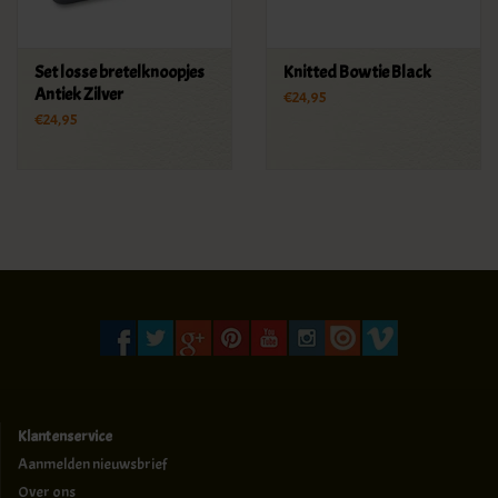
Set losse bretelknoopjes
Knitted Bowtie Black
Antiek Zilver
€24,95
€24,95
Klantenservice
Aanmelden nieuwsbrief
Over ons