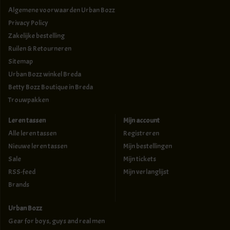
Algemene voorwaarden Urban Bozz
Privacy Policy
Zakelijke bestelling
Ruilen & Retourneren
Sitemap
Urban Bozz winkel Breda
Betty Bozz Boutique in Breda
Trouwpakken
Leren tassen
Mijn account
Alle leren tassen
Registreren
Nieuwe leren tassen
Mijn bestellingen
Sale
Mijn tickets
RSS-feed
Mijn verlanglijst
Brands
Urban Bozz
Gear for boys, guys and real men