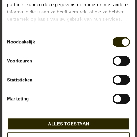
partners kunnen deze gegevens combineren met andere
informatie die u aan ze heeft verstrekt of die ze hebben
verzameld op basis van uw gebruik van hun services.
Toestemmingsselectie
Noodzakelijk
Voorkeuren
Statistieken
Bretels combipack Don
Set losse bretelknoopjes
Diamond Denim
Antiek Messing
€74,95
€24,95
Marketing
ALLES TOESTAAN