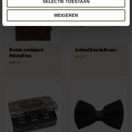
SELECTIE TOESTAAN
WEIGEREN
Bretels combipack
Knitted Bowtie Brown
Mitchell Fox
€24,95
€79,95