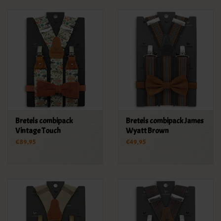
KLEDING
SPECIALS
SALE
BLOG
Bretels combipack
Bretels combipack James
Vintage Touch
Wyatt Brown
€89,95
€49,95