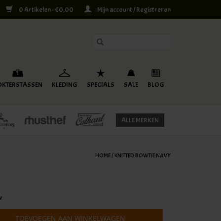
0 Artikelen - €0,00
Mijn account / Registreren
OKTERSTASSEN
KLEDING
SPECIALS
SALE
BLOG
ALLE MERKEN
HOME
/
KNITTED BOWTIE NAVY
w
TOEVOEGEN AAN WINKELWAGEN