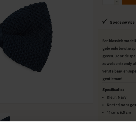
-
Goede service
Een klassiek model 
gebreide bowtie spe
geven. Door de spec
zowel een trendy als
verstelbaar en sup
gentleman!
Specificaties
Kleur: Navy
Knitted, voorges
11 cm x 6,5 cm
Beschikbaarheid:
Op 