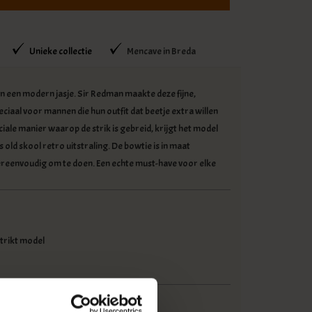
Unieke collectie
Mencave in Breda
in een modern jasje. Sir Redman maakte deze fijne,
ciaal voor mannen die hun outfit dat beetje extra willen
iale manier waarop de strik is gebreid, krijgt het model
 old skool retro uitstraling. De bowtie is in maat
ereenvoudig om te doen. Een echte must-have voor elke
trikt model
voorraad (4)