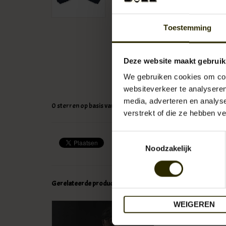
Toestemming
Deze website maakt gebruik
We gebruiken cookies om cont
websiteverkeer te analyseren
media, adverteren en analys
0
sterren op basis van
0
beoordelingen
verstrekt of die ze hebben v
Toestemmingsselectie
Noodzakelijk
Gerelateerde producten
WEIGEREN