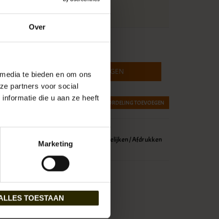
 3 werkdagen
SRM-SRBOWTIE24004
Over
w
TOEVOEGEN AAN WINKELWAGEN
 media te bieden en om ons
ze partners voor social
nformatie die u aan ze heeft
JE BEOORDELING TOEVOEGEN
glijst toevoegen
/
Toevoegen om te vergelijken
/
Afdrukken
Marketing
ALLES TOESTAAN