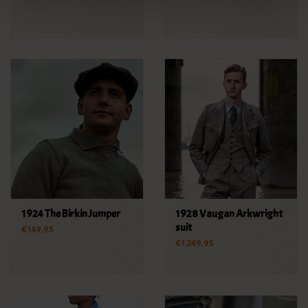
1924 The Birkin Jumper
1928 Vaugan Arkwright
suit
€149,95
€1.249,95