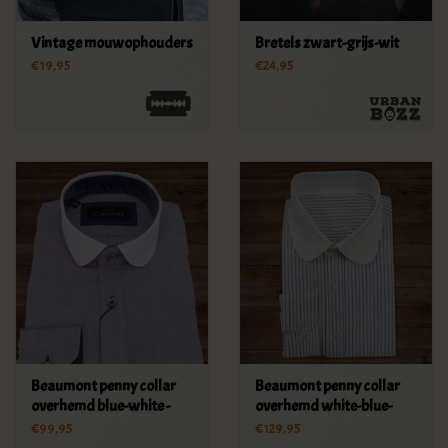
Vintage mouwophouders
Bretels zwart-grijs-wit
€19,95
€24,95
Beaumont penny collar
Beaumont penny collar
overhemd blue-white -
overhemd white-blue-
stripe
stripe -stud
€99,95
€129,95