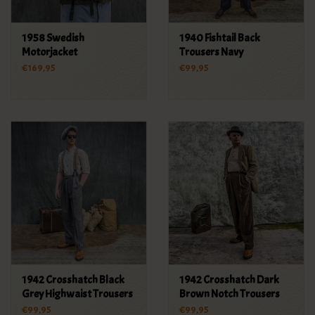
1958 Swedish
1940 Fishtail Back
Motorjacket
Trousers Navy
€169,95
€99,95
1942 Crosshatch Black
1942 Crosshatch Dark
Grey Highwaist Trousers
Brown Notch Trousers
€99,95
€99,95