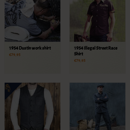
1954 Dustin work shirt
1954 Illegal Street Race
Shirt
€79,95
€79,95