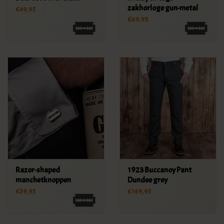
zakhorloge gun-metal
€49,95
€69,95
Razor-shaped
1923 Buccanoy Pant
manchetknoppen
Dundee grey
€39,95
€169,95