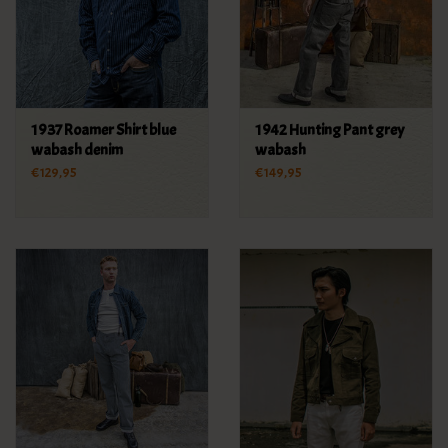
1937 Roamer Shirt blue
1942 Hunting Pant grey
wabash denim
wabash
€129,95
€149,95