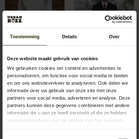
Toestemming
Details
Over
Beaumont penny collar
1929 Moleskin Norfolk | 3-
Deze website maakt gebruik van cookies
wit overhemd met stud
delig pak
€129,95
€1.299,95
We gebruiken cookies om content en advertenties te
personaliseren, om functies voor social media te bieden
en om ons websiteverkeer te analyseren. Ook delen we
informatie over uw gebruik van onze site met onze
partners voor social media, adverteren en analyse. Deze
partners kunnen deze gegevens combineren met andere
informatie die u aan ze heeft verstrekt of die ze hebben
verzameld op basis van uw gebruik van hun services.
Toestemmingsselectie