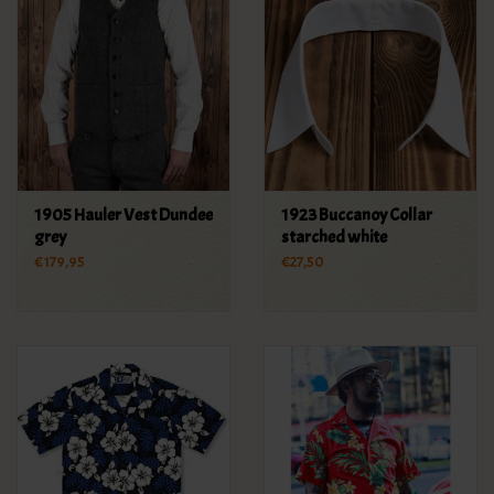
1905 Hauler Vest Dundee
1923 Buccanoy Collar
grey
starched white
€179,95
€27,50