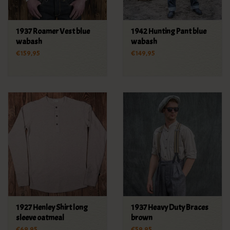
1937 Roamer Vest blue
1942 Hunting Pant blue
wabash
wabash
€159,95
€149,95
1927 Henley Shirt long
1937 Heavy Duty Braces
sleeve oatmeal
brown
€69,95
€59,95