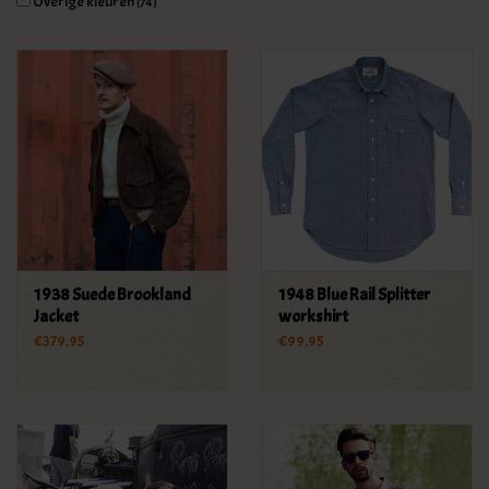
Overige kleuren
(74)
KLEDING
SPECIALS
SALE
BLOG
1938 Suede Brookland
1948 Blue Rail Splitter
Jacket
workshirt
€379,95
€99,95