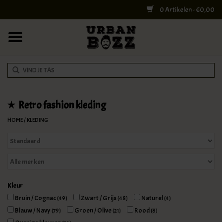
0 Artikelen - €0,00
HOME
COLLEGE BAGS
RUGZAKKEN
SCHOUDERTASSEN
Retro fashion kleding
HOME
/
KLEDING
WERK & LAPTOPTASSEN
SHELBY BROTHERS
REISTASSEN
Kleur
Bruin / Cognac
Zwart / Grijs
Naturel
(49)
(48)
(4)
DOKTERSTASSEN
Blauw / Navy
Groen / Olive
Rood
(79)
(21)
(8)