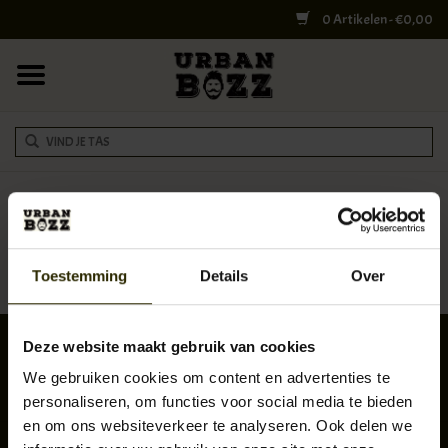
0 Artikelen - €0,00
HOME
COLLEGE BAGS
RUGZAKKEN
SCHOUDERTASSEN
Tags
HOME
/
TAGS
WERK & LAPTOPTASSEN
Toestemming
Details
Over
SHELBY BROTHERS
Deze website maakt gebruik van cookies
REISTASSEN
We gebruiken cookies om content en advertenties te
personaliseren, om functies voor social media te bieden
DOKTERSTASSEN
en om ons websiteverkeer te analyseren. Ook delen we