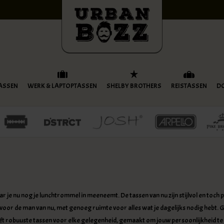
ASSEN
WERK & LAPTOPTASSEN
SHELBY BROTHERS
REISTASSEN
D
ar je nu nog je lunchtrommel in meeneemt. De tassen van nu zijn stijlvol en toch 
t voor de man van nu, met genoeg ruimte voor alles wat je dagelijks nodig hebt
eft robuuste tassen voor elke gelegenheid, gemaakt om jouw persoonlijkheid t