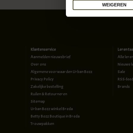
WEIGEREN
Klantenservice
Leren ta
Aanmelden nieuwsbrief
Alle lere
Over ons
Nieuwe l
Algemene voorwaarden Urban Bozz
Sale
Privacy Policy
RSS-fee
Zakelijke bestelling
Brands
Ruilen & Retourneren
Sitemap
Urban Bozz winkel Breda
Betty Bozz Boutique in Breda
Trouwpakken