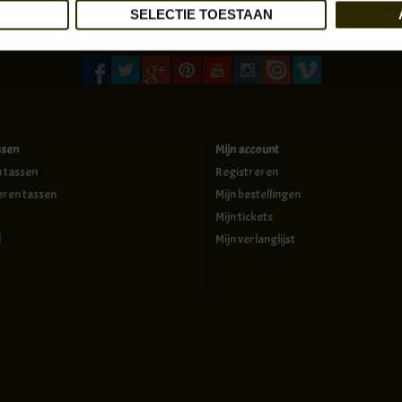
SELECTIE TOESTAAN
ssen
Mijn account
n tassen
Registreren
eren tassen
Mijn bestellingen
Mijn tickets
d
Mijn verlanglijst