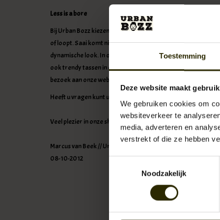
Less is a bore
Bij Urban Bozz kiezen we voor representatieve mannentassen, ge
of loopt. Saai komt niet in ons woordenboek voor: de combin
dynamische look. In ons uitgebreide assortiment vind je ond
Toestemming
ook trendy tassen in diverse kleuren en prints. Alles om de 
bezoek aan onze webshop of onze fysieke winkel aan de
Hout
Deze website maakt gebruik
Heeft u vragen kunt u ons natuurlijk ook telefonisch bereike
We gebruiken cookies om cont
websiteverkeer te analyseren
Veel plezier in onze shop.
media, adverteren en analys
verstrekt of die ze hebben v
Marcus van Beek // Urban Bozz crew
08-10-2012
Toestemmingsselectie
Noodzakelijk