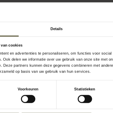
maakt van de beste materialen zoals vintage leer, die functioneel zijn of je nu 
atie van materialen, de strakke vormgeving en kleurstelling garandeert een eig
er andere lederen en stoere aktetassen, schoudertassen, rugzakken en laptopt
Details
moderne man op zijn wenken te bedienen, op het werk of daar buiten. Nog niet ov
markt 164 in Breda
wel!
 van cookies
n 076-5979517.
ent en advertenties te personaliseren, om functies voor social
. Ook delen we informatie over uw gebruik van onze site met on
e. Deze partners kunnen deze gegevens combineren met andere i
erzameld op basis van uw gebruik van hun services.
Voorkeuren
Statistieken