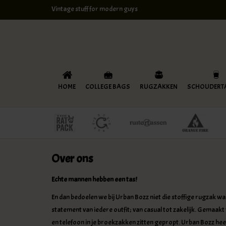
Vintage stuff for modern guys
HOME
COLLEGE BAGS
RUGZAKKEN
SCHOUDERT
Over ons
Echte mannen hebben een tas!
En dan bedoelen we bij Urban Bozz niet die stoffige rugzak wa
statement van iedere outfit; van casual tot zakelijk. Gemaak
en telefoon in je broekzakken zitten gepropt. Urban Bozz he