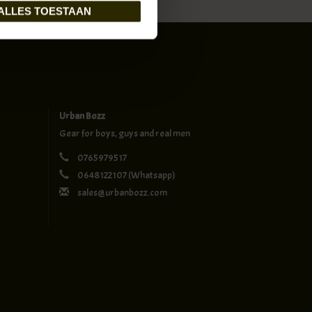
ALLES TOESTAAN
Urban Bozz
Gear for boys, guys and real men
0765979517
0648122107
(Whatsapp)
sales@urbanbozz.com