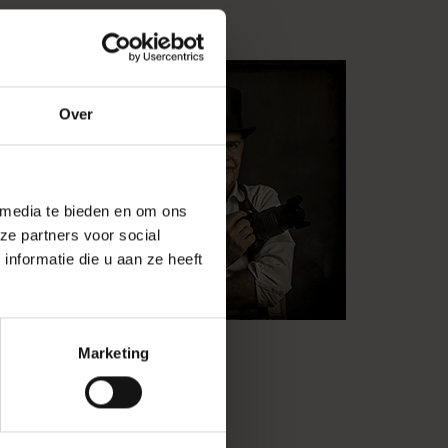
fietst, treint
entijdse en
assen, maar
Over
ertuigd? Na een
 media te bieden en om ons
ze partners voor social
nformatie die u aan ze heeft
Marketing