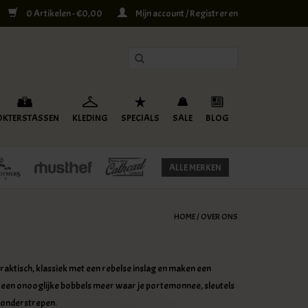
0 Artikelen - €0,00
Mijn account / Registreren
OKTERSTASSEN
KLEDING
SPECIALS
SALE
BLOG
ALLE MERKEN
HOME
/
OVER ONS
praktisch, klassiek met een rebelse inslag en maken een
. Geen onooglijke bobbels meer waar je portemonnee, sleutels
e onderstrepen.