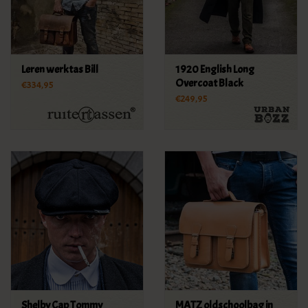
Leren werktas Bill
1920 English Long
Overcoat Black
€334,95
€249,95
Shelby Cap Tommy
MATZ oldschoolbag in