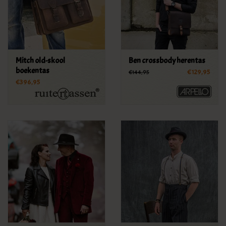
Mitch old-skool
Ben crossbody herentas
boekentas
€129,95
€144,95
€396,95