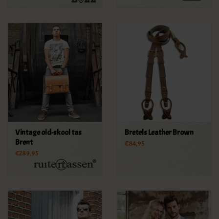
Vintage old-skool tas
Bretels Leather Brown
Brent
€84,95
€289,95