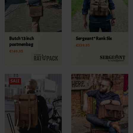
Butch 13 inch
Sergeant * Rank Six
postmenbag
€339,95
€149,95
SALE