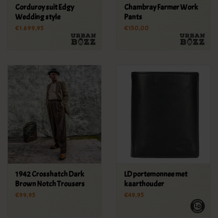
Corduroy suit Edgy
Chambray Farmer Work
Wedding style
Pants
€1.699,95
€150,00
1942 Crosshatch Dark
LD portemonnee met
Brown Notch Trousers
kaarthouder
€99,95
€49,95