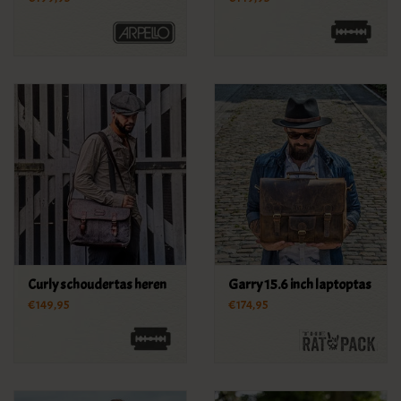
Curly schoudertas heren
Garry 15.6 inch laptoptas
€149,95
€174,95