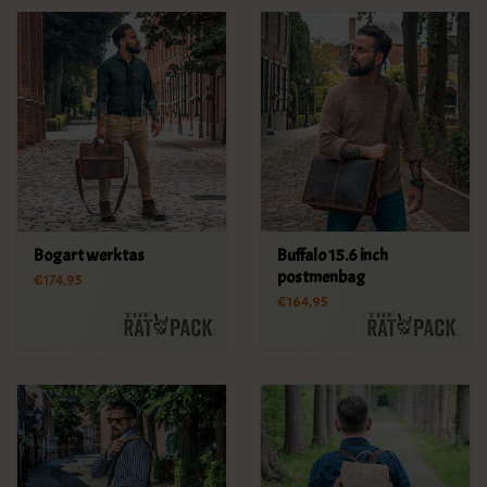
Bogart werktas
Buffalo 15.6 inch
postmenbag
€174,95
€164,95