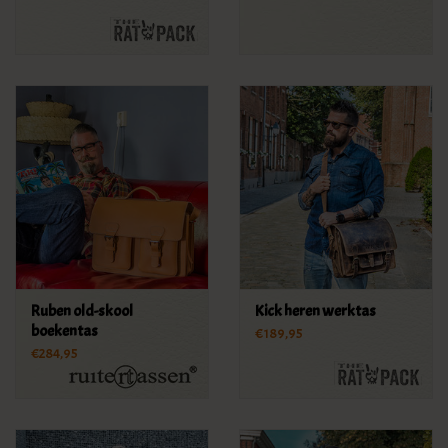
Ruben old-skool
Kick heren werktas
boekentas
€189,95
€284,95