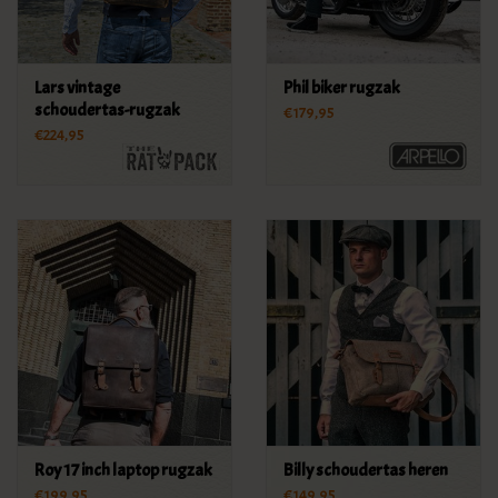
Lars vintage
Phil biker rugzak
schoudertas-rugzak
€179,95
€224,95
Roy 17 inch laptop rugzak
Billy schoudertas heren
€199,95
€149,95