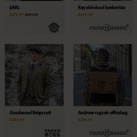
EARL
Ray old-skool boekentas
€279,95
€339,95
€299,95
Goodwood Beige suit
Andrew rugzak-officebag
€459,95
€289,95