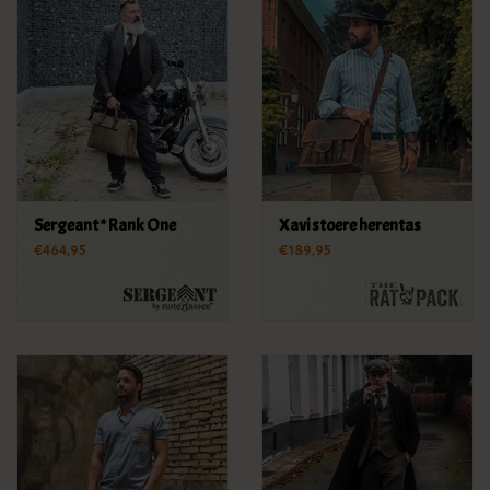
Sergeant * Rank One
Xavi stoere herentas
€464,95
€189,95