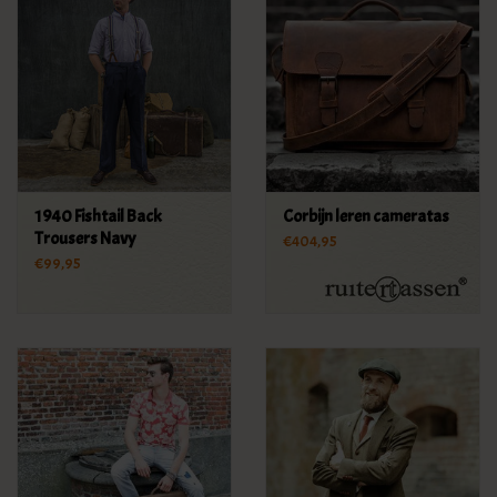
1940 Fishtail Back
Corbijn leren cameratas
Trousers Navy
€404,95
€99,95