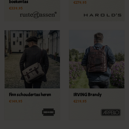
boekentas
€279,95
€339,95
Finn schoudertas heren
IRVING Brandy
€149,95
€219,95