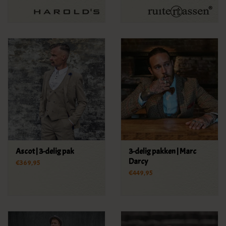
Ascot | 3-delig pak
3-delig pakken | Marc
Darcy
€369,95
€449,95