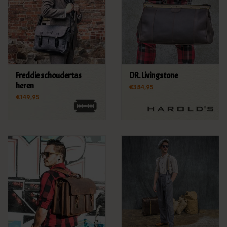
Freddie schoudertas
DR. Livingstone
heren
€384,95
€149,95