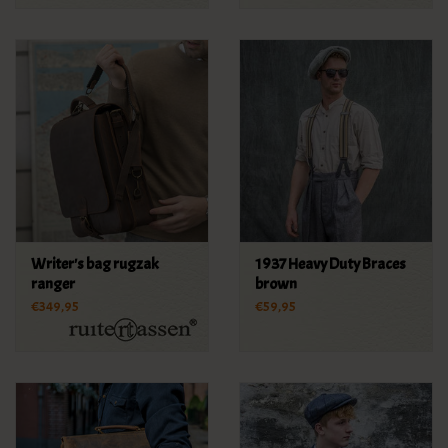
Writer's bag rugzak
1937 Heavy Duty Braces
ranger
brown
€349,95
€59,95