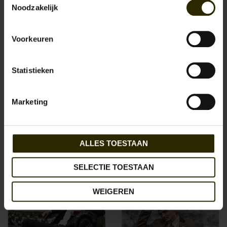
Noodzakelijk
SALE
Voorkeuren
Statistieken
Marketing
Flâneur trouwpak Bottle
Small Heath Brown Cap
Green-Brown
€39,95
€49,95
ALLES TOESTAAN
€1.449,95
SELECTIE TOESTAAN
WEIGEREN