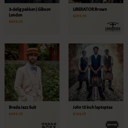
3-delig pakken | Gibson
LIBERATOR Brown
London
€299,95
€499,95
Breda Jazz Suit
John 15 inch laptoptas
€499,95
€164,95