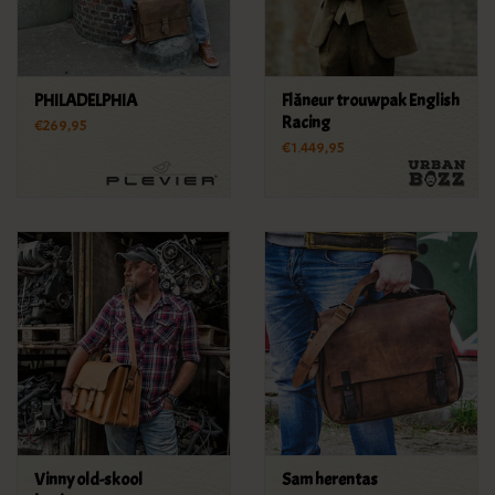
PHILADELPHIA
Flâneur trouwpak English
Racing
€269,95
€1.449,95
Vinny old-skool
Sam herentas