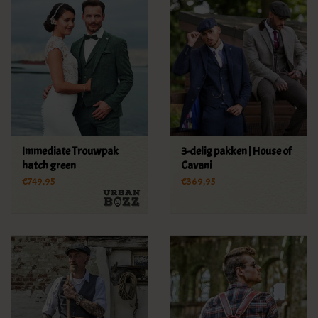
Immediate Trouwpak
3-delig pakken | House of
hatch green
Cavani
€749,95
€369,95