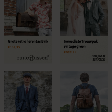
Grote retro herentas Bink
Immediate Trouwpak
vintage green
€389,95
€899,95