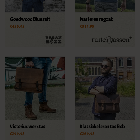
Goodwood Blue suit
Ivar leren rugzak
€459,95
€319,95
Victorius werktas
Klassieke leren tas Bob
€299,95
€269,95