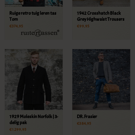
Ruige retro tuig leren tas
1942 Crosshatch Black
Tom
Grey Highwaist Trousers
€374,95
€99,95
1929 Moleskin Norfolk | 3-
DR. Frasier
delig pak
€384,95
€1.299,95