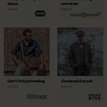
deluxe
naturel leer
€89,95
€254,95
Liam 17 inch postmenbag
Goodwood Grey suit
€174,95
€459,95