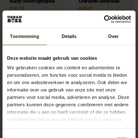
Rusty 13 inch laptoptas
Olaf leren cameratas
€149,95
€284,95
Toestemming
Details
Over
Deze website maakt gebruik van cookies
We gebruiken cookies om content en advertenties te
personaliseren, om functies voor social media te bieden
en om ons websiteverkeer te analyseren. Ook delen we
informatie over uw gebruik van onze site met onze
partners voor social media, adverteren en analyse. Deze
partners kunnen deze gegevens combineren met andere
Thomas 15 inch laptoptas
PEACOCK
informatie die u aan ze heeft verstrekt of die ze hebben
€164,95
€99,95
verzameld op basis van uw gebruik van hun services.
Toestemmingsselectie