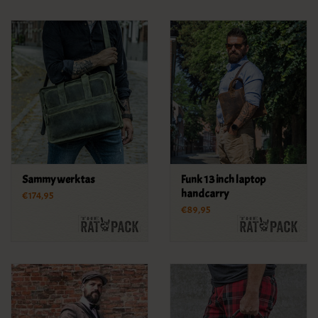
Sammy werktas
Funk 13 inch laptop
handcarry
€174,95
€89,95