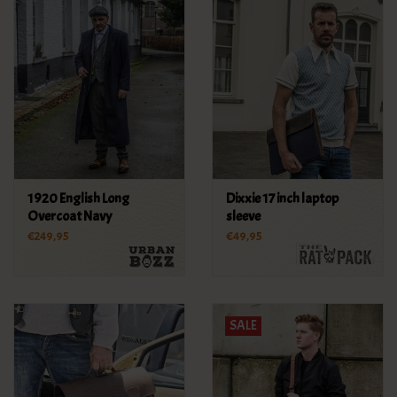
1920 English Long
Dixxie 17 inch laptop
Overcoat Navy
sleeve
€249,95
€49,95
SALE