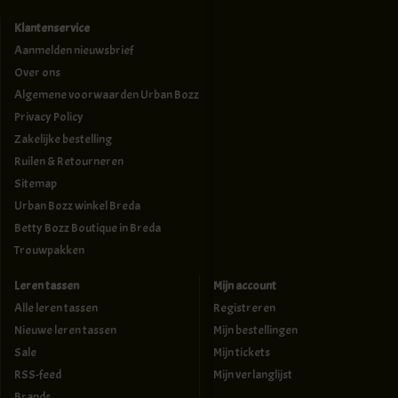
Klantenservice
Aanmelden nieuwsbrief
Over ons
Algemene voorwaarden Urban Bozz
Privacy Policy
Zakelijke bestelling
Ruilen & Retourneren
Sitemap
Urban Bozz winkel Breda
Betty Bozz Boutique in Breda
Trouwpakken
Leren tassen
Mijn account
Alle leren tassen
Registreren
Nieuwe leren tassen
Mijn bestellingen
Sale
Mijn tickets
RSS-feed
Mijn verlanglijst
Brands