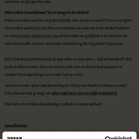
een heer in zijn garderobe.
Niet online beschikbaar?
Kom langs in de winkel!
Heb je een item op het oog dat tijdelijk niet op voorraad is? Geen zorgen!
Ons online aanbod is slechts een selectie van wat we in de winkel hebben.
In onze
fysieke winkel in Breda
vind je vaak vergelijkbare producten en
misschien zelfs een verrassende ontdekking die nóg beter bij je past.
Bij Urban Bozz | Betty Bozz draait alles om karakter, stijl en kwaliteit. Wil
je de stoffen voelen, kleuren in het echt zien en de perfecte pasvorm
vinden? Kom dan langs en ervaar het verschil.
Je kunt zonder afspraak binnenlopen. Wil je een Made to Measure pak?
Dan plannen we graag een
afspraak voor persoonlijk maatwerk
.
Mis niets en ontdek de volledige collectie in onze winkel!
Specificaties
Confectiepak bestaande uit pantalon, gilet en colbert