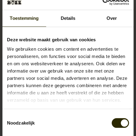
Pasvorm: Tailored Regular Fit
Authentieke Engelse 1920’s look
Kleur: Olijf groen met subtiel ton-sur-ton patroon
Toestemming
Details
Over
Levertijd:
Uitverkocht!
Artikelnummer:
DS-CV-olive
Deze website maakt gebruik van cookies
SKU:
ST/CV/CaridiO
We gebruiken cookies om content en advertenties te
Reserveer nu!
Momenteel niet op voorraad
Beschikbaarheid:
personaliseren, om functies voor social media te bieden
en om ons websiteverkeer te analyseren. Ook delen we
€429,95
Incl. btw
informatie over uw gebruik van onze site met onze
partners voor social media, adverteren en analyse. Deze
partners kunnen deze gegevens combineren met andere
informatie die u aan ze heeft verstrekt of die ze hebben
0
sterren op basis van
0
beoordelingen
JE BEOORDELING TOEVOEGEN
verzameld op basis van uw gebruik van hun services.
Toestemmingsselectie
Noodzakelijk
House of Cavani