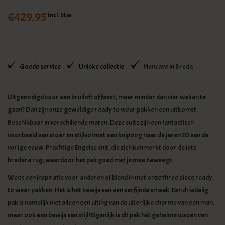
€429,95
Incl. btw
Goede service
Unieke collectie
Mencave in Breda
Uitgenodigd voor een bruiloft of feest, maar minder dan vier weken te
gaan? Dan zijn onze geweldige ready to wear pakken een uitkomst.
Beschikbaar in verschillende maten. Deze suits zijn een fantastisch
voorbeeld van stoer en stijlvol met een knipoog naar de jaren 20 van de
vorige eeuw. Prachtige Engelse snit, die zich kenmerkt door de iets
bredere rug, waardoor het pak goed met je mee beweegt.
Wees een inspiratie voor anderen of blend in met onze three piece ready
to wear pakken. Het is hét bewijs van een verfijnde smaak. Een driedelig
pak is namelijk niet alleen een uiting van de uiterlijke charme van een man,
maar ook een bewijs van stijl! Eigenlijk is dit pak hét geheime wapen van