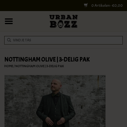
0 Artikelen - €0,00
HOME
COLLEGE BAGS
RUGZAKKEN
SCHOUDERTASSEN
NOTTINGHAM OLIVE | 3-DELIG PAK
HOME
/
NOTTINGHAM OLIVE | 3-DELIG PAK
WERK & LAPTOPTASSEN
SHELBY BROTHERS
REISTASSEN
DOKTERSTASSEN