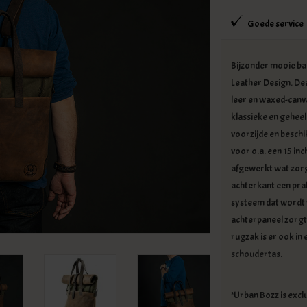
Goede service
Bijzonder mooie ba
Leather Design. Dea
leer en waxed-canv
klassieke en geheel
voorzijde en besch
voor o.a. een 15 inc
afgewerkt wat zorg
achterkant een prakt
systeem dat wordt 
achterpaneel zorgt 
rugzak is er ook in 
schoudertas
.
*Urban Bozz is excl