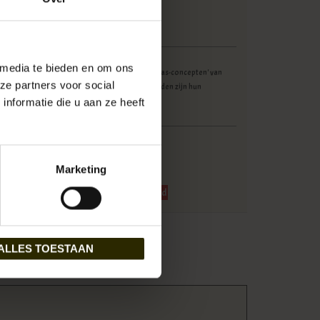
 media te bieden en om ons
landse Leather Design ontwerpt unieke/toffe 'tas-concepten' van
ze partners voor social
ige kwaliteit. Met een knipoog naar het verleden zijn hun
ch van het NU.
nformatie die u aan ze heeft
verkocht!
LD-IL-1701
Marketing
8215625681
serveer nu!
Momenteel niet op voorraad
btw
ALLES TOESTAAN