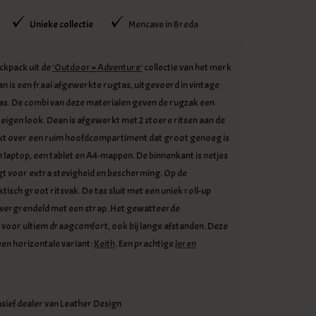
Unieke collectie
Mencave in Breda
ckpack uit de
'Outdoor = Adventure'
collectie van het merk
n is een fraai afgewerkte rugtas, uitgevoerd in vintage
as. De combi van deze materialen geven de rugzak een
 eigen look. Dean is afgewerkt met 2 stoere ritsen aan de
ikt over een ruim hoofdcompartiment dat groot genoeg is
h laptop, een tablet en A4-mappen. De binnenkant is netjes
t voor extra stevigheid en bescherming. Op de
isch groot ritsvak. De tas sluit met een uniek roll-up
vergrendeld met een strap. Het gewatteerde
voor ultiem draagcomfort, ook bij lange afstanden. Deze
een horizontale variant:
Keith
. Een prachtige
leren
usief dealer van Leather Design