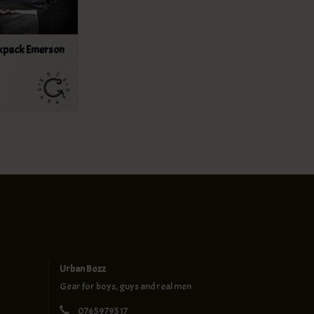
ckpack Emerson
Urban Bozz
Gear for boys, guys and real men
0765979517