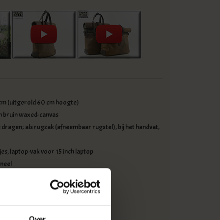
cm (uitgerold 60 cm hoogte)
n bruin waxed-canvas
 dragen; als rugzak (afneembaar rugstel), bij het handvat,
es, laptop-vak voor 15 inch laptop
neel
doen door ritsen aan canvas
anden, stevig handvat
Over