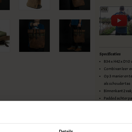
Specificaties
B34 x H42 x D10 
Combi van leer e
Op 3 manieren te
als schoudertas
Binnenkant 2 vakj
Padded achterpa
Is ruim open te 
Verstelbare rugb
Details