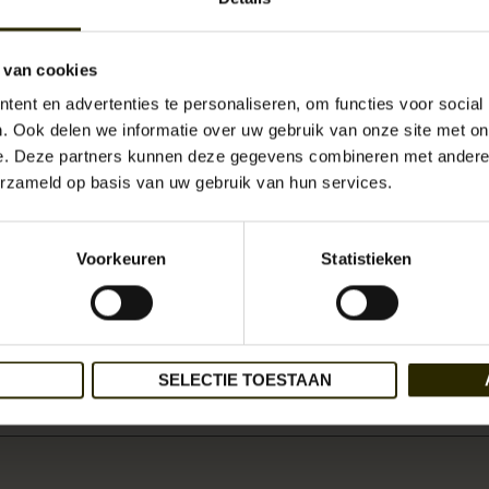
 van cookies
ent en advertenties te personaliseren, om functies voor social
Het Neder
. Ook delen we informatie over uw gebruik van onze site met on
hoogwaard
tassen to
e. Deze partners kunnen deze gegevens combineren met andere i
erzameld op basis van uw gebruik van hun services.
Levertijd:
Uit
Artikelnummer:
UB-
Voorkeuren
Statistieken
EAN:
871
Re
Beschikbaarheid:
€179,95
Incl. 
SELECTIE TOESTAAN