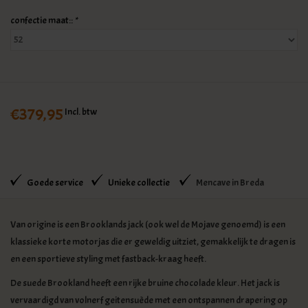
confectie maat::
*
€379,95
Incl. btw
Goede service
Unieke collectie
Mencave in Breda
Van origine is een Brooklands jack (ook wel de Mojave genoemd) is een
klassieke korte motorjas die er geweldig uitziet, gemakkelijk te dragen is
en een sportieve styling met fastback-kraag heeft.
De suede Brookland heeft een rijke bruine chocolade kleur. Het jack is
vervaardigd van volnerf geitensuède met een ontspannen drapering op