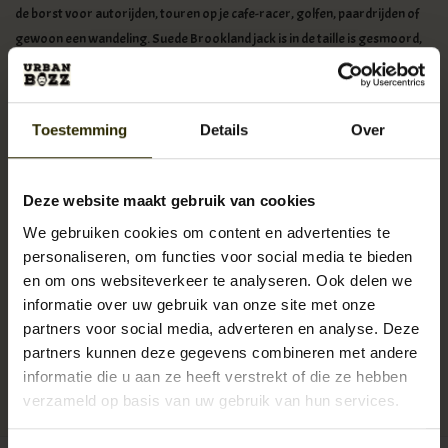
de borst voor autorijden, touren op je cafe-racer, golfen, paardrijden of
gewoon een wandeling. Suede Brookland jack is in de taille is gesmoord,
met een kenmerkende brede elastiek, waardoor een langer been en een
flatterend silhouet ontstaat. Deze jas is stevig en zeer slijtvast en super
autenthiek. Let go Retro!
Toestemming
Details
Over
Details:
Volnerf geitensuède.
Geruite voering van geborsteld flanel.
Deze website maakt gebruik van cookies
Rits met bal en ketting.
We gebruiken cookies om content en advertenties te
2 zakken aan de voorzijde.
personaliseren, om functies voor social media te bieden
Binnenzak.
en om ons websiteverkeer te analyseren. Ook delen we
Brede elastiek.
informatie over uw gebruik van onze site met onze
Geplooide knoopmanchet.
partners voor social media, adverteren en analyse. Deze
partners kunnen deze gegevens combineren met andere
Levertijd:
Uitverkocht!
informatie die u aan ze heeft verstrekt of die ze hebben
Artikelnummer:
UB-SJC-Brookland
verzameld op basis van uw gebruik van hun services.
Reserveer nu!
Momenteel niet op voorraad
Beschikbaarheid: