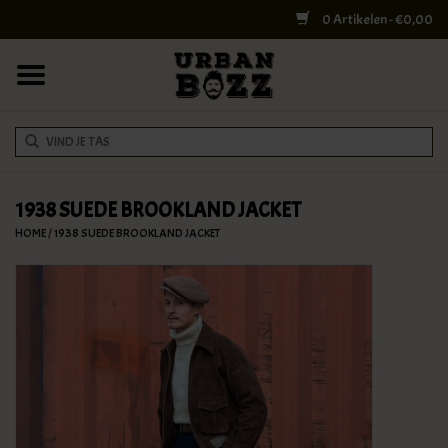
0 Artikelen - €0,00
HOME
COLLEGE BAGS
RUGZAKKEN
SCHOUDERTASSEN
1938 SUEDE BROOKLAND JACKET
HOME
/
1938 SUEDE BROOKLAND JACKET
WERK & LAPTOPTASSEN
SHELBY BROTHERS
REISTASSEN
DOKTERSTASSEN