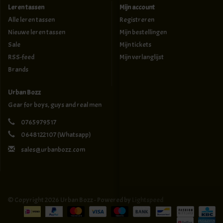
Leren tassen
Mijn account
Alle leren tassen
Registreren
Nieuwe leren tassen
Mijn bestellingen
Sale
Mijn tickets
RSS-feed
Mijn verlanglijst
Brands
Urban Bozz
Gear for boys, guys and real men
0765979517
0648122107
(Whatsapp)
sales@urbanbozz.com
© Copyright 2026 Urban Bozz - Powered by
Lightspeed