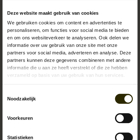
oktober. In de vroege jaren zestig kwamen ontwerpers met wat rustiger
Deze website maakt gebruik van cookies
ontwerpen en kledingbedrijven begonnen een campagne om
"Aloha
Friday"
te introduceren, een traditie die in 1966 zijn intrede deed. Op die
We gebruiken cookies om content en advertenties te
dag mochten werknemers een Alohashirt dragen. Deze traditie is naar
personaliseren, om functies voor social media te bieden
en om ons websiteverkeer te analyseren. Ook delen we
het vasteland overgeslagen waar het "
Casual Friday
" wordt genoemd.
informatie over uw gebruik van onze site met onze
Vandaag de dag staan alle werkgevers het continu dragen van een
partners voor social media, adverteren en analyse. Deze
Alohashirt toe.
partners kunnen deze gegevens combineren met andere
Let op in onze
winkel in Breda
hebben wij honderden vintage Hawaii en
informatie die u aan ze heeft verstrekt of die ze hebben
zomerse shirts op voorraad prijzen vanaf €19,95
verzameld op basis van uw gebruik van hun services.
Datails:
Relaxed fit
hawaii overhemd
met korte mouwen.
Toestemmingsselectie
Noodzakelijk
Geweven overhemd met technische print.
Materiaal: Katoen.
Rechte zoom.
Voorkeuren
Schildpadknopen.
Kleuren: rood, groen, geel en wit
Statistieken