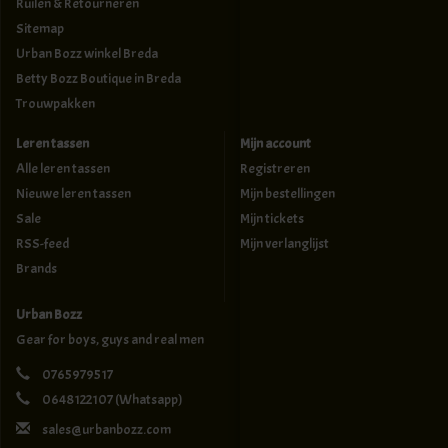
Ruilen & Retourneren
Sitemap
Urban Bozz winkel Breda
Betty Bozz Boutique in Breda
Trouwpakken
Leren tassen
Mijn account
Alle leren tassen
Registreren
Nieuwe leren tassen
Mijn bestellingen
Sale
Mijn tickets
RSS-feed
Mijn verlanglijst
Brands
Urban Bozz
Gear for boys, guys and real men
0765979517
0648122107
(Whatsapp)
sales@urbanbozz.com