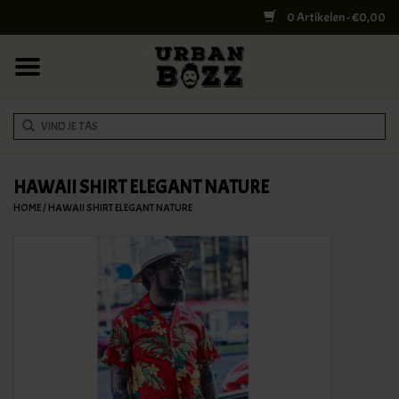
0 Artikelen - €0,00
HOME
COLLEGE BAGS
RUGZAKKEN
SCHOUDERTASSEN
HAWAII SHIRT ELEGANT NATURE
HOME
/
HAWAII SHIRT ELEGANT NATURE
WERK & LAPTOPTASSEN
SHELBY BROTHERS
REISTASSEN
DOKTERSTASSEN