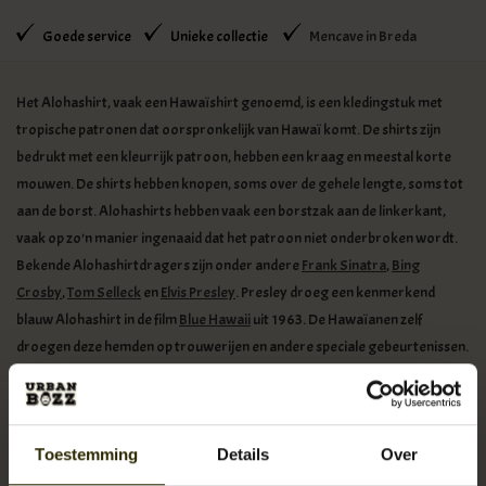
Goede service
Unieke collectie
Mencave in Breda
Het
Alohashirt
, vaak een
Hawaïshirt
genoemd, is een kledingstuk met
tropische patronen dat oorspronkelijk van Hawaï komt. De shirts zijn
bedrukt met een kleurrijk patroon, hebben een kraag en meestal korte
mouwen. De shirts hebben knopen, soms over de gehele lengte, soms tot
aan de borst. Alohashirts hebben vaak een borstzak aan de linkerkant,
vaak op zo'n manier ingenaaid dat het patroon niet onderbroken wordt.
Bekende Alohashirtdragers zijn onder andere
Frank Sinatra
,
Bing
Crosby
,
Tom Selleck
en
Elvis Presley
. Presley droeg een kenmerkend
blauw Alohashirt in de film
Blue Hawaii
uit 1963. De Hawaïanen zelf
droegen deze hemden op trouwerijen en andere speciale gebeurtenissen.
In 1946 stelde de Kamer van Koophandel in
Honolulu
voor om
werknemers in de zomermaanden toe te staan een alohashirt te dragen.
De zakenwereld was destijds nog tegen: hoe warm het ook is, een
Toestemming
Details
Over
zakenman draagt een pak en een das. Maar de stad Honolulu, en later het
gehele eiland, stond het dragen van het Alohashirt toe van juni tot