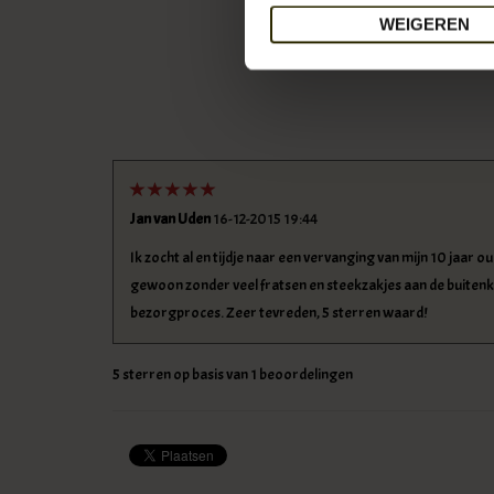
WEIGEREN
Jan van Uden
16-12-2015 19:44
Ik zocht al en tijdje naar een vervanging van mijn 10 jaar 
gewoon zonder veel fratsen en steekzakjes aan de buitenk
bezorgproces. Zeer tevreden, 5 sterren waard!
5
sterren op basis van
1
beoordelingen