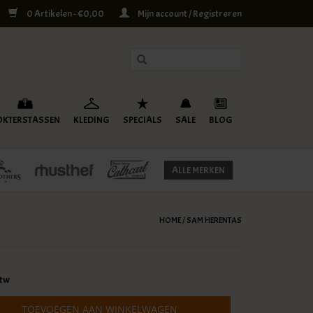
0 Artikelen - €0,00
Mijn account / Registreren
OKTERSTASSEN
KLEDING
SPECIALS
SALE
BLOG
ALLE MERKEN
HOME
/
SAM HERENTAS
btw
TOEVOEGEN AAN WINKELWAGEN