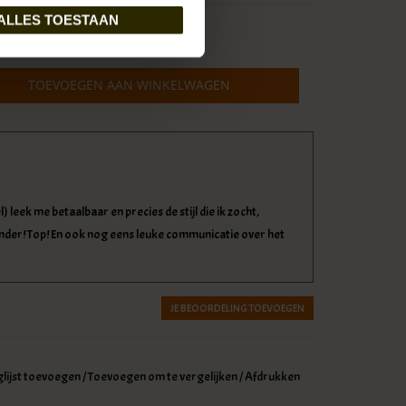
ALLES TOESTAAN
btw
TOEVOEGEN AAN WINKELWAGEN
leek me betaalbaar en precies de stijl die ik zocht,
onder! Top! En ook nog eens leuke communicatie over het
JE BEOORDELING TOEVOEGEN
glijst toevoegen
/
Toevoegen om te vergelijken
/
Afdrukken