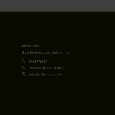
Urban Bozz
Gear for boys, guys and real men
0765979517
0648122107
(Whatsapp)
sales@urbanbozz.com