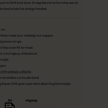
 open en dicht kunt doen. Draag deze leren herentas aan de
rband of aan het stevige handvat.
5 cm
n A4 formaat voor middelgrote mappen.
 2 pennen straps.
 klep is van A5-formaat.
5.6 inch laptop of MacBook.
rzijde.
ngen.
ol throwback-collectie
.
n verstelbare schouderband.
 blauw / licht gestreept nette afwerking binnenzijde.