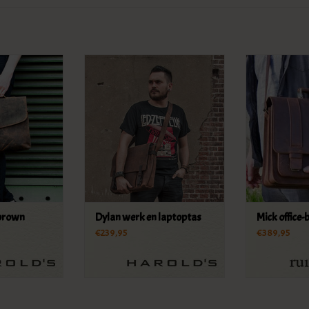
brown
Dylan werk en laptoptas
Mick office-
€239,95
€389,95