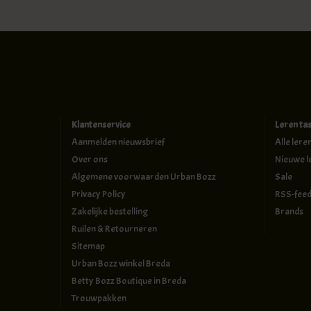
Klantenservice
Leren ta
Aanmelden nieuwsbrief
Alle lere
Over ons
Nieuwe l
Algemene voorwaarden Urban Bozz
Sale
Privacy Policy
RSS-fee
Zakelijke bestelling
Brands
Ruilen & Retourneren
Sitemap
Urban Bozz winkel Breda
Betty Bozz Boutique in Breda
Trouwpakken