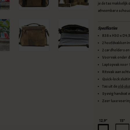
je de tas makkelijk
afneembare schoude
Specificaties
B38 x H30 x D9,
2 hoofdvakken i
2 cardholders en
Voorvak onder de
Laptopvak voor 1
Ritsvak aan achte
Quick-lock sluiti
Tas uit de
old-sko
Syevig handvat e
Zeer luxe voering