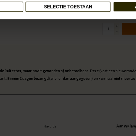
SELECTIE TOESTAAN
€279,95
Incl. 
+
-
oude Ruitertas, maar nooit gevonden of onbetaalbaar. Deze (vast een nieuw model) 
ant. Binnen 2 dagen bezorgd (sneller dan aangegeven) en kan nu al niet meer z
Aan verlan
Harolds