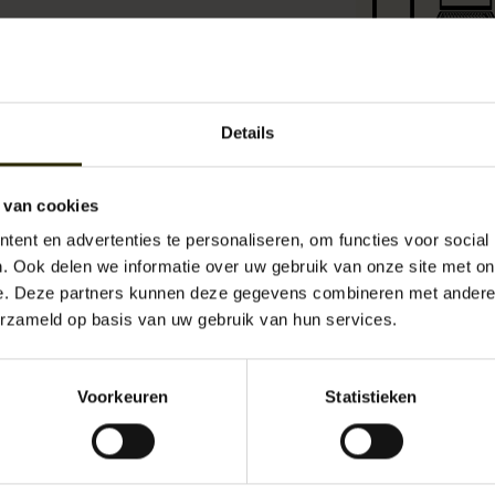
Details
Het Duits
toen het 
 van cookies
kreeg de 
ent en advertenties te personaliseren, om functies voor social
verrasse
. Ook delen we informatie over uw gebruik van onze site met on
e. Deze partners kunnen deze gegevens combineren met andere i
erzameld op basis van uw gebruik van hun services.
Voorkeuren
Statistieken
Beschikbaarheid:
Op 
Levertijd:
2 -
Artikelnummer:
UB-
EAN:
401