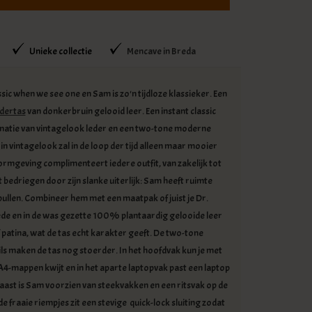
Unieke collectie
Mencave in Breda
sic when we see one en Sam is zo'n tijdloze klassieker. Een
dertas
van donkerbruin gelooid leer. Een instant classic
natie van vintagelook leder en een two-tone moderne
in vintagelook zal in de loop der tijd alleen maar mooier
rmgeving complimenteert iedere outfit, van zakelijk tot
iet bedriegen door zijn slanke uiterlijk: Sam heeft ruimte
pullen. Combineer hem met een maatpak of juist je Dr.
ede en in de was gezette 100% plantaardig gelooide leer
of patina, wat de tas echt karakter geeft. De two-tone
ls maken de tas nog stoerder. In het hoofdvak kun je met
4-mappen kwijt en in het aparte laptopvak past een laptop
naast is Sam voorzien van steekvakken en een ritsvak op de
e fraaie riempjes zit een stevige quick-lock sluiting zodat