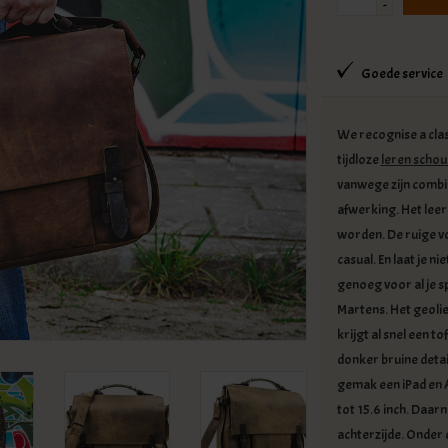
-
Goede service
We recognise a clas
tijdloze
leren schou
vanwege zijn combi
afwerking. Het leer 
worden. De ruige vo
casual. En laat je n
genoeg voor al je s
Martens. Het geoli
krijgt al snel een t
donker bruine detai
gemak een iPad en A
tot 15.6 inch. Daar
achterzijde. Onder d