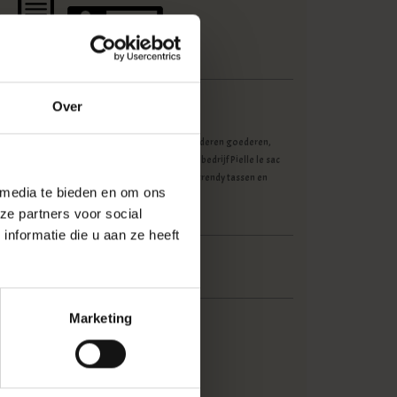
Over
e bedrijf is opgericht in 1936 als fabrikant van lederen goederen,
begon om samen te werken met de Florentijnse bedrijf Pielle le sac
naam Harold's. En onder deze naam maken zijn trendy tassen en
 media te bieden en om ons
nde concepten.
ze partners voor social
nformatie die u aan ze heeft
Marketing
voorraad (1)
 4 werkdagen
HRLDS-244103-naturel
1766244146