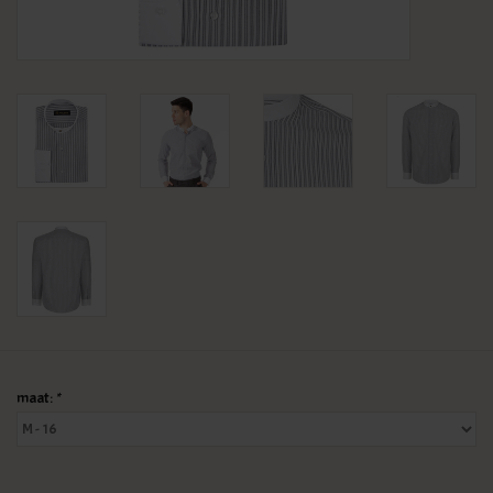
KLEDING
SPECIALS
SALE
BLOG
maat:
*