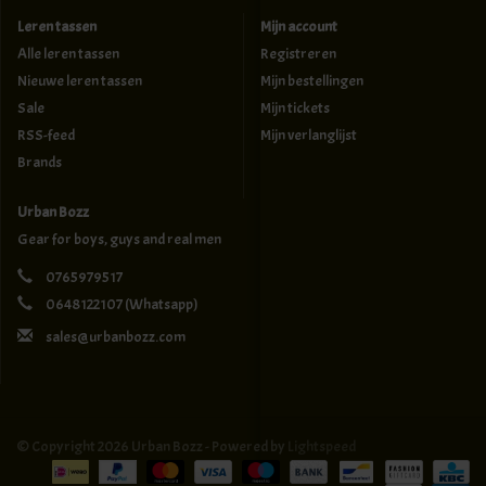
Leren tassen
Mijn account
Alle leren tassen
Registreren
Nieuwe leren tassen
Mijn bestellingen
Sale
Mijn tickets
RSS-feed
Mijn verlanglijst
Brands
Urban Bozz
Gear for boys, guys and real men
0765979517
0648122107
(Whatsapp)
sales@urbanbozz.com
© Copyright 2026 Urban Bozz - Powered by
Lightspeed