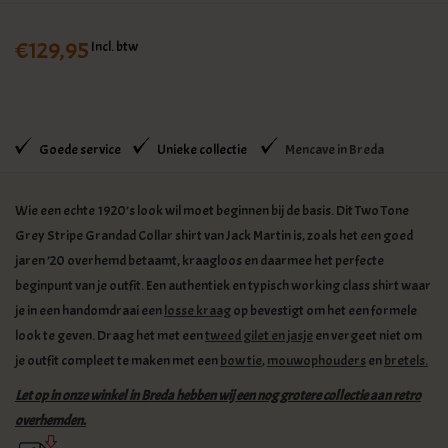
€129,95
Incl. btw
Goede service
Unieke collectie
Mencave in Breda
Wie een echte 1920’s look wil moet beginnen bij de basis. Dit Two Tone
Grey Stripe Grandad Collar shirt van Jack Martin is, zoals het een goed
jaren ’20 overhemd betaamt, kraagloos en daarmee het perfecte
beginpunt van je outfit. Een authentiek en typisch working class shirt waar
je in een handomdraai een
losse kraag
op bevestigt om het een formele
look te geven. Draag het met een
tweed gilet en jasje
en vergeet niet om
je outfit compleet te maken met een
bow tie
,
mouwophouders
en
bretels.
Let op in onze winkel in Breda hebben wij een nog grotere collectie aan retro
overhemden.