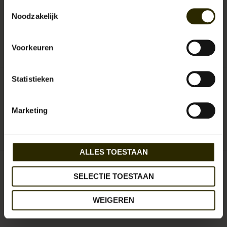
Toestemmingsselectie
Noodzakelijk
maat:
*
Voorkeuren
Statistieken
€129,95
Incl. btw
Marketing
0
sterren op basis van
0
beoordelingen
JE BEOORDELING TOEVOEGEN
ALLES TOESTAAN
SELECTIE TOESTAAN
Jack Martin
WEIGEREN
Aan verlanglijst toevoegen
/
Toevoegen om te vergelijken
/
Afdrukken