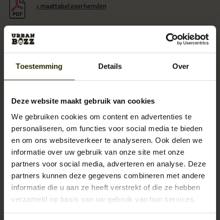
< maattabel overhemden
De Jack Martin Grey Two Tone Grandad Collar shirt wordt gekenmerkt
Toestemming
Details
Over
door:
Pasvorm: slim fit
Stof: 100% katoen met two tone grey stripe
Deze website maakt gebruik van cookies
Ronde granddad kraag
We gebruiken cookies om content en advertenties te
Verkrijgbaar in de maten S-M-L
personaliseren, om functies voor social media te bieden
Echte jaren '20-stijl
en om ons websiteverkeer te analyseren. Ook delen we
informatie over uw gebruik van onze site met onze
partners voor social media, adverteren en analyse. Deze
partners kunnen deze gegevens combineren met andere
Levertijd:
Uitverkocht!
informatie die u aan ze heeft verstrekt of die ze hebben
Artikelnummer:
UB-JM-Grey Two Tone Grandad Collar shirt
verzameld op basis van uw gebruik van hun services.
Reserveer nu!
Momenteel niet op voorraad
Beschikbaarheid: