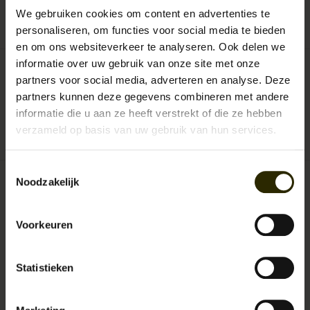
We gebruiken cookies om content en advertenties te
0
sterren op basis van
0
beoordelingen
JE BEOORDELING TOEVOEGEN
personaliseren, om functies voor social media te bieden
en om ons websiteverkeer te analyseren. Ook delen we
informatie over uw gebruik van onze site met onze
partners voor social media, adverteren en analyse. Deze
partners kunnen deze gegevens combineren met andere
Shelby Brothers collection by Orange Fire
informatie die u aan ze heeft verstrekt of die ze hebben
verzameld op basis van uw gebruik van hun services.
Aan verlanglijst toevoegen
/
Toevoegen om te vergelijken
/
Afdrukken
Toestemmingsselectie
Noodzakelijk
Gerelateerde producten
Voorkeuren
Statistieken