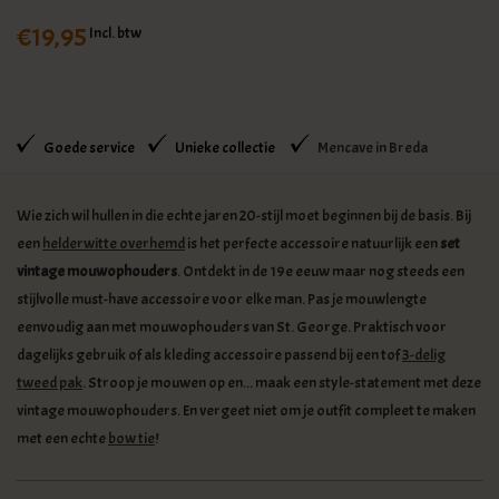
€19,95
Incl. btw
Goede service
Unieke collectie
Mencave in Breda
Wie zich wil hullen in die echte jaren 20-stijl moet beginnen bij de basis. Bij
een
helderwitte overhemd
is het perfecte accessoire natuurlijk een
set
vintage mouwophouders
. Ontdekt in de 19e eeuw maar nog steeds een
stijlvolle must-have accessoire voor elke man. Pas je mouwlengte
eenvoudig aan met mouwophouders van St. George. Praktisch voor
dagelijks gebruik of als kleding accessoire passend bij een tof
3-delig
tweed pak
. Stroop je mouwen op en... maak een style-statement met deze
vintage mouwophouders. En vergeet niet om je outfit compleet te maken
met een echte
bow tie
!