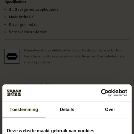
Specificaties
St. George mouwophouders.
Made in the UK.
Kleur: gunmatal.
Verpakt in luxe doosje.
Geïnspireerd op de old-skool fashion en lifestyle uit de jaren 20. Een
fraaie tassen, suits en accessoires collectie van eerlijke materialen als
en vintage leather.
Levertijd:
Uitverkocht!
Artikelnummer:
UB-SB-st-george-gunmetal-armbands
Reserveer nu!
Momenteel niet op voorraad
Beschikbaarheid:
Toestemming
Details
Over
€19,95
Incl. btw
Deze website maakt gebruik van cookies