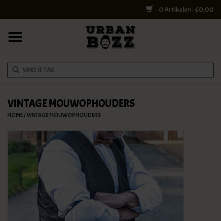
0 Artikelen - €0,00
HOME
COLLEGE BAGS
RUGZAKKEN
SCHOUDERTASSEN
VINTAGE MOUWOPHOUDERS
HOME
/
VINTAGE MOUWOPHOUDERS
WERK & LAPTOPTASSEN
SHELBY BROTHERS
REISTASSEN
DOKTERSTASSEN