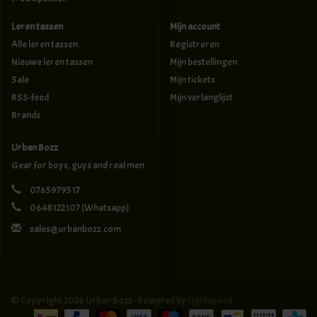
Leren tassen
Mijn account
Alle leren tassen
Registreren
Nieuwe leren tassen
Mijn bestellingen
Sale
Mijn tickets
RSS-feed
Mijn verlanglijst
Brands
Urban Bozz
Gear for boys, guys and real men
0765979517
0648122107
(Whatsapp)
sales@urbanbozz.com
© Copyright 2026 Urban Bozz - Powered by
Lightspeed