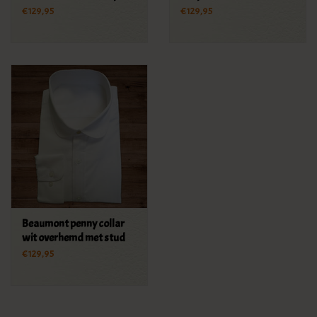
stud
overhemd - stud
€129,95
€129,95
Beaumont penny collar
wit overhemd met stud
€129,95