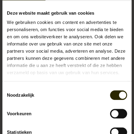
0
sterren op basis van
0
beoordelingen
Deze website maakt gebruik van cookies
JE BEOORDELING TOEVOEGEN
We gebruiken cookies om content en advertenties te
personaliseren, om functies voor social media te bieden
en om ons websiteverkeer te analyseren. Ook delen we
informatie over uw gebruik van onze site met onze
Revival
partners voor social media, adverteren en analyse. Deze
Aan verlanglijst toevoegen
/
Toevoegen om te vergelijken
/
Afdrukken
partners kunnen deze gegevens combineren met andere
informatie die u aan ze heeft verstrekt of die ze hebben
verzameld op basis van uw gebruik van hun services.
Gerelateerde producten
Toestemmingsselectie
Noodzakelijk
Voorkeuren
Statistieken