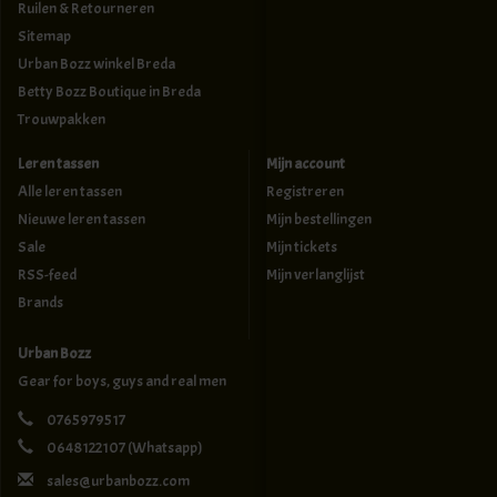
Ruilen & Retourneren
Sitemap
Urban Bozz winkel Breda
Betty Bozz Boutique in Breda
Trouwpakken
Leren tassen
Mijn account
Alle leren tassen
Registreren
Nieuwe leren tassen
Mijn bestellingen
Sale
Mijn tickets
RSS-feed
Mijn verlanglijst
Brands
Urban Bozz
Gear for boys, guys and real men
0765979517
0648122107
(Whatsapp)
sales@urbanbozz.com