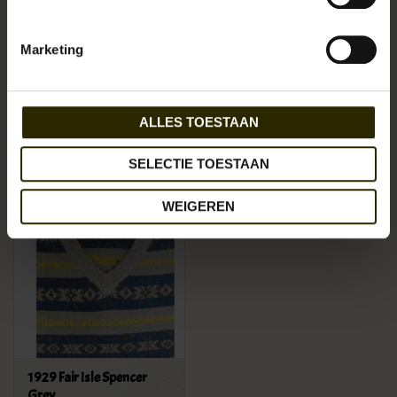
Marketing
1938 Suede Brookland
1941 Sand Fine Stripe
Jacket
Spearpoint Collar Shirt
€379,95
€129,95
ALLES TOESTAAN
SELECTIE TOESTAAN
WEIGEREN
1929 Fair Isle Spencer
Grey