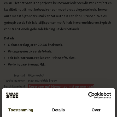
en 30. Het patroon is de perfecte keuze voor iedereen die van comfort en
kwaliteit houdt, met behoud van een moeiteloos elegante look. Een van
onze meest bijzondere stukken tot nu toe is een door 'Prince of Wales'
geïnspireerde Fair Isle-stijl spencer met V-hals in warme kleuren, typisch
voor traditionele gebreide kleding uit de Shetlands.
Details:
Gebaseerd op jaren 20, 30 brei werk.
Vintage geïnspireerde V-hals.
Fair Isle-patroon, replica van 'Prince of Wales'.
Verkrijgbaar in maat M/L.
Levertijd:
Uitverkocht!
Artikelnummer:
Maat M/L Fairisle brown
Reserveer nu!
Momenteel niet op voorraad
Beschikbaarheid:
€89,95
Incl. btw
Toestemming
Details
Over