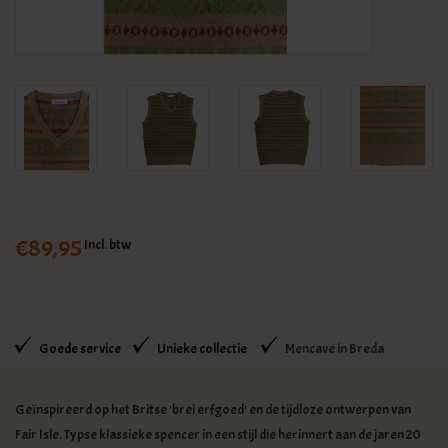
KLEDING
SPECIALS
SALE
BLOG
€89,95
Incl. btw
Goede service
Unieke collectie
Mencave in Breda
Geïnspireerd op het Britse 'brei erfgoed' en de tijdloze ontwerpen van
Fair Isle. Typse klassieke spencer in een stijl die herinnert aan de jaren 20