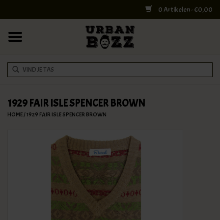
0 Artikelen - €0,00
HOME
COLLEGE BAGS
RUGZAKKEN
SCHOUDERTASSEN
1929 FAIR ISLE SPENCER BROWN
HOME
/
1929 FAIR ISLE SPENCER BROWN
WERK & LAPTOPTASSEN
SHELBY BROTHERS
REISTASSEN
DOKTERSTASSEN