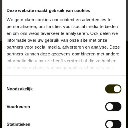
20. Met hoogwaardig leer en ruige uitstraling kan je de Blackstone
KLEDING
schoenen halen voor € 279,95! Omdat deze schoenen de jaren 20
Deze website maakt gebruik van cookies
uitstraling hebben, zijn deze schoenen meteen perfect te combineren met
We gebruiken cookies om content en advertenties te
Lees meer
het tweedpak! Bekijk ons Blackstone assortiment nu en doe je bestelling!
SPECIALS
personaliseren, om functies voor social media te bieden
en om ons websiteverkeer te analyseren. Ook delen we
Blackstone schoenen
SALE
informatie over uw gebruik van onze site met onze
partners voor social media, adverteren en analyse. Deze
Bij Urban Bozz bieden wij verschillende soorten Blackstone schoenen aan.
partners kunnen deze gegevens combineren met andere
De uitstraling van al onze Blackstone schoenen zijn allemaal ruig en zijn
BLOG
gemaakt van hoogwaardig leer! Maar er is wel verschil tussen neuzen van
informatie die u aan ze heeft verstrekt of die ze hebben
de Blackstone schoenen, de kleur en natuurlijk de looks. Zo kun je kiezen
verzameld op basis van uw gebruik van hun services.
uit de volgende soorten werkschoenen:
Blackstone Worker Boots Danny
Toestemmingsselectie
Klantenservice
Blackstone Broguue Boots Thomas
Noodzakelijk
Aanmelden nieuwsbrief
Blackstone Brogue Boots Arthur
Over ons
Blackstone Worker Boots Finn
Algemene voorwaarden Urban Bozz
Voorkeuren
Privacy Policy
Twee gezichten
Zakelijke bestelling
Statistieken
Bekijk welke Blackstone schoenen bij jouw outfit past en het helemaal
Ruilen & Retourneren