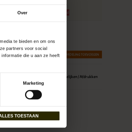
verkocht!
t M/L Fairisle grey
serveer nu!
Momenteel niet op voorraad
Over
w
 media te bieden en om ons
ze partners voor social
JE BEOORDELING TOEVOEGEN
nformatie die u aan ze heeft
glijst toevoegen
/
Toevoegen om te vergelijken
/
Afdrukken
Marketing
ALLES TOESTAAN