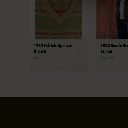
1929 Fair Isle Spencer
1938 Suede Br
Brown
Jacket
€89,95
€379,95