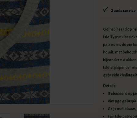
Goede service
Geïnspireerd op het
Isle. Typse klassiek
patroon is de perfe
houdt, met behoud 
bijzondere stukken 
Isle-stijl spencer m
gebreide kleding ui
Details:
Gebaseerd op jar
Vintage geïnspir
Grijs met blauw,
Fair Isle-patroon,
Verkrijgbaar in 