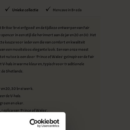
Unieke collectie
Mencave in Breda
 Britse 'brei erfgoed' en de tijdloze ontwerpen van Fair
e spencer in een stijl die herinnert aan de jaren 20 en 30. Het
cte keuze voor iedereen die van comfort en kwaliteit
van een moeiteloos elegante look. Een van onze meest
tot nu toe is een door 'Prince of Wales' geïnspireerde Fair
et V-hals in warme kleuren, typisch voor traditionele
t de Shetlands.
en 20, 30 brei werk.
eerde V-hals.
 groen en oker.
 replica van 'Prince of Wales'.
maat M/L.