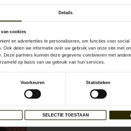
Levertijd:
Uit
Artikelnummer:
Maa
Re
Details
Beschikbaarheid:
 van cookies
€89,95
Incl. bt
ent en advertenties te personaliseren, om functies voor social
. Ook delen we informatie over uw gebruik van onze site met on
e. Deze partners kunnen deze gegevens combineren met andere i
erzameld op basis van uw gebruik van hun services.
Aan verlan
Revival
Voorkeuren
Statistieken
SELECTIE TOESTAAN