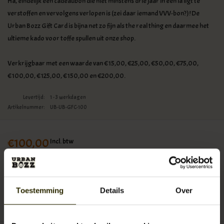
Ha, eindelijk een cadeaubon die niet minstens drie jaar in een la ligt te
verstoffen en vervolgens verlopen is (zei daar iemand VVV-bon?)! De
Urban Bozz Gift Card is bijna net zo fijn als the real thing en daarmee het
ultieme kado voor toffe spullen uit onze shop.
Verkrijgbaar met een waarde van €15,00, €25,00, €50,00, €75,00,
€100,00, €125,00, €150,00 en €200,00.
Levertijd:
1 - 3 werkdagen
Artikelnummer:
UB-UB-GFC-100
€100,00
Incl. btw
+
TOEVOEGEN AAN
-
Toestemming
Details
Over
WINKELWAGEN
0
sterren op basis van
0
beoordelingen
JE BEOORDELING TOEVOEGEN