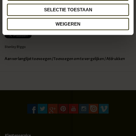
SELECTIE TOESTAAN
0
sterren op basis van
0
beoordelingen
JE BEOORDELING TOEVOEGEN
WEIGEREN
Stanley Biggs
Aan verlanglijst toevoegen
/
Toevoegen om te vergelijken
/
Afdrukken
Klantenservice