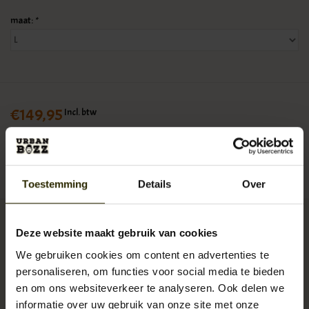
maat:
*
€149,95
Incl. btw
Goede service
Unieke collectie
Mencave in Breda
Toestemming
Details
Over
Een ode aan een lokale held. The Brough Rollneck van Stanley Biggs is niet
Deze website maakt gebruik van cookies
zomaar een vintage inspired trui, maar een eerbetoon aan
George
We gebruiken cookies om content en advertenties te
Brough
. Deze succesvolle motorcoureur uit Nottingham lanceerde in
personaliseren, om functies voor social media te bieden
1919 Brough Superior, met superkrachtige en succesvolle motoren. In
en om ons websiteverkeer te analyseren. Ook delen we
navolging hiervan werd deze trui ontworpen, naar origineel 1920’s
informatie over uw gebruik van onze site met onze