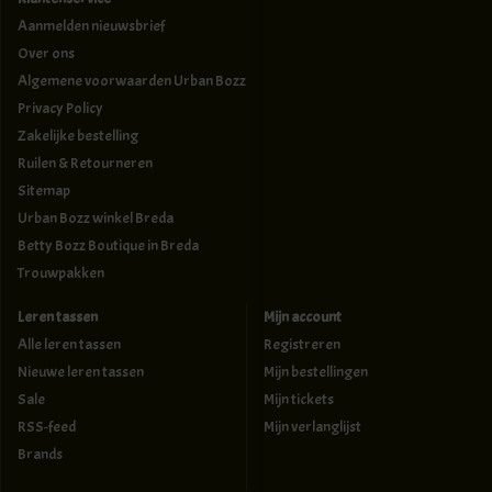
Aanmelden nieuwsbrief
Over ons
Algemene voorwaarden Urban Bozz
Privacy Policy
Zakelijke bestelling
Ruilen & Retourneren
Sitemap
Urban Bozz winkel Breda
Betty Bozz Boutique in Breda
Trouwpakken
Leren tassen
Mijn account
Alle leren tassen
Registreren
Nieuwe leren tassen
Mijn bestellingen
Sale
Mijn tickets
RSS-feed
Mijn verlanglijst
Brands