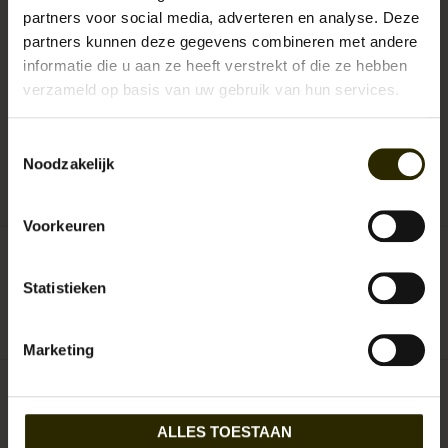
design. Met authentieke hoge rolkraag die ook kan worden omgeslagen.
partners voor social media, adverteren en analyse. Deze
De Stanley Biggs 1920 The Brough Rollneck wordt gekenmerkt door:
partners kunnen deze gegevens combineren met andere
Pasvorm: Slim fit
informatie die u aan ze heeft verstrekt of die ze hebben
Stof: 100% Britse wol
verzameld op basis van uw gebruik van hun services.
Authentiek model en two-tone kleurcombinatie
Toestemmingsselectie
Levertijd:
Uitverkocht!
Noodzakelijk
Artikelnummer:
UB-SBG-The Brough Rollneck
Reserveer nu!
Momenteel niet op voorraad
Beschikbaarheid:
Voorkeuren
maat:
*
Statistieken
Marketing
€149,95
Incl. btw
ALLES TOESTAAN