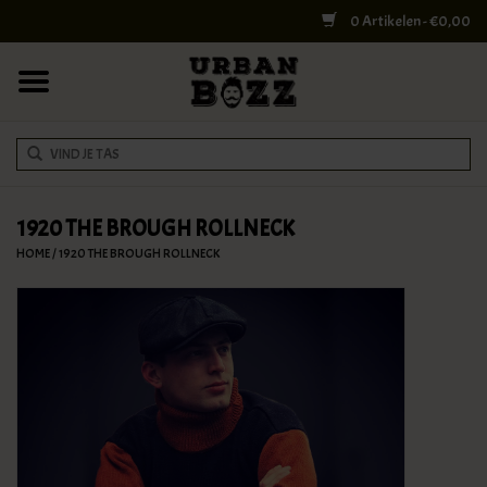
0 Artikelen - €0,00
HOME
COLLEGE BAGS
RUGZAKKEN
SCHOUDERTASSEN
1920 THE BROUGH ROLLNECK
HOME
/
1920 THE BROUGH ROLLNECK
WERK & LAPTOPTASSEN
SHELBY BROTHERS
REISTASSEN
DOKTERSTASSEN