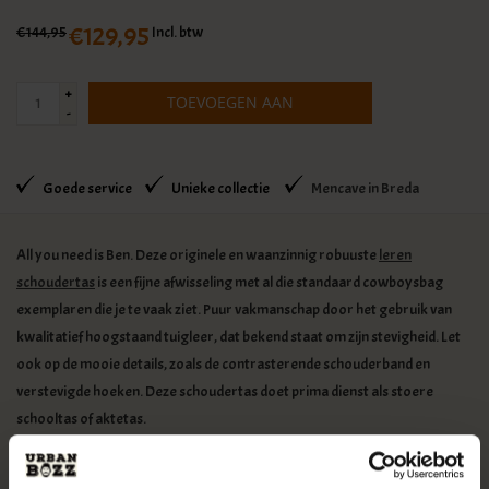
€129,95
€144,95
Incl. btw
+
TOEVOEGEN AAN
-
WINKELWAGEN
Goede service
Unieke collectie
Mencave in Breda
All you need is Ben. Deze originele en waanzinnig robuuste
leren
schoudertas
is een fijne afwisseling met al die standaard cowboysbag
exemplaren die je te vaak ziet. Puur vakmanschap door het gebruik van
kwalitatief hoogstaand tuigleer, dat bekend staat om zijn stevigheid. Let
ook op de mooie details, zoals de contrasterende schouderband en
verstevigde hoeken. Deze schoudertas doet prima dienst als stoere
schooltas of aktetas.
Compacte Ben is voorzien van een hoofdvak dat groot genoeg is om A4-
documenten of een tablet tot 9,7 inch in mee te nemen. Daarnaast zorgen