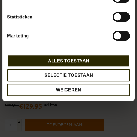
Statistieken
De tassen van het Brabantse merk Arpello zijn vervaardigd uit stevig
leer. Dit geeft de tassen een klassieke en mooie uitstraling. De
Marketing
Arpello ontwerpers zijn experts als het gaat om leer in combi met
ruige looks.
ALLES TOESTAAN
Beschikbaarheid:
Op voorraad (3)
Levertijd:
1 - 3 werkdagen
SELECTIE TOESTAAN
Artikelnummer:
UB-AP-6.1739
EAN:
8712744956896
WEIGEREN
€129,95
€144,95
Incl. btw
+
TOEVOEGEN AAN
-
WINKELWAGEN