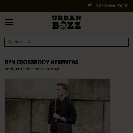
0 Artikelen - €0,00
HOME
COLLEGE BAGS
RUGZAKKEN
SCHOUDERTASSEN
BEN CROSSBODY HERENTAS
HOME
/
BEN CROSSBODY HERENTAS
WERK & LAPTOPTASSEN
SHELBY BROTHERS
REISTASSEN
DOKTERSTASSEN