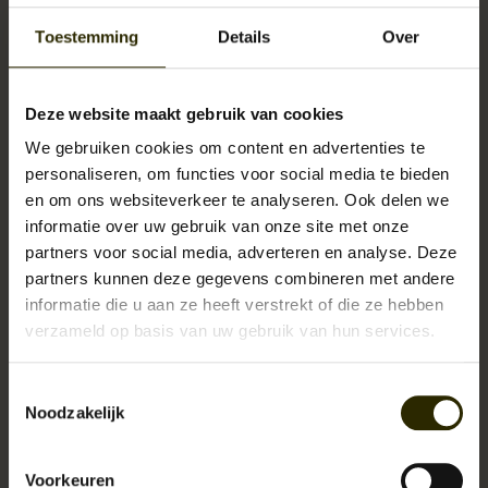
2 steekvakken voor overzicht bij het opbergen van kleinere spullen. De
Toestemming
Details
Over
stevige jeansvoering draagt bij aan het stoere uiterlijk van deze
mannentas en maakt dat alles veilig zit opgeborgen. De verstelbare
schouderband zorgt voor draagcomfort en is lang genoeg om Ben ook
Deze website maakt gebruik van cookies
crossbody te dragen; handig voor op de fiets!
We gebruiken cookies om content en advertenties te
personaliseren, om functies voor social media te bieden
Specificaties:
en om ons websiteverkeer te analyseren. Ook delen we
B27 x H29 x D7 cm
informatie over uw gebruik van onze site met onze
Hoofdvak, 2 steekvakken, ruimte voor Ipad.
partners voor social media, adverteren en analyse. Deze
partners kunnen deze gegevens combineren met andere
Luxe ruige jeans voering.
informatie die u aan ze heeft verstrekt of die ze hebben
Quick-lock sluiting.
verzameld op basis van uw gebruik van hun services.
Tas uit de Biker-Bag-Collectie
.
Stevige verstelbare en afneembare schouderband.
Toestemmingsselectie
Noodzakelijk
Voorkeuren