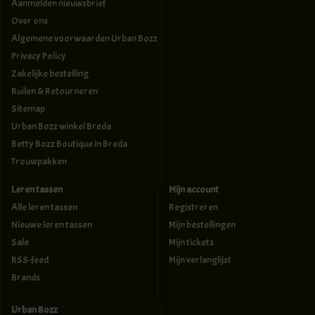
Aanmelden nieuwsbrief
Over ons
Algemene voorwaarden Urban Bozz
Privacy Policy
Zakelijke bestelling
Ruilen & Retourneren
Sitemap
Urban Bozz winkel Breda
Betty Bozz Boutique in Breda
Trouwpakken
Leren tassen
Mijn account
Alle leren tassen
Registreren
Nieuwe leren tassen
Mijn bestellingen
Sale
Mijn tickets
RSS-feed
Mijn verlanglijst
Brands
Urban Bozz