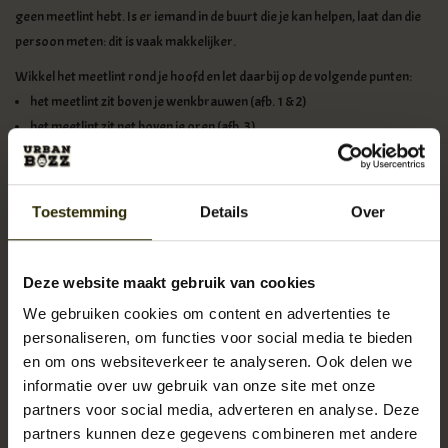
geen meetlint hebt. Is er iemand in de buurt die je kan helpen, laat dan die
persoon meten: dit is vaak makkelijker.
Wikkel het meetlint rond je hoofd en let daarbij op de volgende punten:
het meetlint zit boven je wenkbrauwen (afb. 1 & 2)
het meetlint zit net boven je oren (afb. 3)
het meetlint gaat rond het breedste gedeelte van je achterhoofd (afb.
4)
Toestemming
Details
Over
Trek het lint niet al te strak aan. De maat die je nu afleest is je hoedmaat.
Werk je met een stuk touw, markeer dan de plek waar het touw het
beginpunt raakt en meet de lengte met een liniaal. Meet voor de zekerheid
Deze website maakt gebruik van cookies
meerdere keren. Valt je maat tussen 2 hoedmaten in, kies dan bij het
bestellen altijd de grootste maat.
We gebruiken cookies om content en advertenties te
personaliseren, om functies voor social media te bieden
en om ons websiteverkeer te analyseren. Ook delen we
informatie over uw gebruik van onze site met onze
partners voor social media, adverteren en analyse. Deze
partners kunnen deze gegevens combineren met andere