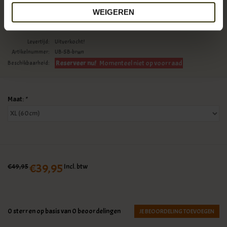
en vintage leather.
WEIGEREN
Levertijd:
Uitverkocht!
Artikelnummer:
UB-SB-brwn
Reserveer nu!
Momenteel niet op voorraad
Beschikbaarheid:
Maat:
*
€39,95
€49,95
Incl. btw
0
sterren op basis van
0
beoordelingen
JE BEOORDELING TOEVOEGEN