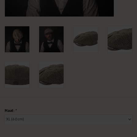
KLEDING
SPECIALS
SALE
BLOG
Maat:
*