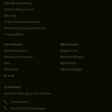
Zakelijke bestelling
Ruilen & Retourneren
Sitemap
Urban Bozz winkel Breda
Betty Bozz Boutique in Breda
Trouwpakken
Leren tassen
Mijn account
Alle leren tassen
Registreren
Nieuwe leren tassen
Mijn bestellingen
Sale
Mijn tickets
RSS-feed
Mijn verlanglijst
Brands
Urban Bozz
Gear for boys, guys and real men
0765979517
0648122107
(Whatsapp)