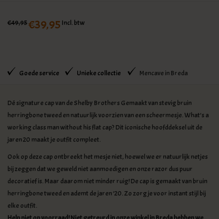
€39,95
€49,95
Incl. btw
Goede service
Unieke collectie
Mencave in Breda
Dé signature cap van de Shelby Brothers Gemaakt van stevig bruin
herringbone tweed en natuurlijk voorzien van een scheermesje. What’s a
working class man without his flat cap? Dit iconische hoofddeksel uit de
jaren 20 maakt je outfit compleet.
Ook op deze cap ontbreekt het mesje niet, hoewel we er natuurlijk netjes
bij zeggen dat we geweld niet aanmoedigen en onze razor dus puur
decoratief is. Maar daarom niet minder ruig! De cap is gemaakt van bruin
herringbone tweed en ademt de jaren ’20. Zo zorg je voor instant stijl bij
elke outfit.
Help niet op voorraad! Niet getreurd in onze winkel in Breda hebben we