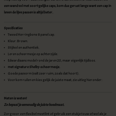
een wand vol met soortgelijke caps, kom dus gerust langs want een cap in
leven de lijve passen is altijd beter.
Specificaties
Tweed Herringbone 8 panel cap.
Kleur: Brown.
Stijlvol en authentiek.
Leren scheermesje op achterzijde.
Edwardiaans model rond de jaren 20, maar eigenlijk tijdloos.
met signature Shelby-scheermesje.
Goede pasvorm (valt zeer ruim, zoals dat hoort).
Voorkom ruilen en kies gelijk de juiste maat, zie uitleg hieronder:
Meten is weten!
Zo bepaal je eenvoudig de juiste hoedmaat.
Zorg voor een flexibel meetlint of gebruik een stukje touw of wol als je