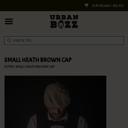
0 Artikelen - €0,00
HOME
COLLEGE BAGS
RUGZAKKEN
SCHOUDERTASSEN
SMALL HEATH BROWN CAP
HOME
/
SMALL HEATH BROWN CAP
WERK & LAPTOPTASSEN
SHELBY BROTHERS
REISTASSEN
DOKTERSTASSEN