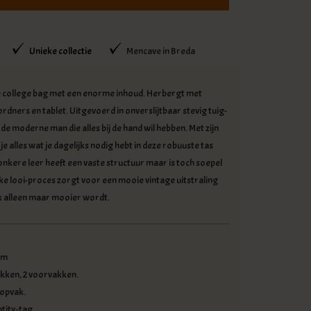
Unieke collectie
Mencave in Breda
e college bag met een enorme inhoud. Herbergt met
rdners en tablet. Uitgevoerd in onverslijtbaar stevig tuig-
r de moderne man die alles bij de hand wil hebben. Met zijn
 alles wat je dagelijks nodig hebt in deze robuuste tas
donkere leer heeft een vaste structuur maar is toch soepel
eke looi-proces zorgt voor een mooie vintage uitstraling
k alleen maar mooier wordt.
cm
akken, 2 voorvakken.
opvak.
tity-tag