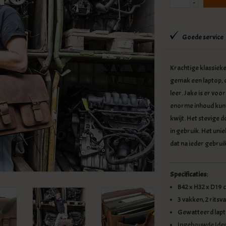
-
Goede service
Krachtige klassiek
gemak een laptop, o
leer. Jake is er voo
enorme inhoud kun je
kwijt. Het stevige 
in gebruik. Het uni
dat na ieder gebrui
Specificaties:
B42 x H32 x D19 
3 vakken, 2 ritsv
Gewatteerd lapt
Ingebouwde Iden