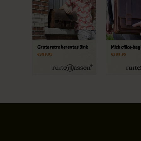
Grote retro herentas Bink
Mick office-bag
€389,95
€389,95