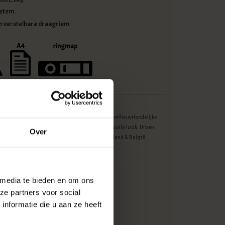
ystem.
n verstelbare draagriem
 en traditie staan voorop bij Ruitertassen©. Het milieuvriendelijke
der dat zij gebruiken zorgt voor een instant stijlvolle look. Urban
Over
e officiële dealer van Ruitertassen© voor Nederland & België.
 media te bieden en om ons
ze partners voor social
voorraad (4)
 3 werkdagen
nformatie die u aan ze heeft
RT-73.2358
5177023182