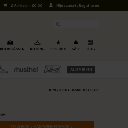
0 Artikelen - €0,00
Mijn account / Registreren
OKTERSTASSEN
KLEDING
SPECIALS
SALE
BLOG
ALLE MERKEN
HOME
/
LEREN OLD-SKOOL TAS JAKE
 btw
TOEVOEGEN AAN WINKELWAGEN