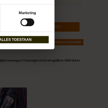
Marketing
 btw
TOEVOEGEN AAN WINKELWAGEN
ALLES TOESTAAN
JE BEOORDELING TOEVOEGEN
glijst toevoegen
/
Toevoegen om te vergelijken
/
Afdrukken