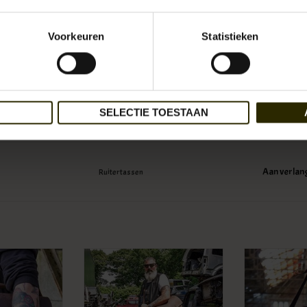
Voorkeuren
Statistieken
€459,95
Incl.
+
-
SELECTIE TOESTAAN
Aan verlan
Ruitertassen