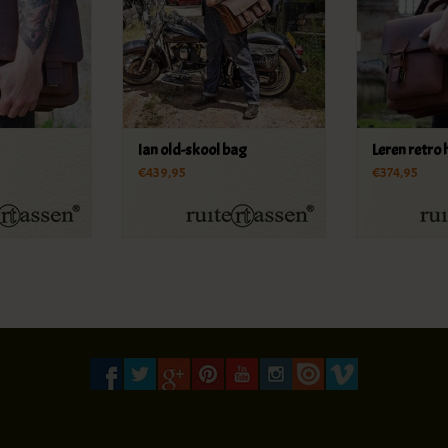
Ian old-skool bag
Leren retro 
€439,95
€374,95