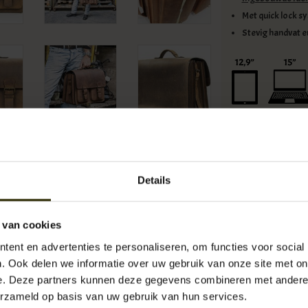
Met quick lock s
Stevig handvat e
Kwaliteit
classic le
Details
Bozz is d
 van cookies
ent en advertenties te personaliseren, om functies voor social
. Ook delen we informatie over uw gebruik van onze site met on
Beschikbaarheid:
Op 
Levertijd:
1 -
e. Deze partners kunnen deze gegevens combineren met andere i
Artikelnummer:
UB-
erzameld op basis van uw gebruik van hun services.
EAN:
541