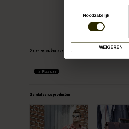
Toestemmingsselectie
Noodzakelijk
WEIGEREN
0
sterren op basis van
0
beoordelingen
Gerelateerde producten