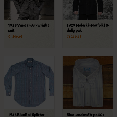
1928 Vaugan Arkwright
1929 Moleskin Norfolk | 3-
suit
delig pak
€1.249,95
€1.299,95
1948 Blue Rail Splitter
Blue London Stripe 40s