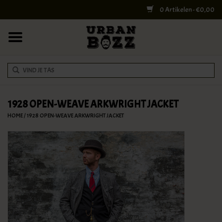
0 Artikelen - €0,00
HOME
COLLEGE BAGS
RUGZAKKEN
SCHOUDERTASSEN
1928 OPEN-WEAVE ARKWRIGHT JACKET
HOME
/
1928 OPEN-WEAVE ARKWRIGHT JACKET
WERK & LAPTOPTASSEN
SHELBY BROTHERS
REISTASSEN
DOKTERSTASSEN