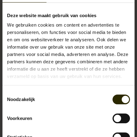
je liever eerst het pak gewoon lekker passen? Kom dan langs in de
Urban Bozz store in Breda
(Houtmarkt 150)! Hier kunnen we je nog
Deze website maakt gebruik van cookies
beter van dienst zijn. Oja, en het is gewoon een hele gave winkel ;-)
Dus maak gerust een
online afspraak rechtstreeks in onze agenda
We gebruiken cookies om content en advertenties te
personaliseren, om functies voor social media te bieden
en om ons websiteverkeer te analyseren. Ook delen we
informatie over uw gebruik van onze site met onze
Levertijd:
1 - 3 werkdagen
Artikelnummer:
UB-SJC-Open-Weave Arkwright 2-delig suit
partners voor social media, adverteren en analyse. Deze
partners kunnen deze gegevens combineren met andere
informatie die u aan ze heeft verstrekt of die ze hebben
confectie maat::
*
verzameld op basis van uw gebruik van hun services.
Toestemmingsselectie
Noodzakelijk
€324,95
Incl. btw
Voorkeuren
+
TOEVOEGEN AAN