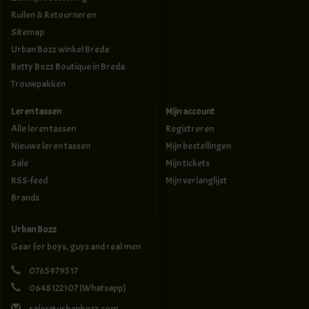
Ruilen & Retourneren
Sitemap
Urban Bozz winkel Breda
Betty Bozz Boutique in Breda
Trouwpakken
Leren tassen
Mijn account
Alle leren tassen
Registreren
Nieuwe leren tassen
Mijn bestellingen
Sale
Mijn tickets
RSS-feed
Mijn verlanglijst
Brands
Urban Bozz
Gear for boys, guys and real men
0765979517
0648122107
(Whatsapp)
sales@urbanbozz.com