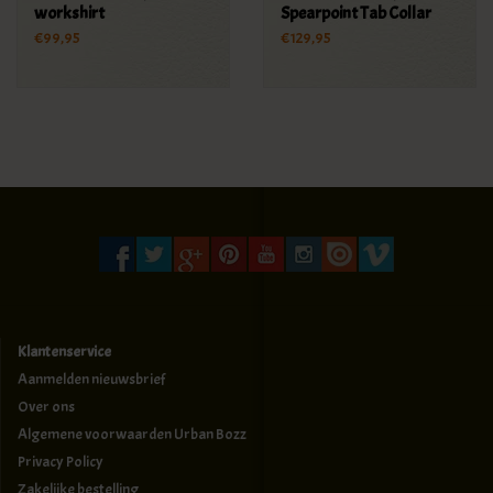
workshirt
Spearpoint Tab Collar
Shirt
€99,95
€129,95
Klantenservice
Aanmelden nieuwsbrief
Over ons
Algemene voorwaarden Urban Bozz
Privacy Policy
Zakelijke bestelling