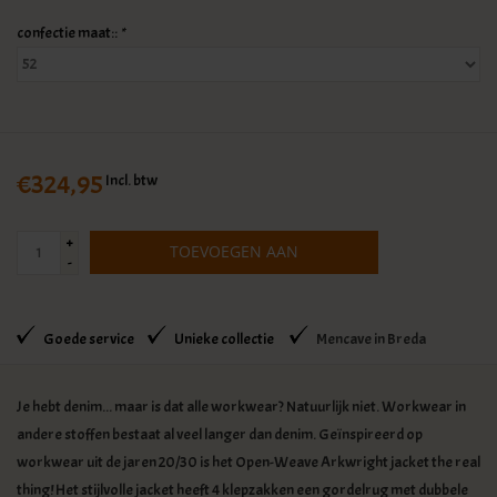
confectie maat::
*
€324,95
Incl. btw
+
TOEVOEGEN AAN
-
WINKELWAGEN
Goede service
Unieke collectie
Mencave in Breda
Je hebt denim... maar is dat alle workwear? Natuurlijk niet. Workwear in
andere stoffen bestaat al veel langer dan denim. Geïnspireerd op
workwear uit de jaren 20/30 is het Open-Weave Arkwright jacket the real
thing! Het stijlvolle jacket heeft 4 klepzakken een gordelrug met dubbele