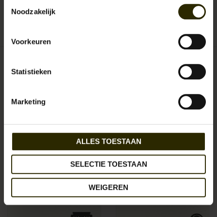
Toestemmingsselectie
Leather Design
Noodzakelijk
Aan verlanglijst toevoegen
/
Toevoegen om te vergelijken
/
Afdrukken
Voorkeuren
Gerelateerde producten
Statistieken
Marketing
ALLES TOESTAAN
SELECTIE TOESTAAN
WEIGEREN
Shelby chain wallet
LD portemonnee HU 390
€49,95
€46,95