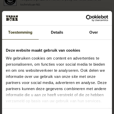
techniek van NU.
Beschikbaarheid:
Op voorraad (3)
Levertijd:
1 - 3 werkdagen
Toestemming
Details
Over
Artikelnummer:
UB-LD-HU-1742
EAN:
8718215627425
Deze website maakt gebruik van cookies
€39,95
Incl. btw
We gebruiken cookies om content en advertenties te
personaliseren, om functies voor social media te bieden
en om ons websiteverkeer te analyseren. Ook delen we
+
TOEVOEGEN AAN
-
informatie over uw gebruik van onze site met onze
WINKELWAGEN
partners voor social media, adverteren en analyse. Deze
partners kunnen deze gegevens combineren met andere
0
sterren op basis van
0
beoordelingen
JE BEOORDELING TOEVOEGEN
informatie die u aan ze heeft verstrekt of die ze hebben
verzameld op basis van uw gebruik van hun services.