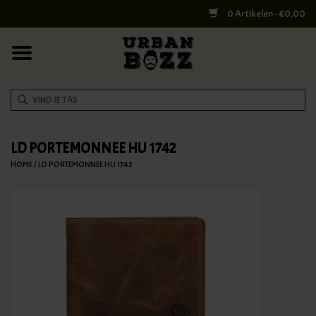
0 Artikelen - €0,00
HOME
COLLEGE BAGS
RUGZAKKEN
SCHOUDERTASSEN
LD PORTEMONNEE HU 1742
HOME
/
LD PORTEMONNEE HU 1742
WERK & LAPTOPTASSEN
SHELBY BROTHERS
REISTASSEN
DOKTERSTASSEN