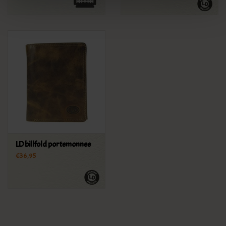
LD billfold portemonnee
€36,95