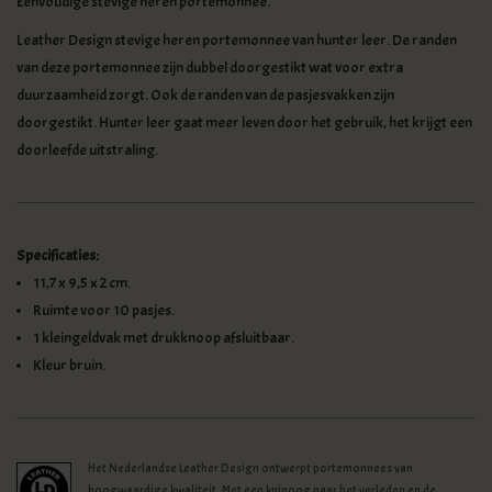
Eenvoudige stevige heren portemonnee.
Leather Design stevige heren portemonnee van hunter leer. De randen
van deze portemonnee zijn dubbel doorgestikt wat voor extra
duurzaamheid zorgt. Ook de randen van de pasjesvakken zijn
doorgestikt. Hunter leer gaat meer leven door het gebruik, het krijgt een
doorleefde uitstraling.
Specificaties:
11,7 x 9,5 x 2 cm.
Ruimte voor 10 pasjes.
1 kleingeldvak met drukknoop afsluitbaar.
Kleur bruin.
Het Nederlandse Leather Design ontwerpt portemonnees van
hoogwaardige kwaliteit. Met een knipoog naar het verleden en de