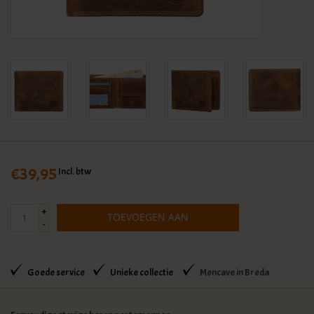
KLEDING
SPECIALS
SALE
BLOG
€39,95
Incl. btw
+
TOEVOEGEN AAN
-
WINKELWAGEN
Goede service
Unieke collectie
Mencave in Breda