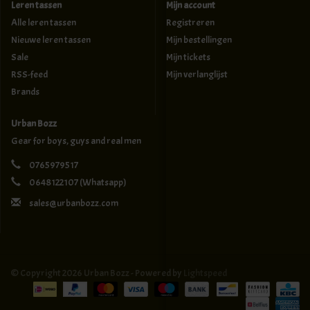
Leren tassen
Mijn account
Alle leren tassen
Registreren
Nieuwe leren tassen
Mijn bestellingen
Sale
Mijn tickets
RSS-feed
Mijn verlanglijst
Brands
Urban Bozz
Gear for boys, guys and real men
0765979517
0648122107
(Whatsapp)
sales@urbanbozz.com
© Copyright 2026 Urban Bozz - Powered by
Lightspeed