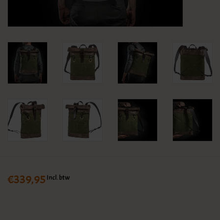
KLEDING
SPECIALS
SALE
BLOG
€339,95
Incl. btw