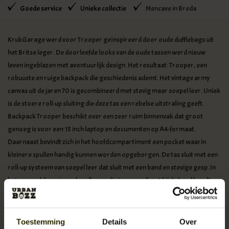
Goede service
Unieke collectie
Mencave in Breda
KrukGarage werd voor Trooper geïnspireerd door oude dufflebags uit
het Britse leger. De doorleefde looks van de oude tassen werd nieuw
leven ingeblazen met avontuurlijk design. Het resultaat: Trooper, een
robuuste en ruige backpack die geschiedenis ademt. Het vintage army
canvas uit de jaren 70 is gecombineerd met stevig maar soepel leer. Uniek
is de stoere roll-up sluiting die deze tas een rebelse uitstraling geeft.
Backpack Trooper beschikt over een zeer ruim binnenvak dat groot
genoeg is voor een 15 inch laptop en documenten op A4-formaat.
Daarnaast bevindt zich in het hoofdcompartiment een pocket waarin
kleinere spullen handig kunnen worden opgeborgen. De tas sluit met een
roll-up systeem van soepel leer dat sluit met een band en stevige gesp. In
het voorvak berg je snel spullen op die je graag direct bij de hand houdt.
*Urban Bozz is exclusief dealer van KrukGarage
Toestemming
Details
Over