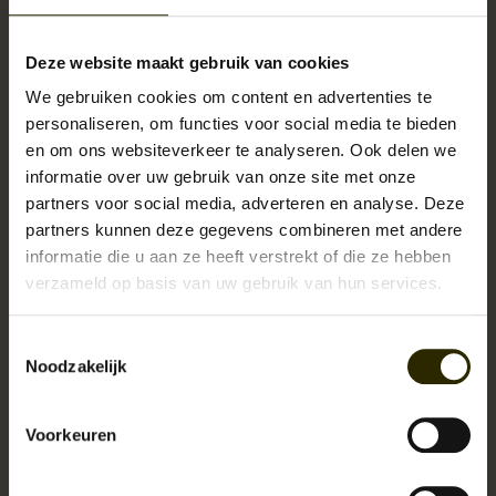
Deze website maakt gebruik van cookies
We gebruiken cookies om content en advertenties te
personaliseren, om functies voor social media te bieden
en om ons websiteverkeer te analyseren. Ook delen we
Specificaties
informatie over uw gebruik van onze site met onze
B35 x H44 x D9 cm (uitgerold 57 cm hoogte)
partners voor social media, adverteren en analyse. Deze
Binnenvak van denim met pocket.
partners kunnen deze gegevens combineren met andere
2 voorvakken met drukbutton.
informatie die u aan ze heeft verstrekt of die ze hebben
Vintage canvas UK-army uit de jaren '70.
verzameld op basis van uw gebruik van hun services.
Soepel dik leer.
Padded achterpaneel.
Toestemmingsselectie
Verstelbare rugbanden, stevig handvat.
Noodzakelijk
Maakt deel uit van de Army-collection.
Voorkeuren