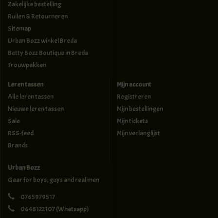
Zakelijke bestelling
Ruilen & Retourneren
Sitemap
Urban Bozz winkel Breda
Betty Bozz Boutique in Breda
Trouwpakken
Leren tassen
Mijn account
Alle leren tassen
Registreren
Nieuwe leren tassen
Mijn bestellingen
Sale
Mijn tickets
RSS-feed
Mijn verlanglijst
Brands
Urban Bozz
Gear for boys, guys and real men
0765979517
0648122107
(Whatsapp)