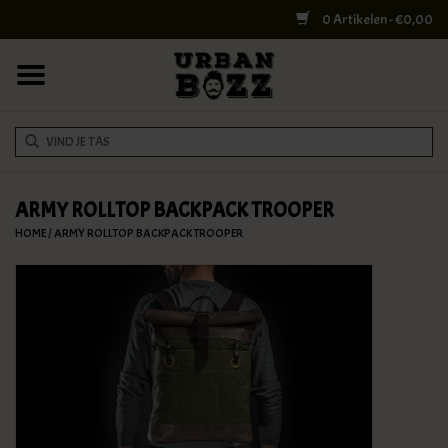
0 Artikelen - €0,00
HOME
COLLEGE BAGS
RUGZAKKEN
SCHOUDERTASSEN
ARMY ROLLTOP BACKPACK TROOPER
HOME
/
ARMY ROLLTOP BACKPACK TROOPER
WERK & LAPTOPTASSEN
SHELBY BROTHERS
REISTASSEN
DOKTERSTASSEN