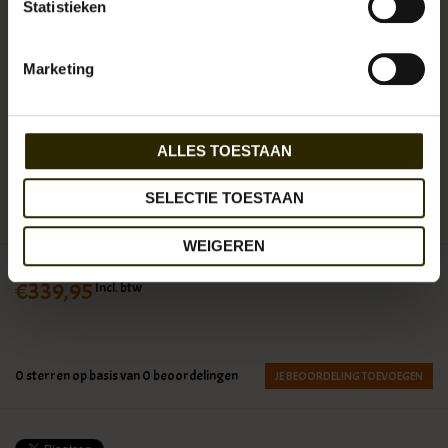
Statistieken
Marketing
And now for something completely different: Kruk Garage gebruikt
oude materialen voor het vervaardigen van unieke tassen. Upcycling
in het kwadraat met karaktervolle tassen als resultaat.
ALLES TOESTAAN
Levertijd:
Uitverkocht!
Artikelnummer:
UB-KG-ArmyC-2128
SELECTIE TOESTAAN
Reserveer nu!
Momenteel niet op voorraad
Beschikbaarheid:
WEIGEREN
€339,95
Incl. btw
0
sterren op basis van
0
beoordelingen
JE BEOORDELING TOEVOEGEN