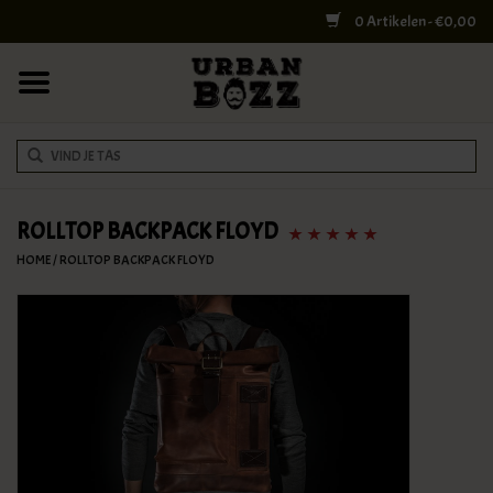
0 Artikelen - €0,00
HOME
COLLEGE BAGS
RUGZAKKEN
SCHOUDERTASSEN
ROLLTOP BACKPACK FLOYD
HOME
/
ROLLTOP BACKPACK FLOYD
WERK & LAPTOPTASSEN
SHELBY BROTHERS
REISTASSEN
DOKTERSTASSEN