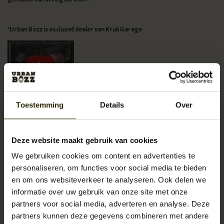
*Urban Bozz is exclusief dealer van KrukGarage
Toestemming
Details
Over
Specificaties
B35 x H44 x D9 cm (uitgerold 57 cm hoogte)
Deze website maakt gebruik van cookies
Hoofdcompartiment met pocket, volledig gevoerd met denim.
We gebruiken cookies om content en advertenties te
1 voorvak.
personaliseren, om functies voor social media te bieden
Padded achterpaneel.
en om ons websiteverkeer te analyseren. Ook delen we
Verstelbare lederen rugbanden.
informatie over uw gebruik van onze site met onze
Tas uit de Military leather rolltop-collection.
partners voor social media, adverteren en analyse. Deze
partners kunnen deze gegevens combineren met andere