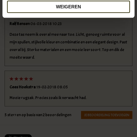
WEIGEREN
Ralf Rensen
06-03-2018 10:23
Deze tas neem ik overal mee naar toe. Licht, genoeg ruimte voor al
mijn spullen, stijlvolle kleuren combinatie en een elegant design. Past
overal bij. Sterke materialen en een mooie leersoort. Top en dik de
moeite waard.
Cees Hoekstra
19-02-2018 08:05
Mooie rugzak. Precies zoals ik verwacht had.
5
sterren op basis van
2
beoordelingen
JE BEOORDELING TOEVOEGEN