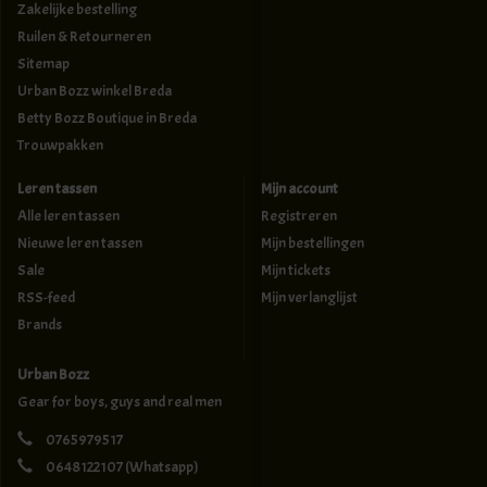
Zakelijke bestelling
Ruilen & Retourneren
Sitemap
Urban Bozz winkel Breda
Betty Bozz Boutique in Breda
Trouwpakken
Leren tassen
Mijn account
Alle leren tassen
Registreren
Nieuwe leren tassen
Mijn bestellingen
Sale
Mijn tickets
RSS-feed
Mijn verlanglijst
Brands
Urban Bozz
Gear for boys, guys and real men
0765979517
0648122107
(Whatsapp)