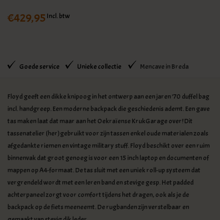
€429,95
Incl. btw
Goede service
Unieke collectie
Mencave in Breda
Floyd geeft een dikke knipoog in het ontwerp aan een jaren ’70 duffel bag
incl. handgreep. Een moderne backpack die geschiedenis ademt. Een gave
tas maken laat dat maar aan het Oekraïense KrukGarage over! Dit
tassenatelier (her)gebruikt voor zijn tassen enkel oude materialen zoals
afgedankte riemen en vintage military stuff. Floyd beschikt over een ruim
binnenvak dat groot genoeg is voor een 15 inch laptop en documenten of
mappen op A4-formaat. De tas sluit met een uniek roll-up systeem dat
vergrendeld wordt met een leren band en stevige gesp. Het padded
achterpaneel zorgt voor comfort tijdens het dragen, ook als je de
backpack op de fiets meeneemt. De rugbanden zijn verstelbaar en
gemaakt van stevig dik leder.