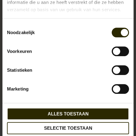
informatie die u aan ze heeft verstrekt of die ze hebben
verzameld op basis van uw gebruik van hun services.
Toestemmingsselectie
Noodzakelijk
And now for something completely different: Kruk Garage gebruikt
oude materialen voor het vervaardigen van unieke tassen. Upcycling
in het kwadraat met karaktervolle tassen als resultaat.
Voorkeuren
Statistieken
Levertijd:
Uitverkocht!
Artikelnummer:
UB-KG-backpack-2131
Marketing
EAN:
7435156928985
Reserveer nu!
Momenteel niet op voorraad
Beschikbaarheid:
ALLES TOESTAAN
€429,95
Incl. btw
SELECTIE TOESTAAN