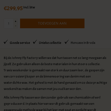
€299,95
Incl. btw
+
TOEVOEGEN AAN
-
WINKELWAGEN
Goede service
Unieke collectie
Mencave in Breda
Bij de Johnny Fly Factory willen we dat hun tassen net zo lang meegaan als
jijzelf. Ze gebruiken alleen de beste materialen in hun stoere collectie.
Travis weekender is gemaakt van sterk en duurzaam leer, de gespen zijn
van corrosievrij koper en de binnenvoering van denim met een
waterdichte wax. Het geheel is met de hand genaaid om zo deze prachtige
weekend tas maken die samen met jou oud kan worden..
Alle Johnny Fly tassen worden zonder gebruik van chemicaliën of verf
geproduceerd. In plaats hiervan wordt gebruik gemaakt van een
eeuwenoude methode waarbij het leer met zout en zonlicht wordt