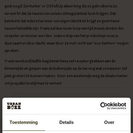
gedroogd. De Hunter or Oil Pull Up afwerking die ze gebruiken is zo
verwerkt dat de tassen een unieke vintage/antiek look krijgen. Dat
betekent dat iedere tas weer een eigen identiteit krijgt en geen twee
tassen hetzelfde zijn. Travis zal dus na verloop van tijd steeds donkerder,
soepeler en mooier worden. Iedere stap van het productieproces is
duurzaam en doordacht, waardoor ze met recht van "eco-fashion" mogen
spreken.
Travis weekend/duffle-bag bevat twee extra opbergvakken aan de
binnenzijde en gespen aan de buitenzijde op de tas nog wat compacter (of
juist groter) te kunnen maken. Voor een weekendje weg de ideale manier
om je spullen in stijl mee te nemen!
Toestemming
Details
Over