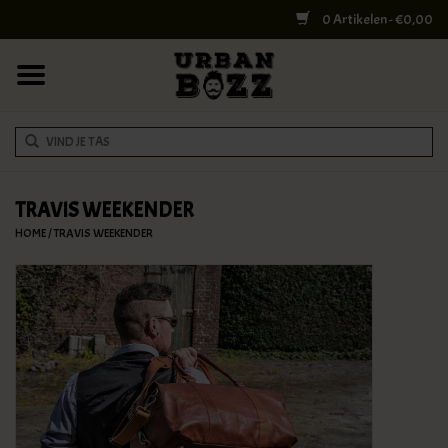
0 Artikelen - €0,00
HOME
COLLEGE BAGS
RUGZAKKEN
SCHOUDERTASSEN
TRAVIS WEEKENDER
HOME
/
TRAVIS WEEKENDER
WERK & LAPTOPTASSEN
SHELBY BROTHERS
REISTASSEN
DOKTERSTASSEN