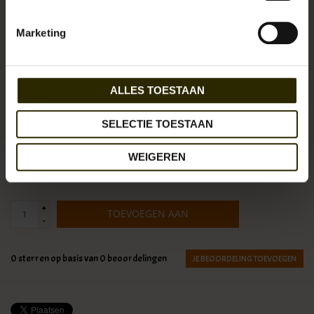
Johnny Fly co. is een gepassioneerde collectief van ambachtslieden en
kunstenaars. Het USA bedrijf heeft duurzaamheid en
Marketing
originaliteit hoog in haar vaandel staan.
ALLES TOESTAAN
Beschikbaarheid:
Op voorraad (1)
Levertijd:
1 - 3 werkdagen
Artikelnummer:
UB-JF-TrV
SELECTIE TOESTAAN
WEIGEREN
€299,95
Incl. btw
+
TOEVOEGEN AAN
-
WINKELWAGEN
0
sterren op basis van
0
beoordelingen
JE BEOORDELING TOEVOEGEN