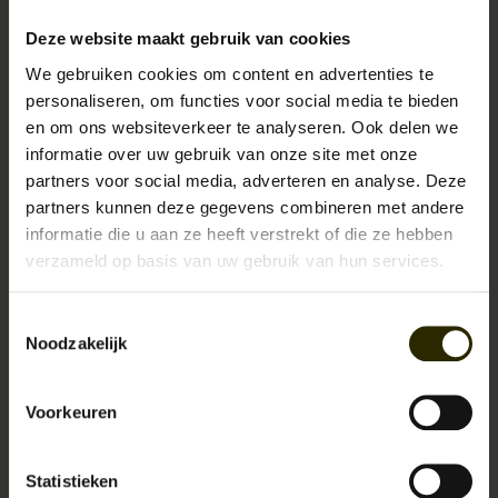
Specificaties:
Deze website maakt gebruik van cookies
B50,8 x H28 x B22,8 cm
We gebruiken cookies om content en advertenties te
olledig koperen sluitingen die niet roesten, verweren of afgeven.
personaliseren, om functies voor social media te bieden
Gemaakt van supersterk, maar lichtgewicht leer.
en om ons websiteverkeer te analyseren. Ook delen we
Gekleurd zonder gebruik van chemicaliën of verf.
informatie over uw gebruik van onze site met onze
Natuurlijk waterafstotend top kwaliteit leer.
partners voor social media, adverteren en analyse. Deze
Gewast denim binnenzijde.
partners kunnen deze gegevens combineren met andere
Prachtige kleur die alleen maar mooier zal worden.
informatie die u aan ze heeft verstrekt of die ze hebben
Gewatteerde verstelbare schouderband.
verzameld op basis van uw gebruik van hun services.
Binnencompartiment met rits.
Toestemmingsselectie
Noodzakelijk
Voorkeuren
Statistieken