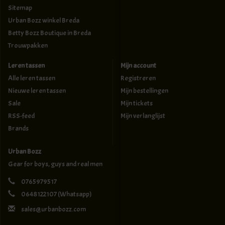
Sitemap
Urban Bozz winkel Breda
Betty Bozz Boutique in Breda
Trouwpakken
Leren tassen
Mijn account
Alle leren tassen
Registreren
Nieuwe leren tassen
Mijn bestellingen
Sale
Mijn tickets
RSS-feed
Mijn verlanglijst
Brands
Urban Bozz
Gear for boys, guys and real men
0765979517
0648122107
(Whatsapp)
sales@urbanbozz.com