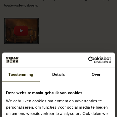
houten opberg doosje.
Specificaties:
B40.5 x H30,5 x D12,7 cm
Toestemming
Details
Over
Koperen gespen die niet roesten, afgeven of verweren.
Gemaakt van supersterk lichtgewicht leer.
Gekleurd zonder gebruik van chemicaliën of verf.
Deze website maakt gebruik van cookies
Natuurlijk waterafstotend Marrokkaans leer.
We gebruiken cookies om content en advertenties te
Gewaxte denim binnenzijde.
personaliseren, om functies voor social media te bieden
Laptopvak voor 13.3 inch laptop.
en om ons websiteverkeer te analyseren. Ook delen we
Verstelbare schouderband.