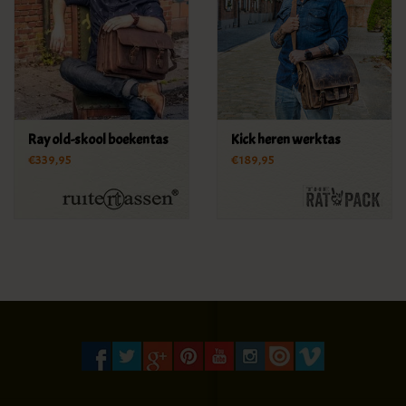
Ray old-skool boekentas
Kick heren werktas
€339,95
€189,95