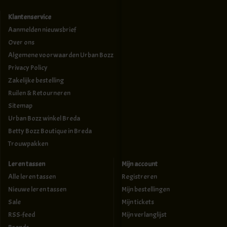
Klantenservice
Aanmelden nieuwsbrief
Over ons
Algemene voorwaarden Urban Bozz
Privacy Policy
Zakelijke bestelling
Ruilen & Retourneren
Sitemap
Urban Bozz winkel Breda
Betty Bozz Boutique in Breda
Trouwpakken
Leren tassen
Mijn account
Alle leren tassen
Registreren
Nieuwe leren tassen
Mijn bestellingen
Sale
Mijn tickets
RSS-feed
Mijn verlanglijst