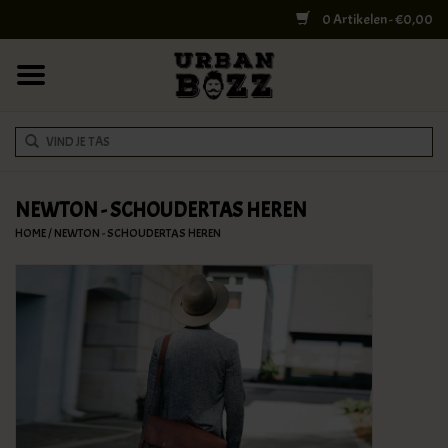
0 Artikelen - €0,00
HOME
COLLEGE BAGS
RUGZAKKEN
SCHOUDERTASSEN
NEWTON - SCHOUDERTAS HEREN
HOME
/
NEWTON - SCHOUDERTAS HEREN
WERK & LAPTOPTASSEN
SHELBY BROTHERS
REISTASSEN
DOKTERSTASSEN