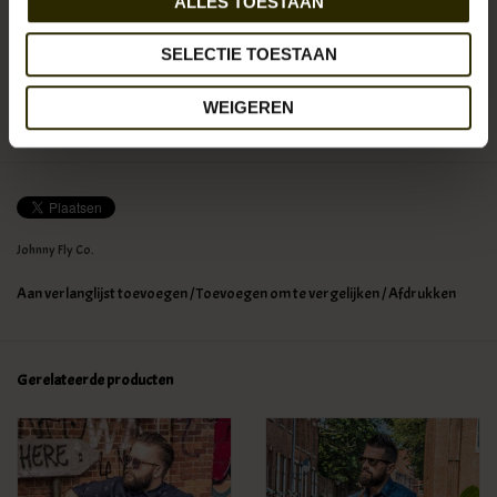
ALLES TOESTAAN
€259,95
Incl. btw
SELECTIE TOESTAAN
WEIGEREN
0
sterren op basis van
0
beoordelingen
JE BEOORDELING TOEVOEGEN
Johnny Fly Co.
Aan verlanglijst toevoegen
/
Toevoegen om te vergelijken
/
Afdrukken
Gerelateerde producten