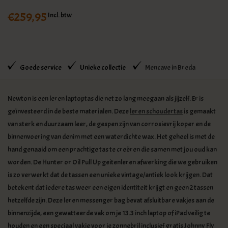
€259,95
Incl. btw
Goede service
Unieke collectie
Mencave in Breda
Newton is een leren laptoptas die net zo lang meegaan als jijzelf. Er is
geïnvesteerd in de beste materialen. Deze
leren schoudertas
is gemaakt
van sterk en duurzaam leer, de gespen zijn van corrosievrij koper en de
binnenvoering van denim met een waterdichte wax. Het geheel is met de
hand genaaid om een prachtige tas te creëren die samen met jou oud kan
worden. De Hunter or Oil Pull Up geitenleren afwerking die we gebruiken
is zo verwerkt dat de tassen een unieke vintage/antiek look krijgen. Dat
betekent dat iedere tas weer een eigen identiteit krijgt en geen 2 tassen
hetzelfde zijn. Deze leren messenger bag bevat afsluitbare vakjes aan de
binnenzijde, een gewatteerde vak om je 13.3 inch laptop of iPad veilig te
houden en een speciaal vakje voor je zonnebril inclusief gratis Johnny Fly