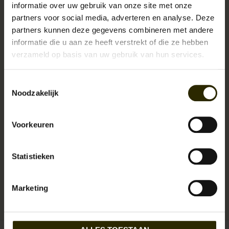
informatie over uw gebruik van onze site met onze
partners voor social media, adverteren en analyse. Deze
partners kunnen deze gegevens combineren met andere
informatie die u aan ze heeft verstrekt of die ze hebben
verzameld op basis van uw gebruik van hun services.
Toestemmingsselectie
Noodzakelijk
Johnny Fly co. is een Amerikaans lifestyle merk dat hoogkwaliteit leren
tassen maakt. Het merk heeft duurzaamheid en originaliteit hoog in
Voorkeuren
haar vaandel staan. Al hun tassen zijn handgemaakt en doordacht
functioneel.
Statistieken
Levertijd:
Uitverkocht!
Artikelnummer:
UB-JF-NWT
Marketing
EAN:
0799861979609
Reserveer nu!
Momenteel niet op voorraad
Beschikbaarheid: