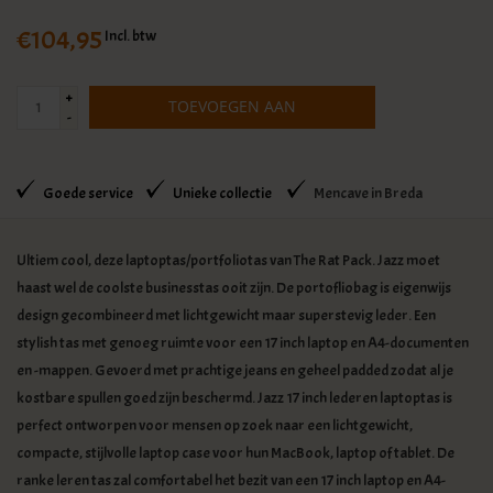
€104,95
Incl. btw
+
TOEVOEGEN AAN
-
WINKELWAGEN
Goede service
Unieke collectie
Mencave in Breda
Ultiem cool, deze laptoptas/portfoliotas van The Rat Pack. Jazz moet
haast wel de coolste businesstas ooit zijn. De portofliobag is eigenwijs
design gecombineerd met lichtgewicht maar superstevig leder. Een
stylish tas met genoeg ruimte voor een 17 inch laptop en A4-documenten
en -mappen. Gevoerd met prachtige jeans en geheel padded zodat al je
kostbare spullen goed zijn beschermd.
Jazz 17 inch lederen laptoptas is
perfect ontworpen voor mensen op zoek naar een lichtgewicht,
compacte, stijlvolle laptop case voor hun MacBook, laptop of tablet.
De
ranke leren tas zal comfortabel het bezit van een 17 inch laptop en A4-