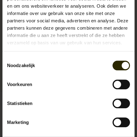
en om ons websiteverkeer te analyseren. Ook delen we
informatie over uw gebruik van onze site met onze
partners voor social media, adverteren en analyse. Deze
partners kunnen deze gegevens combineren met andere
The Rat Pack schreeuwt vintage. Voor dit über ruige merk zijn alleen de
informatie die u aan ze heeft verstrekt of die ze hebben
mooiste ambachtelijke en met de handgemaakte tassen goed
verzameld op basis van uw gebruik van hun services.
genoeg.
Toestemmingsselectie
Noodzakelijk
Beschikbaarheid:
Op voorraad (10)
Levertijd:
1 - 3 werkdagen
Artikelnummer:
UB-OF-555/17
EAN:
7436924824829
Voorkeuren
Statistieken
€104,95
Incl. btw
+
Marketing
TOEVOEGEN AAN
-
WINKELWAGEN