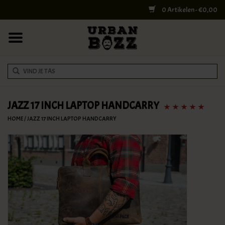
0 Artikelen - €0,00
HOME
COLLEGE BAGS
RUGZAKKEN
SCHOUDERTASSEN
JAZZ 17 INCH LAPTOP HANDCARRY
HOME
/
JAZZ 17 INCH LAPTOP HANDCARRY
WERK & LAPTOPTASSEN
SHELBY BROTHERS
REISTASSEN
DOKTERSTASSEN