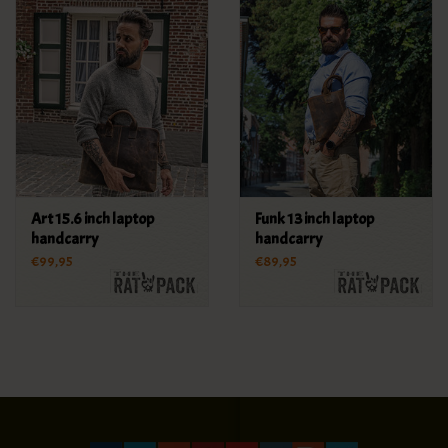
Art 15.6 inch laptop
Funk 13 inch laptop
handcarry
handcarry
€99,95
€89,95