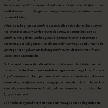
Toscane kenmerkt. De warme, uitnodigende tinten roepen de sfeer op van
een Italiaanse zonsondergang en voegen een vleugje romantiek toe aan
de huwelijksdag.
Urban Bozz begrijpt dat comfort essentieel is op de belangrijkste dag van
het leven. Het Tuscany Style Trouwpak is ontworpen met het oog op
comfort, met gebruik van hoogwaardige materialen en een perfecte
pasvorm. De bruidegom zal niet alleen stralen vanwege de stijl, maar ook
vanwege het ongeëvenaarde draagcomfort, wat deze trouwoutfit een
uitstekende keuze maakt.
Dit trouwpak is meer dan alleen kleding; het is een stijlvol statement dat
de persoonlijkheid en smaak van de bruidegom weerspiegelt. Het Tuscany
Style Trouwpak is ontworpen voor de zelfbewuste man die op zoek is naar
een unieke, geraffineerde uitstraling op zijn trouwdag. Het combineert de
klassieke elementen van een 3-delig pak met de moderne touch die Urban
Bozz zo kenmerkt.
Voor de bruidegom die streeft naar een trouwpak dat de elegantie van