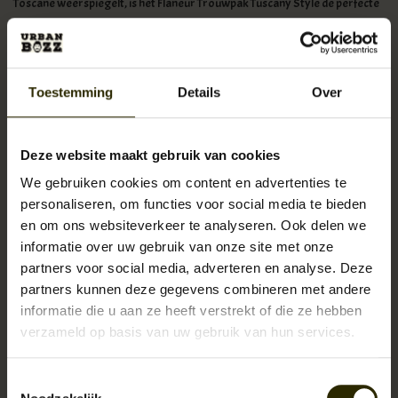
Toscane weerspiegelt, is het Flâneur Trouwpak Tuscany Style de perfecte
keuze. Urban Bozz - waar stijl, comfort en tijdloze klasse samenkomen om
de moderne bruidegom te inspireren in zijn zoektocht naar de perfecte
trouwoutfit.
Toestemming
Details
Over
De Flâneur Trouwpakken collectie start vanaf €999,95 (driedelig)
Prijs van de trouwpak/maatpak is een vanafprijs. Dit is namelijk
Deze website maakt gebruik van cookies
afhankelijk van stof en uitvoering.
We gebruiken cookies om content en advertenties te
personaliseren, om functies voor social media te bieden
Dit pak is slechts een voorbeeld van wat wij kunnen en hanteert een beetje
en om ons websiteverkeer te analyseren. Ook delen we
de gemiddelde prijs van wat het landelijke gemiddelde is van uitgave
informatie over uw gebruik van onze site met onze
trouwpak
(*bron The Perfect Wedding)
.
partners voor social media, adverteren en analyse. Deze
partners kunnen deze gegevens combineren met andere
Er is keuze uit ruim 3000 stoffen en deze zijn van de hoogste kwaliteit en
informatie die u aan ze heeft verstrekt of die ze hebben
van beroemde stofhuizen als: Moon, Dugdale Brothers, Fox Tweeds,
verzameld op basis van uw gebruik van hun services.
Holland & Sherry etc. etc.
Toestemmingsselectie
Urban Bozz maakt kleding sustainable en fair-trade.