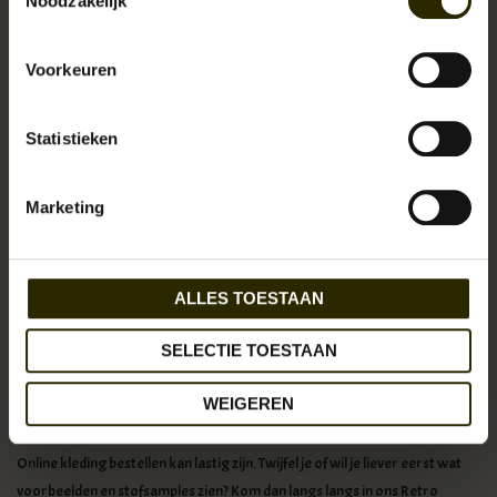
Noodzakelijk
De levertijd is 6 tot 8 weken.
Voorkeuren
Statistieken
Marketing
ALLES TOESTAAN
SELECTIE TOESTAAN
WEIGEREN
Online kleding bestellen kan lastig zijn. Twijfel je of wil je liever eerst wat
voorbeelden en stofsamples zien? Kom dan langs langs in ons Retro