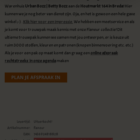
Warenhuis
Urban Bozz | Betty Bozz
aan de
Houtmarkt 164 in Breda
! Hier
kunnen we je nog beter van dienst zijn. Oja, en het is gewoon een hele gave
winkel ;-) .
Klik hier voor een impressie.
We hebben een meetservice en als
je komt voor trouwpak maak kennis met onze Flaneur collectie! Dit
ultieme trouwpak kunnen we samen met jou ontwerpen, er is keuze uit
ruim 3000 stoffen, kleuren en patronen (knopen binnenvoering etc. etc.)
Als je voor een pak op maat komt dan graag een
online afspraak
rechtstreeks in onze agenda
maken
Levertijd:
Uitverkocht!
Artikelnummer:
flaneur
EAN:
7436924818828