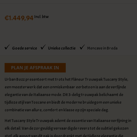
€1.449,94
Incl. btw
Goede service
Unieke collectie
Mencave in Breda
Urban Bozz presenteert met trots het Flâneur Trouwpak Tuscany Style,
een meesterwerk dat een onmiskenbaar eerbetoon is aan de verfijnde
elegantie van de Italiaanse mode. Dit 3-delig trouwpak belichaamt de
tijdloze stijl van Toscane en biedt de moderne bruidegom een unieke
combinatie van allure, comfort en klasse op zijn speciale dag.
Het Tuscany Style Trouwpak ademt de essentie van Italiaanse verfijning in
elk detail. Van de zorgvuldig vervaardigde revers tot de subtiel gekozen
stof, elk aspect van dit pak is doordrenkt met de tijdloze elegantie die