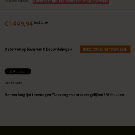
Reserveer nu!
Momenteel niet op voorraad
Beschikbaarheid:
€1.449,94
Incl. btw
0
sterren op basis van
0
beoordelingen
JE BEOORDELING TOEVOEGEN
Urban Bozz
Aan verlanglijst toevoegen
/
Toevoegen om te vergelijken
/
Afdrukken