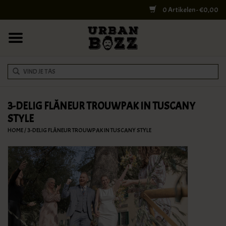
0 Artikelen - €0,00
HOME
COLLEGE BAGS
RUGZAKKEN
SCHOUDERTASSEN
3-DELIG FLÂNEUR TROUWPAK IN TUSCANY
STYLE
WERK & LAPTOPTASSEN
HOME
/
3-DELIG FLÂNEUR TROUWPAK IN TUSCANY STYLE
SHELBY BROTHERS
REISTASSEN
DOKTERSTASSEN