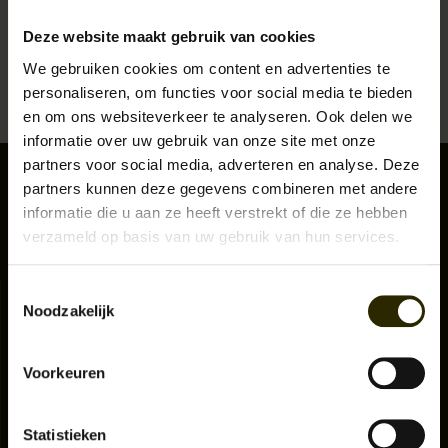
gemaakt door eigenaar, oprichter en ontwerper Sunny van Zijst en met
KLEDING
vakmanschap en trots uitgevoerd in Roemenië. Stoffen zijn zorgvuldig
Deze website maakt gebruik van cookies
geproduceerd en gemaakt in de EU. Sunny wil stijl terugbrengen in een
We gebruiken cookies om content en advertenties te
Lees meer
herengarderobe in plaats van mode. De kledingstukken zijn gemaakt om
SPECIALS
personaliseren, om functies voor social media te bieden
lang mee te gaan en maken jarenlang deel uit van een persoonlijkheid. Te
en om ons websiteverkeer te analyseren. Ook delen we
combineren, geliefd en gekoesterd en om het plezier van het vinden van je
SALE
informatie over uw gebruik van onze site met onze
eigen stijl in herenkleding terug te brengen.
partners voor social media, adverteren en analyse. Deze
partners kunnen deze gegevens combineren met andere
BLOG
informatie die u aan ze heeft verstrekt of die ze hebben
verzameld op basis van uw gebruik van hun services.
Toestemmingsselectie
Klantenservice
Noodzakelijk
Aanmelden nieuwsbrief
Over ons
Algemene voorwaarden Urban Bozz
Voorkeuren
Privacy Policy
Zakelijke bestelling
Statistieken
Ruilen & Retourneren