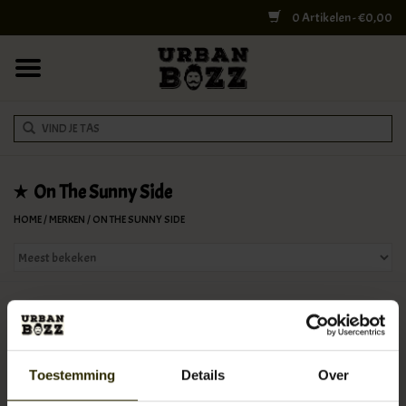
0 Artikelen - €0,00
HOME
COLLEGE BAGS
RUGZAKKEN
SCHOUDERTASSEN
On The Sunny Side
HOME
/
MERKEN
/
ON THE SUNNY SIDE
WERK & LAPTOPTASSEN
SHELBY BROTHERS
Geen producten gevonden!...
REISTASSEN
Het Belgische 'On The Sunny Side' is een designermerk met vintage
herenkleding voor de moderne man. Stijlvolle items gemaakt naar
Toestemming
Details
Over
DOKTERSTASSEN
origineel vintage in hoogwaardige materialen. Alle ontwerpen zijn