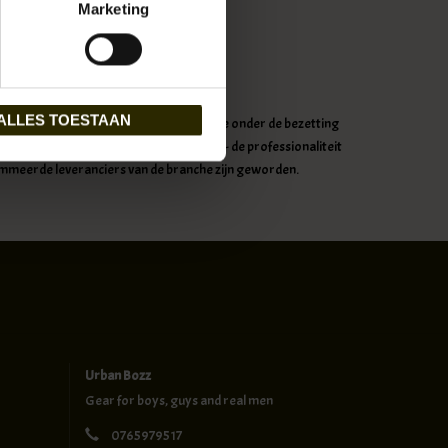
Marketing
ALLES TOESTAAN
 moeilijke tijden in de Duitse stad, die onder de bezetting
eurd, maar een ding is blijven bestaan - de professionaliteit
mmeerde leveranciers van de branche zijn geworden.
Urban Bozz
Gear for boys, guys and real men
0765979517