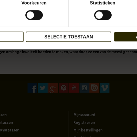
Voorkeuren
Statistieken
SELECTIE TOESTAAN
 1800 de deuren opengooide van de pas geopende hoeden fabriek in Ulm, waren er
de dagen van Napoleon en Leohnard Maysers, 220 jaar geleden, is er erg veel geb
en om hoge kwaliteit hoeden te maken, waardoor ze een van de meest gereno
ssen
Mijn account
n tassen
Registreren
eren tassen
Mijn bestellingen