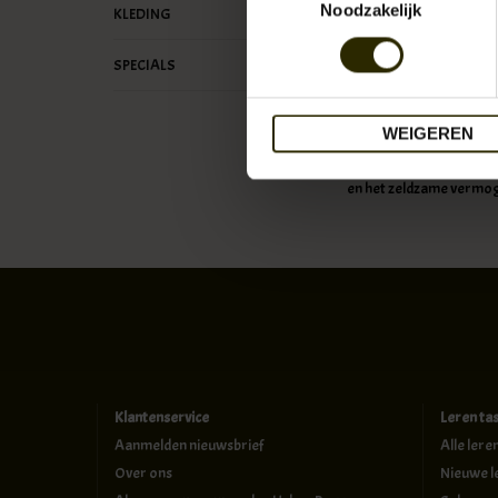
Noodzakelijk
KLEDING
SPECIALS
WEIGEREN
Toen Leohnard Mayser in
van Napoleon was. Sinds 
en het zeldzame vermog
Klantenservice
Leren ta
Aanmelden nieuwsbrief
Alle lere
Over ons
Nieuwe l