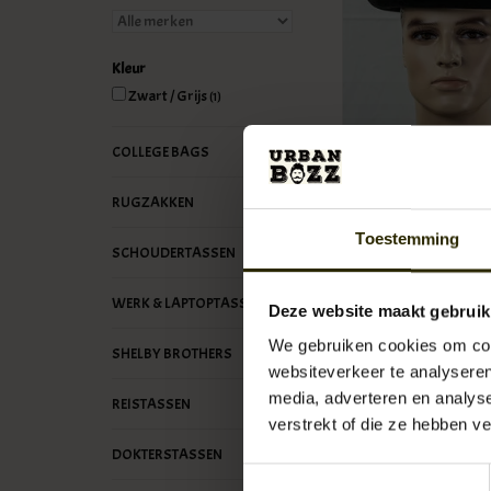
Kleur
Zwart / Grijs
(1)
COLLEGE BAGS
Homburg Classico
€199,95
RUGZAKKEN
Toestemming
SCHOUDERTASSEN
WERK & LAPTOPTASSEN
Deze website maakt gebruik
We gebruiken cookies om cont
SHELBY BROTHERS
websiteverkeer te analyseren
media, adverteren en analys
REISTASSEN
verstrekt of die ze hebben v
DOKTERSTASSEN
Toestemmingsselectie