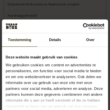
De beste Herfst Accessoires: Maak je look compleet
Hoe draag je bretels?
Tags
Toestemming
Details
Over
aktetas
(5)
Deze website maakt gebruik van cookies
ambacht
(4)
We gebruiken cookies om content en advertenties te
personaliseren, om functies voor social media te bieden
boekentas
(3)
en om ons websiteverkeer te analyseren. Ook delen we
informatie over uw gebruik van onze site met onze
cadeau
(3)
partners voor social media, adverteren en analyse. Deze
partners kunnen deze gegevens combineren met andere
docent
(2)
informatie die u aan ze heeft verstrekt of die ze hebben
verzameld op basis van uw gebruik van hun services.
exclusief
(3)