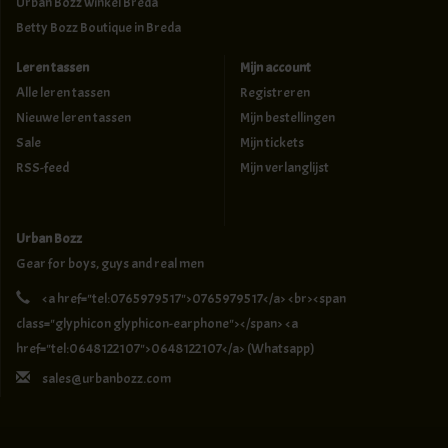
Urban Bozz winkel Breda
Betty Bozz Boutique in Breda
Leren tassen
Mijn account
Alle leren tassen
Registreren
Nieuwe leren tassen
Mijn bestellingen
Sale
Mijn tickets
RSS-feed
Mijn verlanglijst
Urban Bozz
Gear for boys, guys and real men
<a href="tel:0765979517">0765979517</a> <br><span
class="glyphicon glyphicon-earphone"></span> <a
href="tel:0648122107">0648122107</a> (Whatsapp)
sales@urbanbozz.com