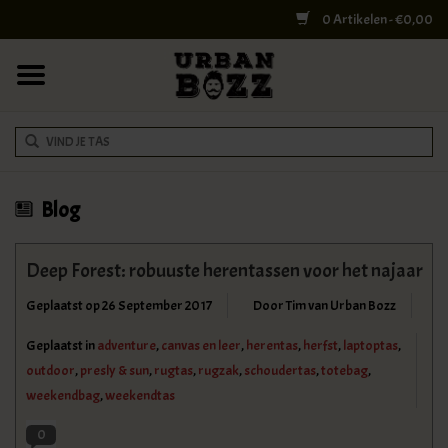
0 Artikelen - €0,00
HOME
COLLEGE BAGS
RUGZAKKEN
SCHOUDERTASSEN
Blog
WERK & LAPTOPTASSEN
Deep Forest: robuuste herentassen voor het najaar
Geplaatst op
26 September 2017
Door Tim van Urban Bozz
SHELBY BROTHERS
Geplaatst in
adventure
,
canvas en leer
,
herentas
,
herfst
,
laptoptas
,
REISTASSEN
outdoor
,
presly & sun
,
rugtas
,
rugzak
,
schoudertas
,
totebag
,
weekendbag
,
weekendtas
DOKTERSTASSEN
0