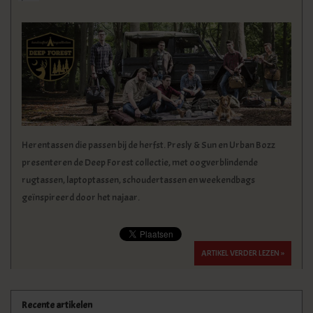
KLEDING
SPECIALS
SALE
BLOG
Herentassen die passen bij de herfst. Presly & Sun en Urban Bozz
presenteren de Deep Forest collectie, met oogverblindende
rugtassen, laptoptassen, schoudertassen en weekendbags
geïnspireerd door het najaar.
ARTIKEL VERDER LEZEN »
Recente artikelen