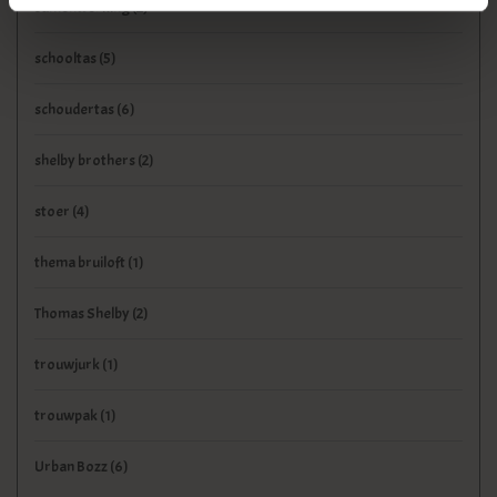
samenwerking
(2)
schooltas
(5)
schoudertas
(6)
shelby brothers
(2)
stoer
(4)
thema bruiloft
(1)
Thomas Shelby
(2)
trouwjurk
(1)
trouwpak
(1)
Urban Bozz
(6)