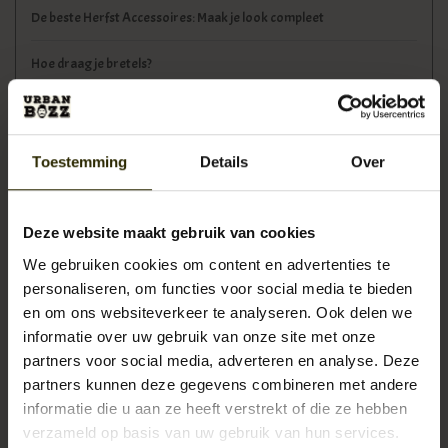
De beste Herfst Accessoires: Maak je look compleet
Hoe draag je bretels?
Tags
Toestemming
Details
Over
aktetas
(5)
Deze website maakt gebruik van cookies
ambacht
(4)
We gebruiken cookies om content en advertenties te
personaliseren, om functies voor social media te bieden
boekentas
(3)
en om ons websiteverkeer te analyseren. Ook delen we
informatie over uw gebruik van onze site met onze
cadeau
(3)
partners voor social media, adverteren en analyse. Deze
partners kunnen deze gegevens combineren met andere
exclusief
(3)
informatie die u aan ze heeft verstrekt of die ze hebben
verzameld op basis van uw gebruik van hun services.
herentas
(6)