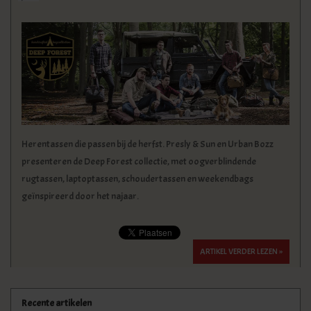
KLEDING
SPECIALS
SALE
BLOG
Herentassen die passen bij de herfst. Presly & Sun en Urban Bozz
presenteren de Deep Forest collectie, met oogverblindende
rugtassen, laptoptassen, schoudertassen en weekendbags
geïnspireerd door het najaar.
ARTIKEL VERDER LEZEN »
Recente artikelen