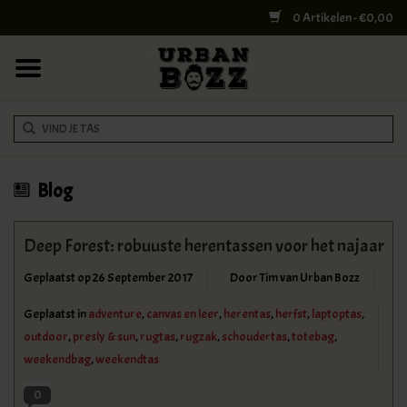
0 Artikelen - €0,00
HOME
COLLEGE BAGS
RUGZAKKEN
SCHOUDERTASSEN
Blog
WERK & LAPTOPTASSEN
Deep Forest: robuuste herentassen voor het najaar
Geplaatst op
26 September 2017
Door Tim van Urban Bozz
SHELBY BROTHERS
Geplaatst in
adventure
,
canvas en leer
,
herentas
,
herfst
,
laptoptas
,
REISTASSEN
outdoor
,
presly & sun
,
rugtas
,
rugzak
,
schoudertas
,
totebag
,
weekendbag
,
weekendtas
DOKTERSTASSEN
0