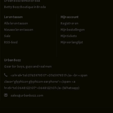
Urban Bozz winkel Breda
Betty Bozz Boutique in Breda
Leren tassen
Mijn account
Alle leren tassen
Registreren
Nieuwe leren tassen
Mijn bestellingen
Sale
Mijn tickets
RSS-feed
Mijn verlanglijst
Urban Bozz
Gear for boys, guys and real men
<a href="tel:0765979517">0765979517</a> <br><span
class="glyphicon glyphicon-earphone"></span> <a
href="tel:0648122107">0648122107</a> (Whatsapp)
sales@urbanbozz.com