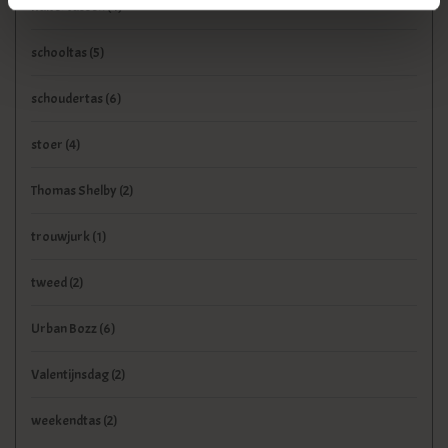
Ruitertassen
(4)
schooltas
(5)
schoudertas
(6)
stoer
(4)
Thomas Shelby
(2)
trouwjurk
(1)
tweed
(2)
Urban Bozz
(6)
Valentijnsdag
(2)
weekendtas
(2)