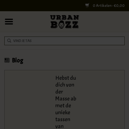
0 Artikelen - €0,00
HOME
COLLEGE BAGS
RUGZAKKEN
SCHOUDERTASSEN
Blog
WERK & LAPTOPTASSEN
Hebst du
dich von
SHELBY BROTHERS
der
Masse ab
met de
REISTASSEN
unieke
tassen
DOKTERSTASSEN
van