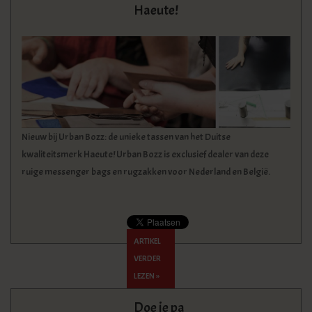
Haeute!
KLEDING
SPECIALS
SALE
BLOG
Nieuw bij Urban Bozz: de unieke tassen van het Duitse
kwaliteitsmerk Haeute! Urban Bozz is exclusief dealer van deze
ruige messenger bags en rugzakken voor Nederland en België.
ARTIKEL
VERDER
LEZEN »
Doe je pa