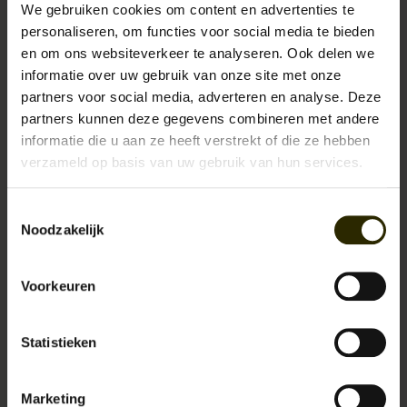
Hoe draag je bretels?
We gebruiken cookies om content en advertenties te
personaliseren, om functies voor social media te bieden
en om ons websiteverkeer te analyseren. Ook delen we
informatie over uw gebruik van onze site met onze
Tags
partners voor social media, adverteren en analyse. Deze
partners kunnen deze gegevens combineren met andere
aktetas
(5)
informatie die u aan ze heeft verstrekt of die ze hebben
verzameld op basis van uw gebruik van hun services.
ambacht
(4)
Toestemmingsselectie
boekentas
(3)
Noodzakelijk
cadeau
(3)
Voorkeuren
college bag
(2)
Statistieken
duurzaam
(2)
exclusief
(3)
Marketing