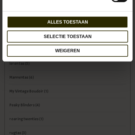
herentas
(6)
laptoptas
(9)
ALLES TOESTAAN
leder
(5)
SELECTIE TOESTAAN
leer
(5)
WEIGEREN
leren tas
(5)
Mannentas
(6)
My Vintage Boudoir
(1)
Peaky Blinders
(4)
roaring twenties
(1)
rugtas
(3)