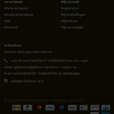
Leren tassen
Mijn account
Alle leren tassen
Registreren
Nieuwe leren tassen
Mijn bestellingen
Sale
Mijn tickets
RSS-feed
Mijn verlanglijst
Urban Bozz
Gear for boys, guys and real men
<a href="tel:0765979517">0765979517</a> <br><span
class="glyphicon glyphicon-earphone"></span> <a
href="tel:0648122107">0648122107</a> (Whatsapp)
sales@urbanbozz.com
© Copyright 2026 Urban Bozz - Powered by
Lightspeed