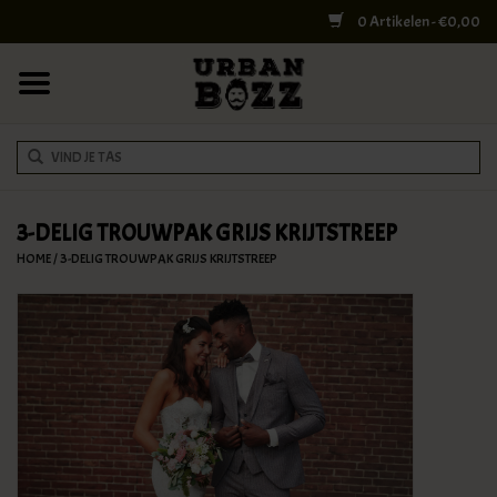
0 Artikelen - €0,00
HOME
COLLEGE BAGS
RUGZAKKEN
SCHOUDERTASSEN
3-DELIG TROUWPAK GRIJS KRIJTSTREEP
HOME
/
3-DELIG TROUWPAK GRIJS KRIJTSTREEP
WERK & LAPTOPTASSEN
SHELBY BROTHERS
REISTASSEN
DOKTERSTASSEN