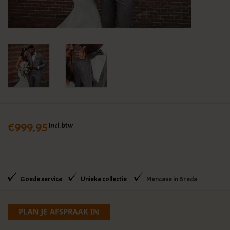
KLEDING
SPECIALS
SALE
BLOG
€999,95
Incl. btw
Goede service
Unieke collectie
Mencave in Breda