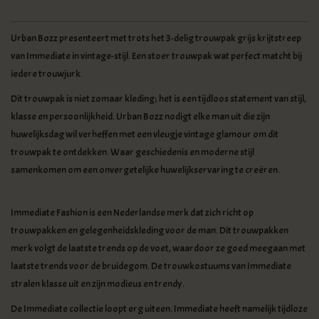
Urban Bozz presenteert met trots het 3-delig trouwpak grijs krijtstreep
van Immediate in vintage-stijl. Een stoer trouwpak wat perfect matcht bij
iedere trouwjurk.
Dit trouwpak is niet zomaar kleding; het is een tijdloos statement van stijl,
klasse en persoonlijkheid. Urban Bozz nodigt elke man uit die zijn
huwelijksdag wil verheffen met een vleugje vintage glamour om dit
trouwpak te ontdekken. Waar geschiedenis en moderne stijl
samenkomen om een onvergetelijke huwelijkservaring te creëren.
Immediate Fashion is een Nederlandse merk dat zich richt op
trouwpakken en gelegenheidskleding voor de man. Dit trouwpakken
merk volgt de laatste trends op de voet, waardoor ze goed meegaan met
laatste trends voor de bruidegom. De trouwkostuums van Immediate
stralen klasse uit en zijn modieus en trendy.
De Immediate collectie loopt erg uiteen. Immediate heeft namelijk tijdloze