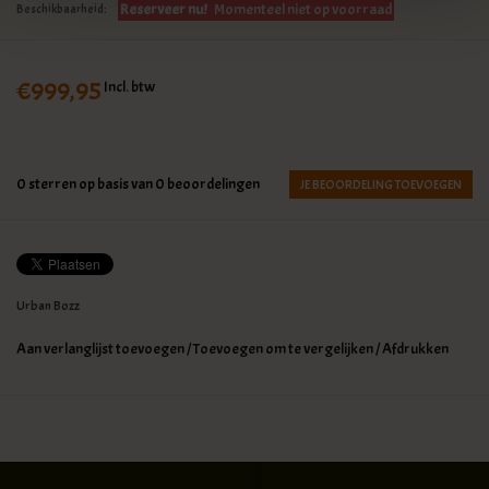
Reserveer nu!
Momenteel niet op voorraad
Beschikbaarheid:
€999,95
Incl. btw
0
sterren op basis van
0
beoordelingen
JE BEOORDELING TOEVOEGEN
Urban Bozz
Aan verlanglijst toevoegen
/
Toevoegen om te vergelijken
/
Afdrukken