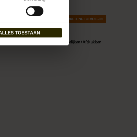
JE BEOORDELING TOEVOEGEN
ALLES TOESTAAN
glijst toevoegen
/
Toevoegen om te vergelijken
/
Afdrukken