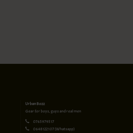
Urban Bozz
Gear for boys, guys and real men
0765979517
0648122107
(Whatsapp)