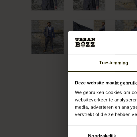
Toestemming
Deze website maakt gebruik
We gebruiken cookies om cont
websiteverkeer te analyseren
media, adverteren en analys
verstrekt of die ze hebben v
Toestemmingsselectie
Noodzakelijk