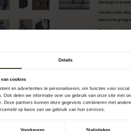
dan langs en ervaar 
Je kunt zonder afsp
plannen we graag 
Mis niets en ontdek 
Specificaties
Confectiepak best
Pasvorm: Tailore
Details
Authentieke Enge
Kleur: windowpan
accent
 van cookies
ent en advertenties te personaliseren, om functies voor social
Levertijd:
Uit
. Ook delen we informatie over uw gebruik van onze site met on
Artikelnummer:
UB-
SKU:
ST/
e. Deze partners kunnen deze gegevens combineren met andere i
Re
Beschikbaarheid:
erzameld op basis van uw gebruik van hun services.
€539,95
Incl. 
Voorkeuren
Statistieken