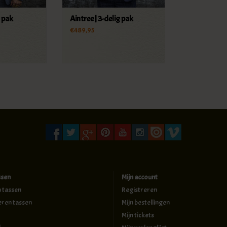
g pak
Aintree | 3-delig pak
€489,95
ssen
Mijn account
n tassen
Registreren
eren tassen
Mijn bestellingen
Mijn tickets