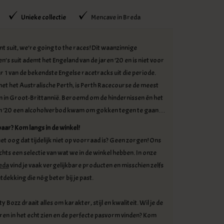
Unieke collectie
Mencave in Breda
nt suit, we’re going to the races! Dit waanzinnige
’s suit ademt het Engeland van de jaren ’20 en is niet voor
 1 van de bekendste Engelse racetracks uit die periode.
et het Australische Perth, is Perth Racecourse de meest
n in Groot-Brittannië. Beroemd om de hindernissen én het
jaren ’20 een alcoholverbod kwam om gokken tegen te gaan…
baar?
Kom langs in de winkel!
et oog dat tijdelijk niet op voorraad is? Geen zorgen! Ons
chts een selectie van wat we in de winkel hebben. In onze
reda
vind je vaak vergelijkbare producten en misschien zelfs
dekking die nóg beter bij je past.
y Bozz draait alles om karakter, stijl en kwaliteit. Wil je de
uren in het echt zien en de perfecte pasvorm vinden? Kom