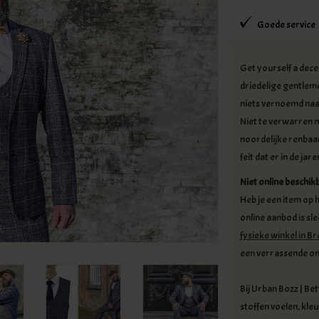
Goede service
Get yourself a dece
driedelige gentlemen
niets vernoemd naar
Niet te verwarren m
noordelijke renbaa
feit dat er in de 
Niet online beschik
Heb je een item op h
online aanbod is sle
fysieke winkel in B
een verrassende ont
Bij Urban Bozz | Bett
stoffen voelen, kle