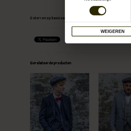
0
sterren op basis van
0
beoordelingen
WEIGEREN
Gerelateerde producten