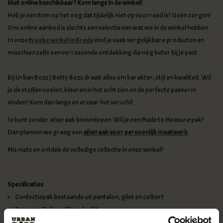
Niet online beschikbaar?
Kom langs in de winkel!
Heb je een item op het oog dat tijdelijk niet op voorraad is? Geen zorgen!
Ons online aanbod is slechts een selectie van wat we in de winkel hebben.
In onze
fysieke winkel in Breda
vind je vaak vergelijkbare producten en
misschien zelfs een verrassende ontdekking die nóg beter bij je past.
Bij Urban Bozz | Betty Bozz draait alles om karakter, stijl en kwaliteit. Wil
je de stoffen voelen, kleuren in het echt zien en de perfecte pasvorm
vinden? Kom dan langs en ervaar het verschil.
Je kunt zonder afspraak binnenlopen. Wil je een Made to Measure pak?
Dan plannen we graag een
afspraak voor persoonlijk maatwerk
.
Mis niets en ontdek de volledige collectie in onze winkel!
Specificaties
Confectiepak bestaande uit pantalon, gilet en colbert
Pasvorm: Tailored Regular Fit
Authentieke Engelse 1920’s look