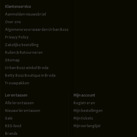
Klantenservice
Aanmelden nieuwsbrief
Over ons
Algemene voorwaarden Urban Bozz
Privacy Policy
Zakelijke bestelling
Ruilen & Retourneren
Sitemap
Urban Bozz winkel Breda
Betty Bozz Boutique in Breda
Trouwpakken
Leren tassen
Mijn account
Alle leren tassen
Registreren
Nieuwe leren tassen
Mijn bestellingen
Sale
Mijn tickets
RSS-feed
Mijn verlanglijst
Brands