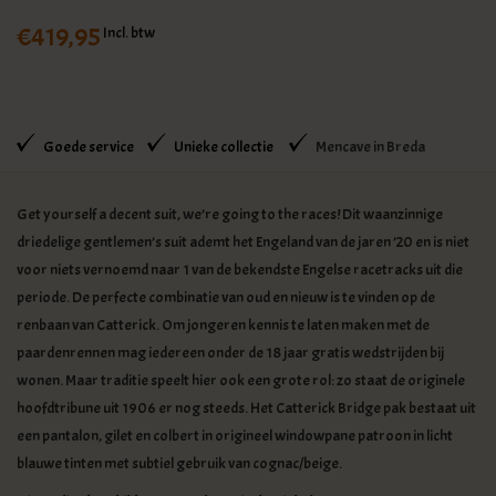
€419,95
Incl. btw
Goede service
Unieke collectie
Mencave in Breda
Get yourself a decent suit, we’re going to the races! Dit waanzinnige
driedelige gentlemen’s suit ademt het Engeland van de jaren ’20 en is niet
voor niets vernoemd naar 1 van de bekendste Engelse racetracks uit die
periode. De perfecte combinatie van oud en nieuw is te vinden op de
renbaan van Catterick. Om jongeren kennis te laten maken met de
paardenrennen mag iedereen onder de 18 jaar gratis wedstrijden bij
wonen. Maar traditie speelt hier ook een grote rol: zo staat de originele
hoofdtribune uit 1906 er nog steeds. Het Catterick Bridge pak bestaat uit
een pantalon, gilet en colbert in origineel windowpane patroon in licht
blauwe tinten met subtiel gebruik van cognac/beige.