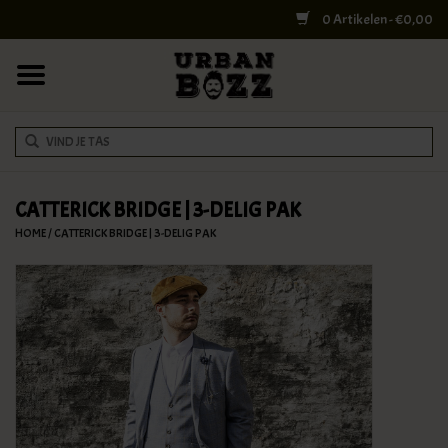
0 Artikelen - €0,00
HOME
COLLEGE BAGS
RUGZAKKEN
SCHOUDERTASSEN
CATTERICK BRIDGE | 3-DELIG PAK
HOME
/
CATTERICK BRIDGE | 3-DELIG PAK
WERK & LAPTOPTASSEN
SHELBY BROTHERS
REISTASSEN
DOKTERSTASSEN