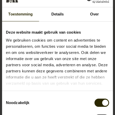
Kleur: Licht blauw met subtiel cognac-crème windowpane patroon
Toestemming
Details
Over
Levertijd:
Uitverkocht!
Artikelnummer:
UB-Cav-Connor Light Blue
Deze website maakt gebruik van cookies
SKU:
ST/CV/ConnorLB
Reserveer nu!
Momenteel niet op voorraad
Beschikbaarheid:
We gebruiken cookies om content en advertenties te
personaliseren, om functies voor social media te bieden
en om ons websiteverkeer te analyseren. Ook delen we
€419,95
Incl. btw
informatie over uw gebruik van onze site met onze
partners voor social media, adverteren en analyse. Deze
partners kunnen deze gegevens combineren met andere
informatie die u aan ze heeft verstrekt of die ze hebben
0
sterren op basis van
0
beoordelingen
JE BEOORDELING TOEVOEGEN
verzameld op basis van uw gebruik van hun services.
Toestemmingsselectie
Noodzakelijk
House of Cavani