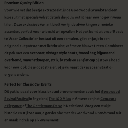
Premium Quality Edition
Voor wie net dat beetje extra zoekt, is de Goodwood GrandStand een
luxe suit met speciale velvet details die jouw outfit naar een hoger niveau
tillen. Deze exclusieve variant biedt verfijnde afwerkingen en unieke
accenten, perfect voor wie echt wil opvallen. Het pak komt uit onze ‘Ready
to Wear Collectie’ en bestaat uit een pantalon, gilet en jasje in een
origineel ruitpatroon met lichtbruine, crème en blauwe tinten. Combineer
dit pak met een
overcoat
,
vintage
style boots
,
tweed
bag
,
bijpassend
overhemd
,
manchetknopen
,
strik
,
bretels
en een
flat
cap
of stoere hoed
voor een look die je doet stralen, of je nu naast de racebaan staat of
ergens anders.
Perfect for Classic Car Events
Dit pak is ideaal voor klassieke auto-evenementen zoals het
Goodwood
Revival Festival
in Engeland,
The 100 Miles
in Antwerpen,het
Concours
d'Elegance
of
The Gentlemans Drive
in Nederland. Voeg een stukje
historie en stijl toe aan je garderobe met de Goodwood GrandStand suit
en maak indruk op elk evenement!