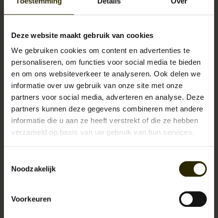
Toestemming
Details
Over
Bij Urban Bozz | Betty Bozz draait alles om karakter, stijl en kwaliteit. Wil
je de stoffen voelen, kleuren in het echt zien en de perfecte pasvorm
vinden? Kom dan langs en ervaar het verschil. Je kunt zonder afspraak
Deze website maakt gebruik van cookies
binnenlopen. Wil je een Made to Measure pak? Dan plannen we graag een
We gebruiken cookies om content en advertenties te
afspraak voor persoonlijk maatwerk
. Mis niets en ontdek de volledige
personaliseren, om functies voor social media te bieden
collectie in onze winkel!
en om ons websiteverkeer te analyseren. Ook delen we
informatie over uw gebruik van onze site met onze
Specificaties
partners voor social media, adverteren en analyse. Deze
partners kunnen deze gegevens combineren met andere
Confectiepak bestaande uit pantalon, gilet en jasje
informatie die u aan ze heeft verstrekt of die ze hebben
Kleur: light bruin met crème/blauw window patroon
verzameld op basis van uw gebruik van hun services.
Details: Velvet afwerking bij de zakken, kraag en elbow patches
Pasvorm: Tailored Regular Fit
Authentieke Engelse 1920’s look
Toestemmingsselectie
Noodzakelijk
Geen afspraak nodig voor dit pak
Voorkeuren
Levertijd:
2 - 4 werkdagen
Artikelnummer:
UB-MD-DX7-tan-brown-check