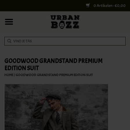
0 Artikelen - €0,00
HOME
COLLEGE BAGS
RUGZAKKEN
SCHOUDERTASSEN
GOODWOOD GRANDSTAND PREMIUM
EDITION SUIT
WERK & LAPTOPTASSEN
HOME
/
GOODWOOD GRANDSTAND PREMIUM EDITION SUIT
SHELBY BROTHERS
REISTASSEN
DOKTERSTASSEN