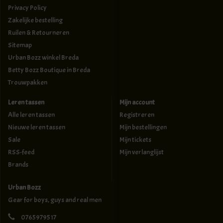
Privacy Policy
Zakelijke bestelling
Ruilen & Retourneren
Sitemap
Urban Bozz winkel Breda
Betty Bozz Boutique in Breda
Trouwpakken
Leren tassen
Mijn account
Alle leren tassen
Registreren
Nieuwe leren tassen
Mijn bestellingen
Sale
Mijn tickets
RSS-feed
Mijn verlanglijst
Brands
Urban Bozz
Gear for boys, guys and real men
0765979517