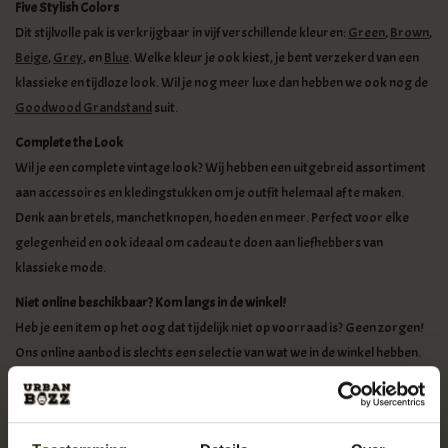
Five Stylish Colors
Dit stijlvolle pak is verkrijgbaar in vijf verschillende kleuren:
Green
,
Brown
,
Beige
,
Grey
, en
Blue
. Welke kleur je ook kiest, je bent verzekerd van een
klassieke en tijdloze look. Wil je nog meer luxe dan hebben we ook nog de
Goodwood Grandstand
suit.
Complete the Look
Wil je een complete vintage look? Wij hebben een uitgebreid assortiment
aan accessoires en kledingstukken om je outfit helemaal af te maken.
Denk aan bretels, manchetknopen, hoeden en meer. Perfect voor elke
gelegenheid en ook ideaal om cadeau te doen aan liefhebbers van
klassieke mode.
Niet online beschikbaar?
Kom langs in de winkel!
Heb je een item op het oog dat tijdelijk niet op voorraad is? Geen zorgen!
Ons online aanbod is slechts een selectie van wat we in de winkel hebben.
In onze
fysieke winkel in Breda
vind je vaak vergelijkbare producten en
misschien zelfs een verrassende ontdekking die nóg beter bij je past.