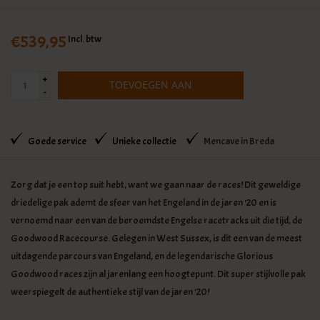
€539,95
Incl. btw
+
TOEVOEGEN AAN
-
WINKELWAGEN
Goede service
Unieke collectie
Mencave in Breda
Zorg dat je een top suit hebt, want we gaan naar de races! Dit geweldige
driedelige pak ademt de sfeer van het Engeland in de jaren '20 en is
vernoemd naar een van de beroemdste Engelse racetracks uit die tijd, de
Goodwood Racecourse. Gelegen in West Sussex, is dit een van de meest
uitdagende parcours van Engeland, en de legendarische Glorious
Goodwood races zijn al jarenlang een hoogtepunt. Dit super stijlvolle pak
weerspiegelt de authentieke stijl van de jaren '20!