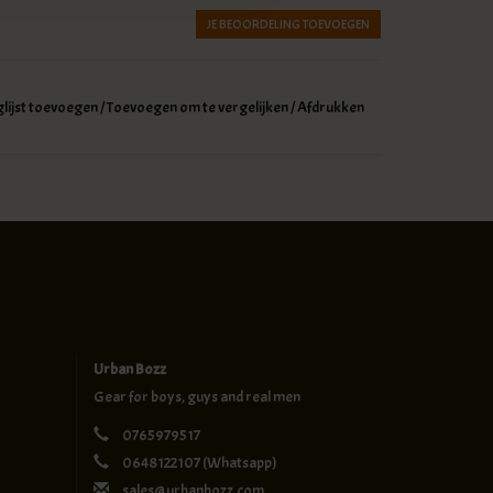
JE BEOORDELING TOEVOEGEN
glijst toevoegen
/
Toevoegen om te vergelijken
/
Afdrukken
Urban Bozz
Gear for boys, guys and real men
0765979517
0648122107
(Whatsapp)
sales@urbanbozz.com