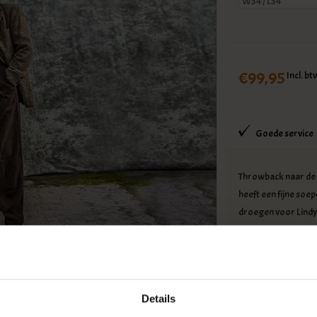
€99,95
Incl. bt
Goede service
Throwback naar de f
heeft een fijne soep
droegen voor Lindy 
Brown Notch Back 
authentieke details
de split (crosshatc
De Revival Vintage
Details
gekenmerkt door: