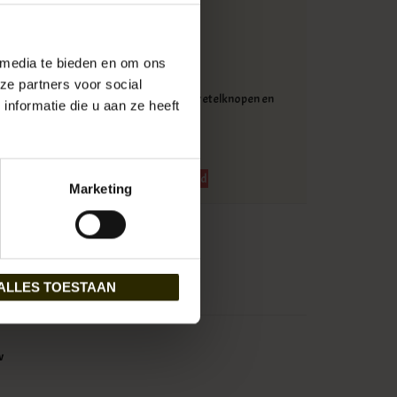
it.
uiting.
 media te bieden en om ons
crosshatch.
ze partners voor social
ils zoals de plooien aan de bovenzijde, bretelknopen en
nformatie die u aan ze heeft
RVL-1942 Dark Brown Notch Fishtail Trousers
serveer nu!
Momenteel niet op voorraad
Marketing
ALLES TOESTAAN
w