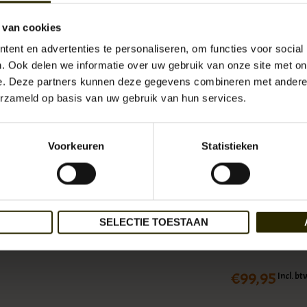
Pasvorm: Loose f
Stof: 100% wol.
 van cookies
Gulp met knoopsl
ent en advertenties te personaliseren, om functies voor social
Hoge taille met 
. Ook delen we informatie over uw gebruik van onze site met on
Authentieke deta
e. Deze partners kunnen deze gegevens combineren met andere i
omslag.
erzameld op basis van uw gebruik van hun services.
Artikelnummer:
UB-
Re
Beschikbaarheid:
Voorkeuren
Statistieken
Jeans maat:
*
SELECTIE TOESTAAN
€99,95
Incl. bt