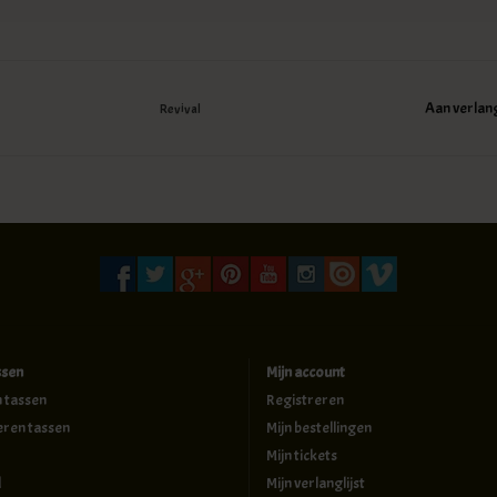
Aan verlan
Revival
ssen
Mijn account
n tassen
Registreren
eren tassen
Mijn bestellingen
Mijn tickets
d
Mijn verlanglijst