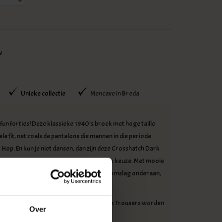
w
Unieke collectie
Mencave in Breda
un forties! Deze klassieke 1940’s broek met hoge taille
ele fit, net zoals de pantalons die mannen in die periode
Hop. En kun je niet dansen, dan zijn deze Crosshatch Dark
Trousers gewoon een hele comfortabele keuze. Met mooie
 zoals de vouw over de rechte pijpen, de omslag onderaan,
h) aan de achterzijde en de bretelknopen.
 1942 Crosshatch Dark Brown Notch Back Trousers worden
Over