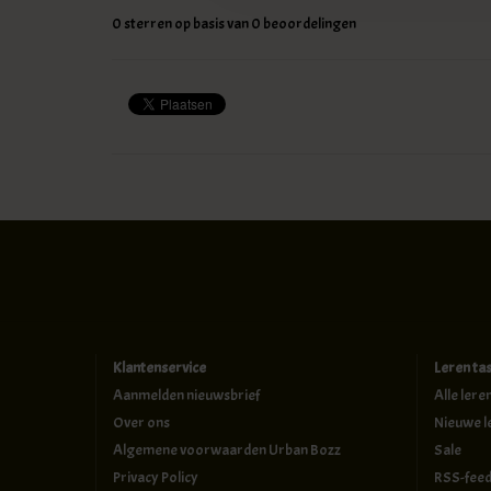
0
sterren op basis van
0
beoordelingen
Klantenservice
Leren ta
Aanmelden nieuwsbrief
Alle lere
Over ons
Nieuwe l
Algemene voorwaarden Urban Bozz
Sale
Privacy Policy
RSS-fee