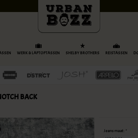
ASSEN
WERK & LAPTOPTASSEN
SHELBY BROTHERS
REISTASSEN
D
NOTCH BACK
Jeans maat:
*