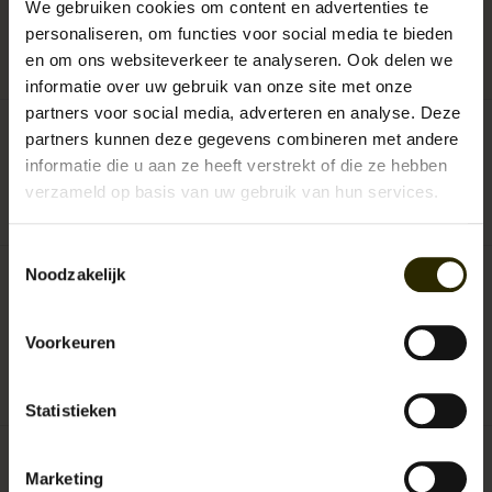
We gebruiken cookies om content en advertenties te
Levertijd:
Uitverkocht!
personaliseren, om functies voor social media te bieden
Artikelnummer:
UB-BGH-1920 Authentic Ivory-Antraciet Stripe shirt
en om ons websiteverkeer te analyseren. Ook delen we
Reserveer nu!
Momenteel niet op voorraad
Beschikbaarheid:
informatie over uw gebruik van onze site met onze
partners voor social media, adverteren en analyse. Deze
partners kunnen deze gegevens combineren met andere
Maat:
*
informatie die u aan ze heeft verstrekt of die ze hebben
verzameld op basis van uw gebruik van hun services.
Toestemmingsselectie
Noodzakelijk
€129,95
Incl. btw
Voorkeuren
0
sterren op basis van
0
beoordelingen
JE BEOORDELING TOEVOEGEN
Statistieken
Marketing