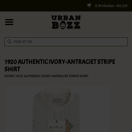
0 Artikelen - €0,00
HOME
COLLEGE BAGS
RUGZAKKEN
SCHOUDERTASSEN
1920 AUTHENTIC IVORY-ANTRACIET STRIPE
SHIRT
WERK & LAPTOPTASSEN
HOME
/
1920 AUTHENTIC IVORY-ANTRACIET STRIPE SHIRT
SHELBY BROTHERS
REISTASSEN
DOKTERSTASSEN