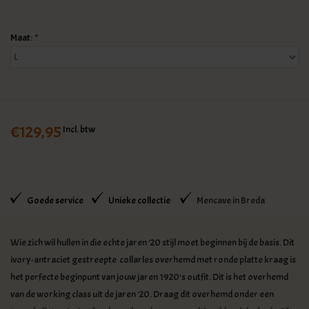
Maat:
*
€129,95
Incl. btw
Goede service
Unieke collectie
Mencave in Breda
Wie zich wil hullen in die echte jaren '20 stijl moet beginnen bij de basis. Dit
ivory-antraciet gestreepte collarles overhemd met ronde platte kraag is
het perfecte beginpunt van jouw jaren 1920's outfit. Dit is het overhemd
van de working class uit de jaren '20. Draag dit overhemd onder een