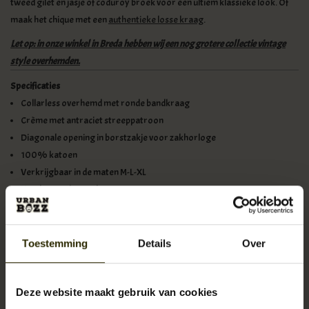
tweed gilet en jasje of coduroy broek voor een ultiem klassieke look. Of
maak het chique met een
authentieke losse kraag
.
Let op: in onze winkel in Breda hebben wij een nog grotere collectie vintage
style overhemden.
Specificaties
Collarless overhemd met ronde bandkraag
Crème met antraciet streeppatroon
Diagonale opening in borstzakje voor zakhorloge
100% katoen
Verkrijgbaar in de maten M-L-XL
Handgemaakt product
Exact zoals in de jaren '20
Let op, afwijkende maten:
Toestemming
Details
Over
Deze website maakt gebruik van cookies