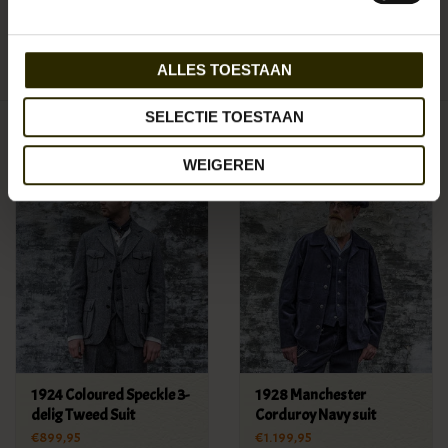
The Boogie Holiday & Co.
Aan verlanglijst toevoegen
/
Toevoegen om te vergelijken
/
Afdrukken
ALLES TOESTAAN
SELECTIE TOESTAAN
Gerelateerde producten
WEIGEREN
1924 Coloured Speckle 3-
1928 Manchester
delig Tweed Suit
Corduroy Navy suit
€899,95
€1.199,95