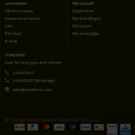
Leren tassen
Mijn account
Alle leren tassen
Registreren
Nieuwe leren tassen
Mijn bestellingen
Sale
Mijn tickets
RSS-feed
Mijn verlanglijst
Brands
Urban Bozz
Gear for boys, guys and real men
0765979517
0648122107
(Whatsapp)
sales@urbanbozz.com
© Copyright 2026 Urban Bozz - Powered by
Lightspeed