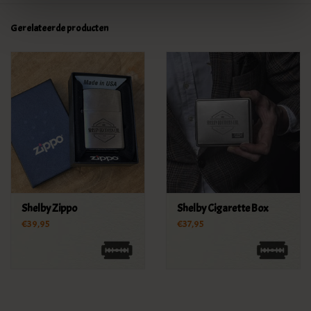
Gerelateerde producten
Shelby Zippo
Shelby Cigarette Box
€39,95
€37,95