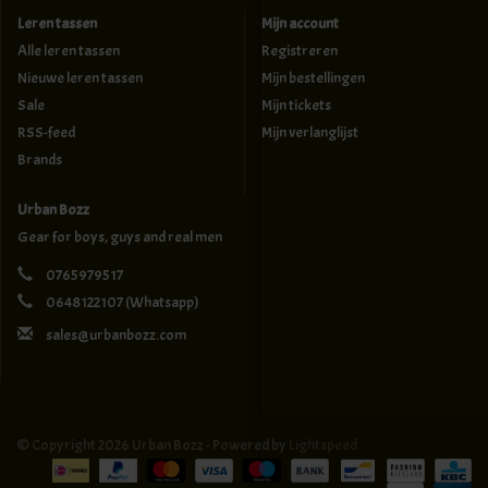
Leren tassen
Mijn account
Alle leren tassen
Registreren
Nieuwe leren tassen
Mijn bestellingen
Sale
Mijn tickets
RSS-feed
Mijn verlanglijst
Brands
Urban Bozz
Gear for boys, guys and real men
0765979517
0648122107
(Whatsapp)
sales@urbanbozz.com
© Copyright 2026 Urban Bozz - Powered by
Lightspeed