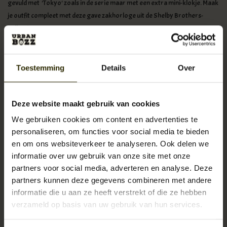
gevuld met 'Tokyo' zoals in de serie maar met een extra mini-klokje. Maak
je outfit compleet met deze gave zakhorloge uit de Shelby Brothers-
collectie.
Order outside the Netherlands or Belgium visit www.shelbybrothers.com
Toestemming
Details
Over
Specificaties
Pocket-watch, zakhorloge in vintage style.
Gravure van Shelby Brothers Ltd.
Deze website maakt gebruik van cookies
Kleur Gun-metal.
We gebruiken cookies om content en advertenties te
Doorsnede 4,8 cm.
personaliseren, om functies voor social media te bieden
Deco-bal met mini-klokje.
en om ons websiteverkeer te analyseren. Ook delen we
Klip voor bevesiging aan gillet/waistcoat.
informatie over uw gebruik van onze site met onze
Lengte ketting 32 cm.
partners voor social media, adverteren en analyse. Deze
partners kunnen deze gegevens combineren met andere
informatie die u aan ze heeft verstrekt of die ze hebben
Geïnspireerd op de superieure BBC-serie Peaky Blinders en de
verzameld op basis van uw gebruik van hun services.
onvervalste, ruige stijl van de familie Shelby. Een fraaie collectie van
stijlvolle items als hommage aan deze geweldige BBC-serie.