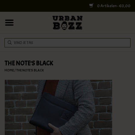
0 Artikelen - €0,00
HOME
COLLEGE BAGS
RUGZAKKEN
SCHOUDERTASSEN
THE NOTE'S BLACK
HOME
/
THE NOTE'S BLACK
WERK & LAPTOPTASSEN
SHELBY BROTHERS
REISTASSEN
DOKTERSTASSEN