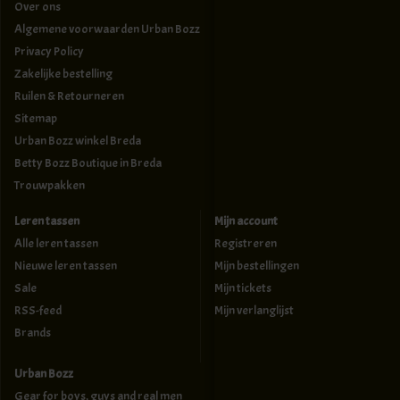
Over ons
Algemene voorwaarden Urban Bozz
Privacy Policy
Zakelijke bestelling
Ruilen & Retourneren
Sitemap
Urban Bozz winkel Breda
Betty Bozz Boutique in Breda
Trouwpakken
Leren tassen
Mijn account
Alle leren tassen
Registreren
Nieuwe leren tassen
Mijn bestellingen
Sale
Mijn tickets
RSS-feed
Mijn verlanglijst
Brands
Urban Bozz
Gear for boys, guys and real men