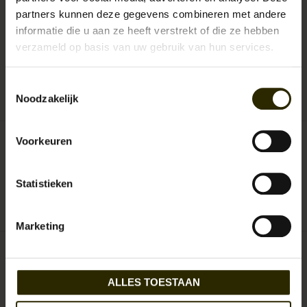
€129,95
Incl. btw
partners kunnen deze gegevens combineren met andere
informatie die u aan ze heeft verstrekt of die ze hebben
verzameld op basis van uw gebruik van hun services.
+
TOEVOEGEN AAN
-
WINKELWAGEN
Toestemmingsselectie
Noodzakelijk
0
sterren op basis van
0
beoordelingen
JE BEOORDELING TOEVOEGEN
Voorkeuren
Orange Fire
Statistieken
Aan verlanglijst toevoegen
/
Toevoegen om te vergelijken
/
Afdrukken
Marketing
Gerelateerde producten
ALLES TOESTAAN