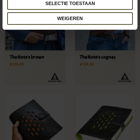
SELECTIE TOESTAAN
WEIGEREN
The Note's brown
The Note's cognac
€129,95
€129,95