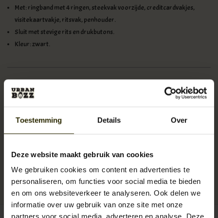
Met: ringband met 4 ringen, steekvak voorzijde, creditcardvakjes,
visitekaartvakje, ritsvak, penhouder.
Sluit met stevige rits en drukbutons.
Kleur: zwart.
Functioneel, opvallend en met gevoel voor stijl. Orange Fire maakt
unieke laptop- en tablettassen met een vurig oranje voering als
eyecatcher.
Toestemming
Details
Over
Deze website maakt gebruik van cookies
Beschikbaarheid:
Op voorraad (8)
We gebruiken cookies om content en advertenties te
Levertijd:
1 - 3 werkdagen
personaliseren, om functies voor social media te bieden
Artikelnummer:
UB-OF-182-zwart-schrijfmap
EAN:
8718215626602
en om ons websiteverkeer te analyseren. Ook delen we
informatie over uw gebruik van onze site met onze
partners voor social media, adverteren en analyse. Deze