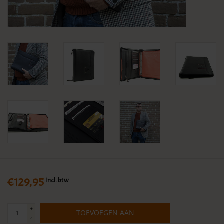
KLEDING
SPECIALS
SALE
BLOG
€129,95
Incl. btw
+
TOEVOEGEN AAN
-