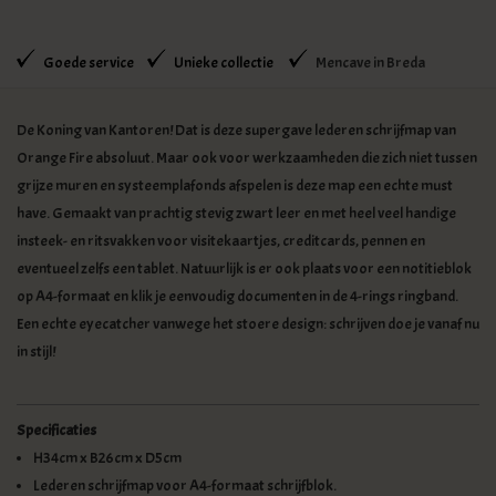
WINKELWAGEN
Goede service
Unieke collectie
Mencave in Breda
De Koning van Kantoren! Dat is deze supergave lederen schrijfmap van
Orange Fire absoluut. Maar ook voor werkzaamheden die zich niet tussen
grijze muren en systeemplafonds afspelen is deze map een echte must
have. Gemaakt van prachtig stevig zwart leer en met heel veel handige
insteek- en ritsvakken voor visitekaartjes, creditcards, pennen en
eventueel zelfs een tablet. Natuurlijk is er ook plaats voor een notitieblok
op A4-formaat en klik je eenvoudig documenten in de 4-rings ringband.
Een echte eyecatcher vanwege het stoere design: schrijven doe je vanaf nu
in stijl!
Specificaties
H34cm x B26cm x D5cm
Lederen schrijfmap voor A4-formaat schrijfblok.