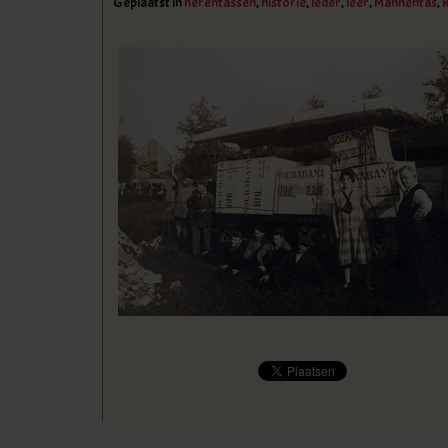
Geplaatst in
herentassen
,
historie
,
leder
,
leer
,
Mannentas
,