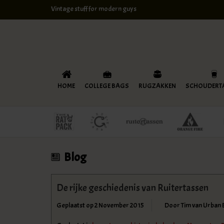
Vintage stuff for modern guys
HOME
COLLEGE BAGS
RUGZAKKEN
SCHOUDERT
Blog
De rijke geschiedenis van Ruitertassen
Geplaatst op
2 November 2015
Door Tim van Urban 