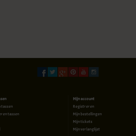
ssen
Mijn account
n tassen
Registreren
eren tassen
Mijn bestellingen
Mijn tickets
d
Mijn verlanglijst