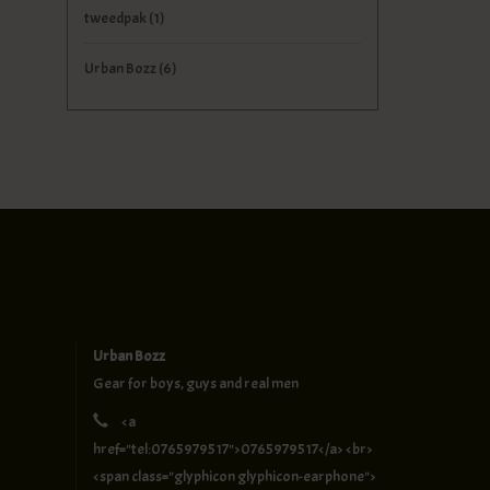
tweedpak
(1)
Urban Bozz
(6)
Urban Bozz
Gear for boys, guys and real men
<a
href="tel:0765979517">0765979517</a> <br>
<span class="glyphicon glyphicon-earphone">