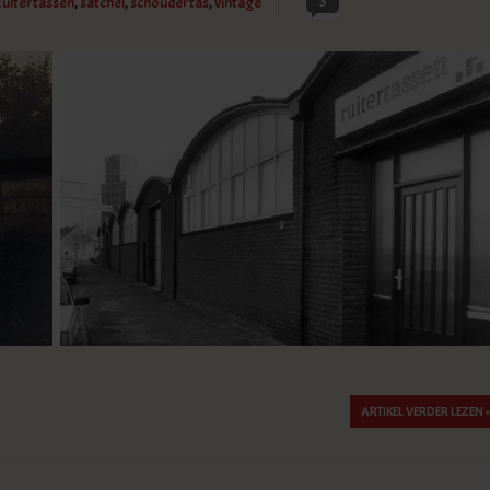
3
Ruitertassen
,
satchel
,
schoudertas
,
vintage
ARTIKEL VERDER LEZEN 