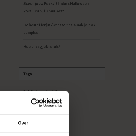
Scoor jouw Peaky Blinders Halloween
kostuum bij Urban Bozz
De beste Herfst Accessoires: Maak je look
compleet
Hoe draag je bretels?
Tags
3-delig tweed pak
(2)
aktetas
(5)
ambacht
(4)
Over
boekentas
(3)