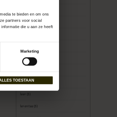
bruiloft
(1)
 media te bieden en om ons
ze partners voor social
cadeau
(3)
nformatie die u aan ze heeft
exclusief
(3)
Great Gatsby
(1)
Marketing
herentas
(6)
laptoptas
(9)
ALLES TOESTAAN
leder
(5)
leer
(5)
leren tas
(5)