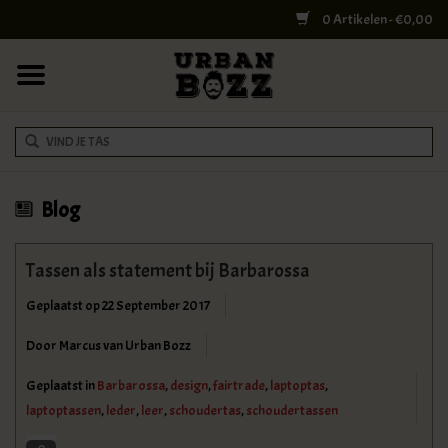
0 Artikelen - €0,00
HOME
COLLEGE BAGS
RUGZAKKEN
SCHOUDERTASSEN
Blog
WERK & LAPTOPTASSEN
Tassen als statement bij Barbarossa
Geplaatst op
22 September 2017
SHELBY BROTHERS
Door Marcus van Urban Bozz
REISTASSEN
Geplaatst in
Barbarossa
,
design
,
fairtrade
,
laptoptas
,
laptoptassen
,
leder
,
leer
,
schoudertas
,
schoudertassen
DOKTERSTASSEN