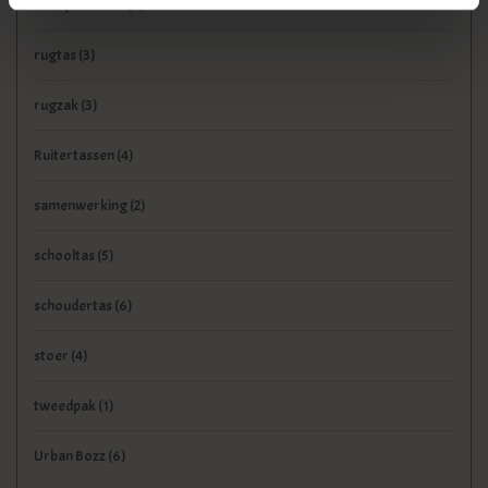
Peaky Blinders
(4)
rugtas
(3)
rugzak
(3)
Ruitertassen
(4)
samenwerking
(2)
schooltas
(5)
schoudertas
(6)
stoer
(4)
tweedpak
(1)
Urban Bozz
(6)