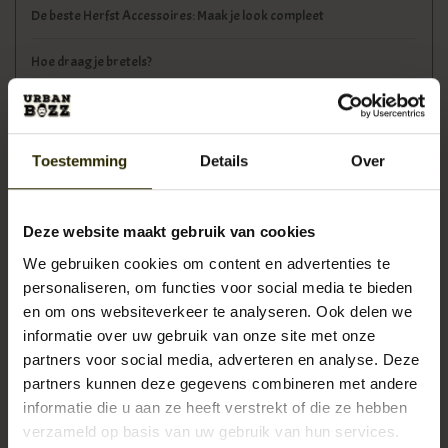
De beste Herfst Accessoires: Maak je look compleet
Hoe draag je bretels?
Tags
Toestemming
Details
Over
3-delig tweed pak
(2)
Deze website maakt gebruik van cookies
aktetas
(5)
We gebruiken cookies om content en advertenties te
personaliseren, om functies voor social media te bieden
ambacht
(4)
en om ons websiteverkeer te analyseren. Ook delen we
informatie over uw gebruik van onze site met onze
boekentas
(3)
partners voor social media, adverteren en analyse. Deze
partners kunnen deze gegevens combineren met andere
bruiloft
(1)
informatie die u aan ze heeft verstrekt of die ze hebben
verzameld op basis van uw gebruik van hun services.
cadeau
(3)