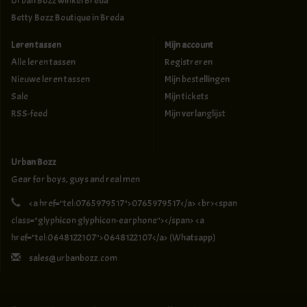
Urban Bozz winkel Breda
Betty Bozz Boutique in Breda
Leren tassen
Mijn account
Alle leren tassen
Registreren
Nieuwe leren tassen
Mijn bestellingen
Sale
Mijn tickets
RSS-feed
Mijn verlanglijst
Urban Bozz
Gear for boys, guys and real men
<a href="tel:0765979517">0765979517</a> <br><span
class="glyphicon glyphicon-earphone"></span> <a
href="tel:0648122107">0648122107</a> (Whatsapp)
sales@urbanbozz.com