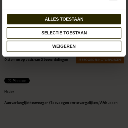
ALLES TOESTAAN
SELECTIE TOESTAAN
€99,95
Incl. btw
WEIGEREN
0
sterren op basis van
0
beoordelingen
JE BEOORDELING TOEVOEGEN
Maden
Aan verlanglijst toevoegen
/
Toevoegen om te vergelijken
/
Afdrukken