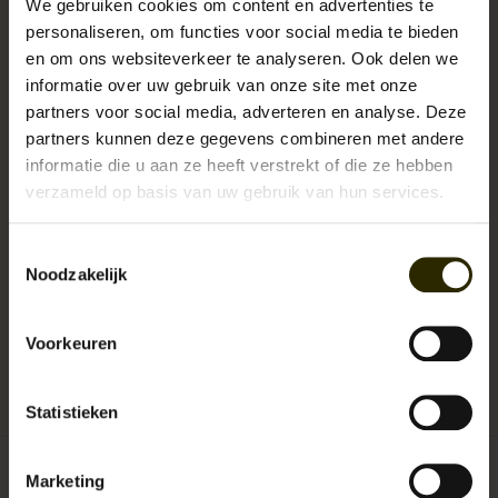
eeuwwisseling. You can’t go wrong with this one!
We gebruiken cookies om content en advertenties te
personaliseren, om functies voor social media te bieden
Het Maden 1937 Stone Wash Blue Wabash Work Shirt wordt gekenmerkt
en om ons websiteverkeer te analyseren. Ook delen we
door:
informatie over uw gebruik van onze site met onze
Pasvorm: regular fit.
partners voor social media, adverteren en analyse. Deze
Stof: wabash denim uit 70% katoen en 30% polyester.
partners kunnen deze gegevens combineren met andere
In vintage look stonewash.
informatie die u aan ze heeft verstrekt of die ze hebben
Met 2 borstzakken en doorlopende knoopsluiting.
verzameld op basis van uw gebruik van hun services.
Let op, afwijkende maten:
Toestemmingsselectie
Noodzakelijk
Voorkeuren
Artikelnummer:
UB-MDN-1937 Stone Wash Blue Wabash Work Shirt
Reserveer nu!
Momenteel niet op voorraad
Beschikbaarheid:
Statistieken
Marketing
Maat:
*