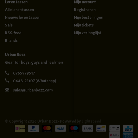
Leren tassen
Mijn account
Alle leren tassen
Registreren
Nieuwe leren tassen
Mijn bestellingen
Sale
Mijn tickets
RSS-feed
Mijn verlanglijst
Brands
Urban Bozz
Gear for boys, guys and real men
0765979517
0648122107
(Whatsapp)
sales@urbanbozz.com
© Copyright 2026 Urban Bozz - Powered by
Lightspeed