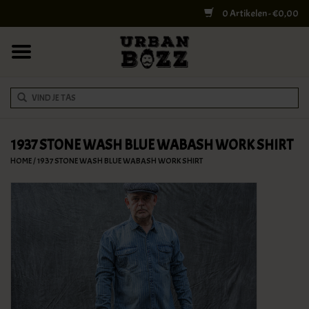
0 Artikelen - €0,00
HOME
COLLEGE BAGS
RUGZAKKEN
SCHOUDERTASSEN
1937 STONE WASH BLUE WABASH WORK SHIRT
HOME
/
1937 STONE WASH BLUE WABASH WORK SHIRT
WERK & LAPTOPTASSEN
SHELBY BROTHERS
REISTASSEN
DOKTERSTASSEN