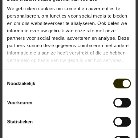
We gebruiken cookies om content en advertenties te
personaliseren, om functies voor social media te bieden
E-mail:
*
en om ons websiteverkeer te analyseren. Ook delen we
informatie over uw gebruik van onze site met onze
partners voor social media, adverteren en analyse. Deze
* Uw e-mailadres wordt niet gepubliceerd.
partners kunnen deze gegevens combineren met andere
Opmerking:
*
informatie die u aan ze heeft verstrekt of die ze hebben
verzameld op basis van uw gebruik van hun services.
Toestemmingsselectie
Noodzakelijk
* Verplichte velden
Opslaan
Voorkeuren
Statistieken
Recente artikelen