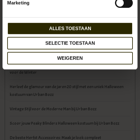
Marketing
Kick-Off: De Nieuwe Authentic Wear Collectie
Retro Herenhoeden voor Koudere Dagen: Van Fedoras tot Flatcaps
ALLES TOESTAAN
Herfst- en Winterkleding: De Favorieten van Urban Bozz
SELECTIE TOESTAAN
Stijlvolle Vintage Herentassen voor het Herfst- en Winterseizoen
WEIGEREN
Herleef de Elegante Herenmode uit de Jaren 40: Klassieke Stukken
voor de Winter
Herleef de glamour van de jaren 20 stijl met een uniek Halloween
kostuum van Urban Bozz
Vintage Stijl voor de Moderne Man bij Urban Bozz
Scoor jouw Peaky Blinders Halloween kostuum bij Urban Bozz
De beste Herfst Accessoires: Maak je look compleet