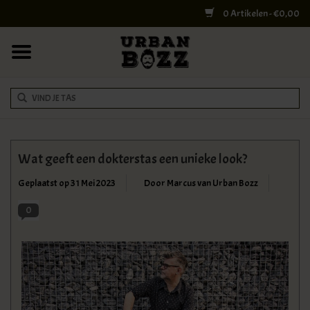
0 Artikelen - €0,00
HOME
COLLEGE BAGS
RUGZAKKEN
SCHOUDERTASSEN
Wat geeft een dokterstas een unieke look?
WERK & LAPTOPTASSEN
Geplaatst op
31 Mei 2023
Door Marcus van Urban Bozz
0
SHELBY BROTHERS
REISTASSEN
DOKTERSTASSEN