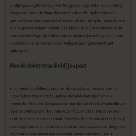
en slijtage, en gemaakt zijn van hoogwaardige materialen die lang
meegaan. Zowel de hippe dokterstas als de beugeltas zijn vaak
gemaakt van duurzame materialen zoals leer en nylon, waardoor ze
een lange levensduur hebben. Het is belangrijk om te investeren in
een kwalitatief goede dokterstas, zodat je er jarenlang plezier van
kunt hebben en je instrumenten veilig en georganiseerd kunt
opbergen.
Kies de dokterstas die bij jou past
Er zijn veel verschillende soorten dokterstassen, waaronder de
hippe dokterstas en de beugeltas, die beide hun eigen unieke
kenmerken hebben. De keuze voor een dokterstas is afhankelijk van
je persoonlijke stijl en behoeften. Een hippe dokterstas is perfect
voor de arts die op zoek is naar een stijlvolle en moderne tas, terwijl
een beugeltas een praktische en functionele keuze is voor diegenen
die de voorkeur geven aan een traditioneler ontwerp. Het is