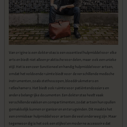
KLEDING
SPECIALS
SALE
Van origine is een dokterstas is een essentieel hulpmiddel voor elke
BLOG
arts en biedt niet alleen praktische voordelen, maar ook een unieke
stijl. Het is een zeer functioneel en handig hulpmiddel voor artsen,
omdat het voldoende ruimte biedt voor de verschillende medische
instrumenten, zoals stethoscopen, bloeddrukmeters en
reflexhamers. Het biedt ook ruimte voor patiëntendossiers en
andere belangrijke documenten. Een dokterstas heeft vaak
verschillende vakken en compartimenten, zodat artsen hun spullen
gemakkelijk kunnen organiseren en terugvinden. Dit maakte het
een onmisbaar hulpmiddel voor artsen die veel onderweg zijn. Maar
tegenwoordig is het ook een stijlvol en moderne accessoire dat