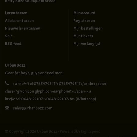
Betty Bozz Boutique in Breda
Leren tassen
Mijn account
Alle leren tassen
Registreren
Nieuwe leren tassen
Mijn bestellingen
Sale
Mijn tickets
RSS-feed
Mijn verlanglijst
Urban Bozz
Gear for boys, guys and real men
<a href="tel:0765979517">0765979517</a> <br><span
class="glyphicon glyphicon-earphone"></span> <a
href="tel:0648122107">0648122107</a> (Whatsapp)
sales@urbanbozz.com
© Copyright 2026 Urban Bozz - Powered by
Lightspeed