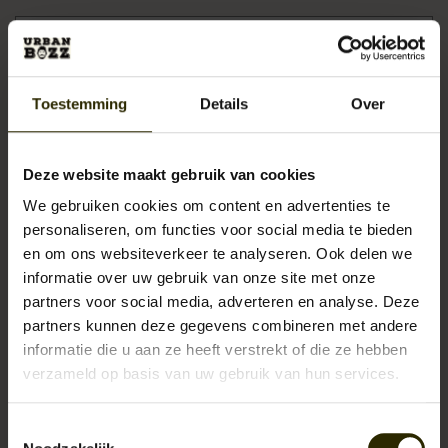
Tags
3-delig tweed pak
(2)
Toestemming
Details
Over
aktetas
(5)
Deze website maakt gebruik van cookies
ambacht
(4)
We gebruiken cookies om content en advertenties te
personaliseren, om functies voor social media te bieden
boekentas
(3)
en om ons websiteverkeer te analyseren. Ook delen we
informatie over uw gebruik van onze site met onze
bruiloft
(1)
partners voor social media, adverteren en analyse. Deze
partners kunnen deze gegevens combineren met andere
cadeau
(3)
informatie die u aan ze heeft verstrekt of die ze hebben
exclusief
(3)
verzameld op basis van uw gebruik van hun services.
herentas
(6)
Toestemmingsselectie