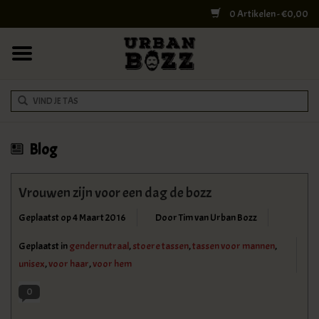
0 Artikelen - €0,00
HOME
COLLEGE BAGS
RUGZAKKEN
SCHOUDERTASSEN
Blog
WERK & LAPTOPTASSEN
Vrouwen zijn voor een dag de bozz
Geplaatst op
4 Maart 2016
Door Tim van Urban Bozz
SHELBY BROTHERS
Geplaatst in
gendernutraal
,
stoere tassen
,
tassen voor mannen
,
REISTASSEN
unisex
,
voor haar
,
voor hem
0
DOKTERSTASSEN