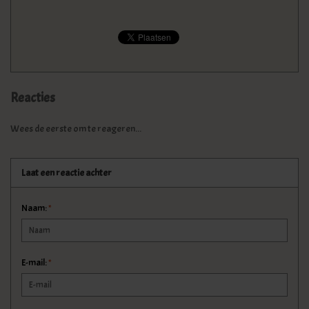
Reacties
Wees de eerste om te reageren...
Laat een reactie achter
Naam:
*
E-mail:
*