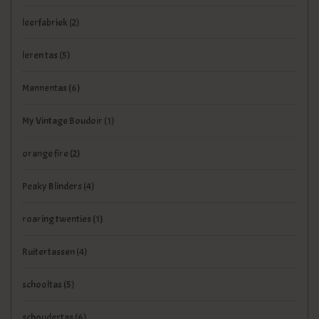
leerfabriek
(2)
leren tas
(5)
Mannentas
(6)
My Vintage Boudoir
(1)
orange fire
(2)
Peaky Blinders
(4)
roaring twenties
(1)
Ruitertassen
(4)
schooltas
(5)
schoudertas
(6)