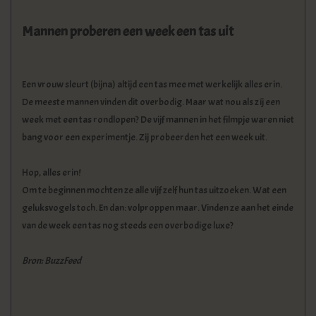
Mannen proberen een week een tas uit
Een vrouw sleurt (bijna) altijd een tas mee met werkelijk alles erin.
De meeste mannen vinden dit overbodig. Maar wat nou als zíj een
week met een tas rondlopen? De vijf mannen in het filmpje waren niet
bang voor een experimentje. Zij probeerden het een week uit.
Hop, alles erin!
Om te beginnen mochten ze alle vijf zelf hun tas uitzoeken. Wat een
geluksvogels toch. En dan: volproppen maar. Vinden ze aan het einde
van de week een tas nog steeds een overbodige luxe?
Bron: BuzzFeed