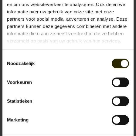
en om ons websiteverkeer te analyseren. Ook delen we
informatie over uw gebruik van onze site met onze
Stijlvolle Vintage Herentassen voor het Herfst- en Winterseizoen
partners voor social media, adverteren en analyse. Deze
Herleef de Elegante Herenmode uit de Jaren 40: Klassieke Stukken
partners kunnen deze gegevens combineren met andere
voor de Winter
informatie die u aan ze heeft verstrekt of die ze hebben
verzameld op basis van uw gebruik van hun services.
Herleef de glamour van de jaren 20 stijl met een uniek Halloween
kostuum van Urban Bozz
Toestemmingsselectie
Noodzakelijk
Vintage Stijl voor de Moderne Man bij Urban Bozz
Voorkeuren
Scoor jouw Peaky Blinders Halloween kostuum bij Urban Bozz
De beste Herfst Accessoires: Maak je look compleet
Statistieken
Hoe draag je bretels?
Marketing