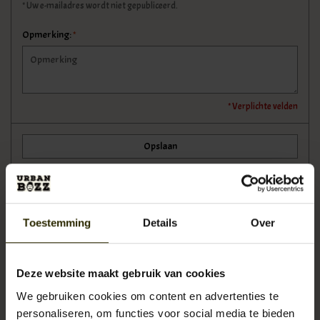
* Uw e-mailadres wordt niet gepubliceerd.
Opmerking:
*
* Verplichte velden
Opslaan
Recente artikelen
Toestemming
Details
Over
Kick-Off: De Nieuwe Authentic Wear Collectie
Deze website maakt gebruik van cookies
Retro Herenhoeden voor Koudere Dagen: Van Fedoras tot Flatcaps
We gebruiken cookies om content en advertenties te
personaliseren, om functies voor social media te bieden
Herfst- en Winterkleding: De Favorieten van Urban Bozz