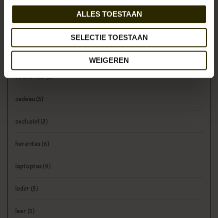
Tags
ALLES TOESTAAN
aktetas
(5)
SELECTIE TOESTAAN
ambacht
(4)
WEIGEREN
boekentas
(3)
cadeau
(3)
exclusief
(3)
herentas
(6)
laptoptas
(9)
leder
(5)
leer
(5)