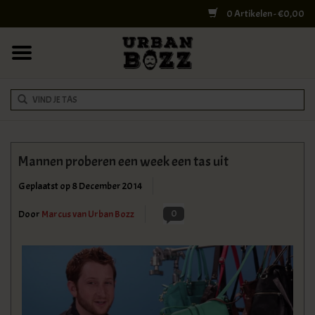
0 Artikelen - €0,00
HOME
COLLEGE BAGS
RUGZAKKEN
SCHOUDERTASSEN
Mannen proberen een week een tas uit
WERK & LAPTOPTASSEN
Geplaatst op
8 December 2014
0
Door
Marcus van Urban Bozz
SHELBY BROTHERS
REISTASSEN
DOKTERSTASSEN