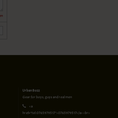
den
Urban Bozz
Gear for boys, guys and real men
<a
href="tel:0765979517">0765979517</a> <br>