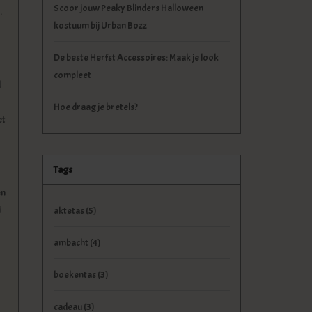
Scoor jouw Peaky Blinders Halloween
.
kostuum bij Urban Bozz
De beste Herfst Accessoires: Maak je look
compleet
d
Hoe draag je bretels?
et
Tags
en
i
aktetas
(5)
ambacht
(4)
boekentas
(3)
cadeau
(3)