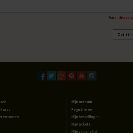
* Verplichte vel
Opslaan
ssen
Mijn account
n tassen
Registreren
eren tassen
Mijn bestellingen
Mijn tickets
d
Mijn verlanglijst