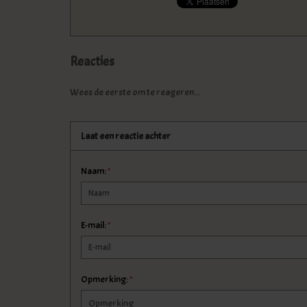
Reacties
Wees de eerste om te reageren...
Laat een reactie achter
Naam:
*
E-mail:
*
Opmerking:
*