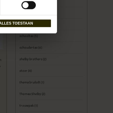
Peaky Blinders
(4)
rugtas
(3)
ALLES TOESTAAN
Ruitertassen
(4)
schooltas
(5)
schoudertas
(6)
shelby brothers
(2)
n
p
stoer
(4)
thema bruiloft
(1)
Thomas Shelby
(2)
trouwpak
(1)