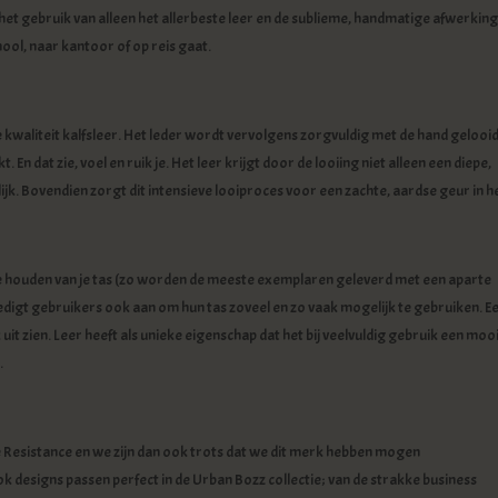
 het gebruik van alleen het allerbeste leer en de sublieme, handmatige afwerking
chool, naar kantoor of op reis gaat.
 kwaliteit kalfsleer. Het leder wordt vervolgens zorgvuldig met de hand gelooi
n dat zie, voel en ruik je. Het leer krijgt door de looiing niet alleen een diepe,
jk. Bovendien zorgt dit intensieve looiproces voor een zachte, aardse geur in h
ie houden van je tas (zo worden de meeste exemplaren geleverd met een aparte
edigt gebruikers ook aan om hun tas zoveel en zo vaak mogelijk te gebruiken. E
 uit zien. Leer heeft als unieke eigenschap dat het bij veelvuldig gebruik een moo
.
me Resistance en we zijn dan ook trots dat we dit merk hebben mogen
 designs passen perfect in de Urban Bozz collectie; van de strakke business