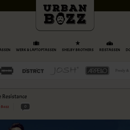
ASSEN
WERK & LAPTOPTASSEN
SHELBY BROTHERS
REISTASSEN
D
e Resistance
0
n Bozz