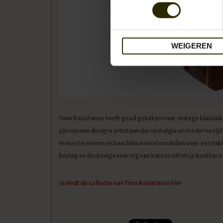
WEIGEREN
Time Resistance heeft goed gekeken naar vintage klassieke
zijn nieuwe designs ontstaan die nostalgie en moderne tij
in mee te nemen en beschikken veel modellen over een tab
beslag en de stevige voering van katoen zitten je kostbare 
Je vindt de collectie van Time Resistance hier