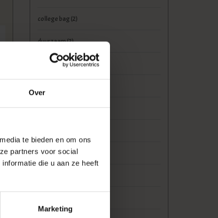
college bag
(2)
duurzaam
(2)
exclusief
(3)
herentas
(6)
Over
laptoptas
(9)
leder
(5)
 media te bieden en om ons
ze partners voor social
leer
(5)
nformatie die u aan ze heeft
leren tas
(5)
Mannentas
(6)
Marketing