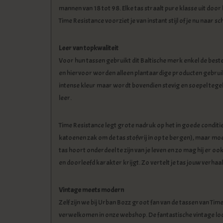
mannen van 18 tot 98. Elke tas straalt pure klasse uit door
Time Resistance voorziet je van instant stijl of je nu naar s
Leer van topkwaliteit
Voor hun tassen gebruikt dit Baltische merk enkel de beste
en hiervoor worden alleen plantaardige producten gebruikt. E
intense kleur maar wordt bovendien stevig en soepel tegeli
leer.
Time Resistance legt grote nadruk op het in goede condit
katoenen zak om de tas stofvrij in op te bergen), maar mo
tas hoort onderdeel te zijn van je leven en zo mag hij er ook
en doorleefd karakter krijgt. Zo vertelt je tas jouw verhaal
Vintage meets modern
Zelf zijn we bij Urban Bozz groot fan van de tassen van Ti
verwelkomen in onze webshop. De fantastische vintage look