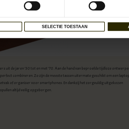
SELECTIE TOESTAAN
rs uit de jaren ’30 tot en met ’70. Aan de hand van beproefde tijdloze ontwerpe
d perfect combineren. Zo zijn de meeste tassen uitermate geschikt om een lapto
letvak of organiser voor smartphones. En dankzij het zorgvuldig uitgekozen
spullen altijd veilig opgeborgen.