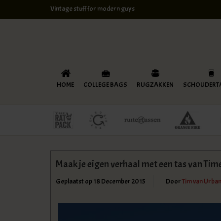
Vintage stuff for modern guys
HOME
COLLEGE BAGS
RUGZAKKEN
SCHOUDERT
Maak je eigen verhaal met een tas van Tim
Geplaatst op
18 December 2015
Door
Tim van Urba