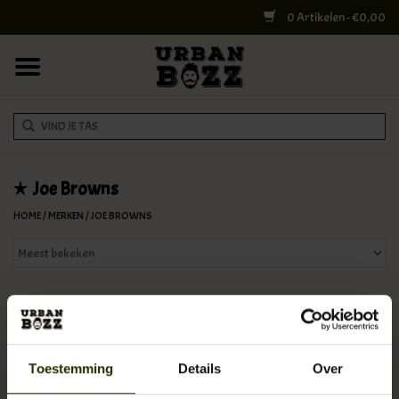
0 Artikelen - €0,00
HOME
COLLEGE BAGS
RUGZAKKEN
SCHOUDERTASSEN
Joe Browns
HOME
/
MERKEN
/
JOE BROWNS
WERK & LAPTOPTASSEN
SHELBY BROTHERS
Geen producten gevonden!...
REISTASSEN
* enkel verkrijgbaar in onze winkel Houtmarkt 150 in Breda!
Toestemming
Details
Over
DOKTERSTASSEN