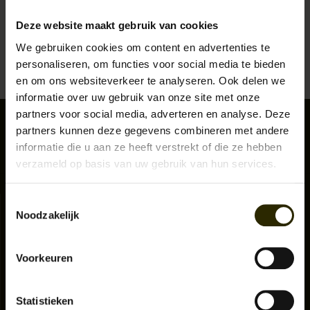
KLEDING
Deze website maakt gebruik van cookies
We gebruiken cookies om content en advertenties te
Lees meer
SPECIALS
personaliseren, om functies voor social media te bieden
en om ons websiteverkeer te analyseren. Ook delen we
SALE
informatie over uw gebruik van onze site met onze
partners voor social media, adverteren en analyse. Deze
partners kunnen deze gegevens combineren met andere
BLOG
informatie die u aan ze heeft verstrekt of die ze hebben
verzameld op basis van uw gebruik van hun services.
Toestemmingsselectie
Klantenservice
Noodzakelijk
Aanmelden nieuwsbrief
Over ons
Algemene voorwaarden Urban Bozz
Voorkeuren
Privacy Policy
Zakelijke bestelling
Statistieken
Ruilen & Retourneren